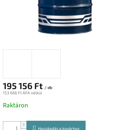
195 156 Ft
/ db
153 666 Ft ÁFA nélkül
Egységár:
Raktáron
Hozzáadás a kosárhoz