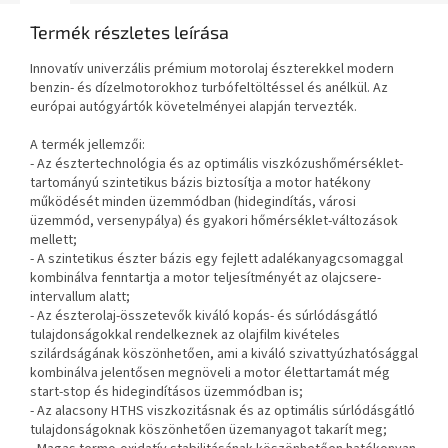
Termék részletes leírása
Innovatív univerzális prémium motorolaj észterekkel modern
benzin- és dízelmotorokhoz turbófeltöltéssel és anélkül. Az
európai autógyártók követelményei alapján tervezték.
A termék jellemzői:
- Az észtertechnológia és az optimális viszkózushőmérséklet-
tartományú szintetikus bázis biztosítja a motor hatékony
működését minden üzemmódban (hidegindítás, városi
üzemmód, versenypálya) és gyakori hőmérséklet-változások
mellett;
- A szintetikus észter bázis egy fejlett adalékanyagcsomaggal
kombinálva fenntartja a motor teljesítményét az olajcsere-
intervallum alatt;
- Az észterolaj-összetevők kiváló kopás- és súrlódásgátló
tulajdonságokkal rendelkeznek az olajfilm kivételes
szilárdságának köszönhetően, ami a kiváló szivattyúzhatósággal
kombinálva jelentősen megnöveli a motor élettartamát még
start-stop és hidegindításos üzemmódban is;
- Az alacsony HTHS viszkozitásnak és az optimális súrlódásgátló
tulajdonságoknak köszönhetően üzemanyagot takarít meg;