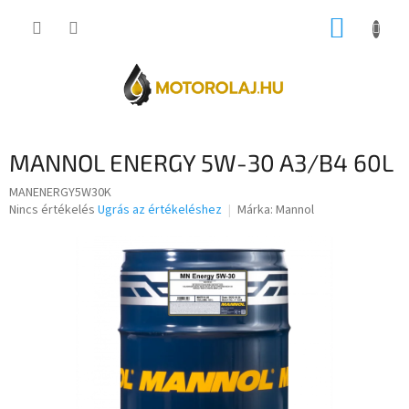
Ugrás
KOSÁR
a
fő
tartalomhoz
MANNOL ENERGY 5W-30 A3/B4 60L
MANENERGY5W30K
A
Nincs értékelés
Ugrás az értékeléshez
Márka:
Mannol
termék
átlagos
értékelése
5-
ből
0,0
csillag.