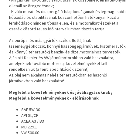
- Magas termo-oxidatív stabilitásának köszönhetően hatékonyan
ellenáll az öregedésnek;
- Kiváló mosó- és diszpergáló tulajdonságainak és legmagasabb
hőoxidációs stabilitásának köszönhetően hatékonyan küzd a
lerakódások minden típusa ellen, és a motoralkatrészeket a
cserék közötti teljes időintervallumban tisztán tartja.
Az európai és más gyártók széles flottájának
(személygépkocsik, könnyű haszongépjárművek, kisteherautók
és könnyű teherautók) benzin- és dízelmotorjaihoz tervezték.
Ajánlott Daimler és VW járműmotorokban való használatra,
amelyeknek további motorolaj-követelményekkel kell
rendelkezniük (a fenti specifikációk szerint).
Az olaj nem alkalmas nehéz teherautókban és hasonló
járművekben való használatra!
Megfelel a követelményeknek és jóváhagyásoknak /
Megfelel a követelményeknek - előírásoknak
SAE 5W-30
API SL/CF
ACEA A3 / B3
MB 229.1
VW 500.00