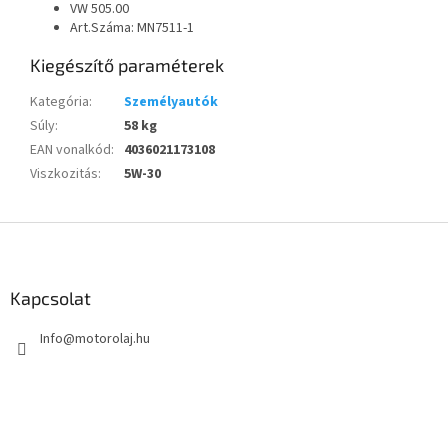
VW 505.00
Art.Száma: MN7511-1
Kiegészítő paraméterek
Kategória
:
Személyautók
Súly
:
58 kg
EAN vonalkód
:
4036021173108
Viszkozitás
:
5W-30
L
á
b
l
Kapcsolat
é
Info
@
motorolaj.hu
c