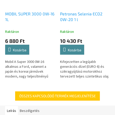
MOBIL SUPER 3000 0W-16
Petronas Selenia ECO2
1L
0W-20 1 l
Raktáron
Raktáron
6 880 Ft
10 430 Ft
Kosárba
Kosárba
Mobil A Super 3000 0W-16
Kifejezetten a legújabb
alkalmas a Ford, valamint a
generációs dízel (EURO 6) és
japán és koreai járművek
szikragyújtású motorokhoz
modern, nagy teljesítményű
tervezett teljes szintetikus olaj.
benzines hibrid autóihoz,
Jellemzője a részecskeszűrő
amelyek kifejezetten SAE 0W-16
vagy a katalizátor magas fokú...
viszkozitási...
ÖSSZES KAPCSOLÓDÓ TERMÉK MEGJELENÍTÉSE
Leírás
Beszélgetés