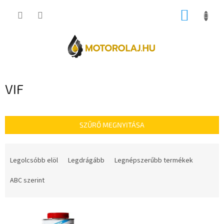
Ugrás
KOSÁR
a
fő
tartalomhoz
VIF
SZŰRŐ MEGNYITÁSA
T
e
Legolcsóbb elöl
Legdrágább
Legnépszerűbb termékek
r
m
ABC szerint
é
k
T
e
e