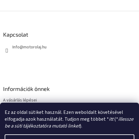
L
adalékanyagok előnyeit.
i
s
L
t
á
a
b
i
l
Kapcsolat
r
é
á
Info
@
motorolaj.hu
c
n
y
í
t
á
s
e
Információk önnek
l
e
A vásárlás lépései
m
e
Üzleti feltételek (ÁSZF)
Ez az oldal sütiket használ. Ezen weboldalt követésével
i
Adatkezelési tájékoztató
elfogadja azok használatát. Tudjon meg többet *
itt
(*
illessze
be a süti tájékoztatóra mutató linket
).