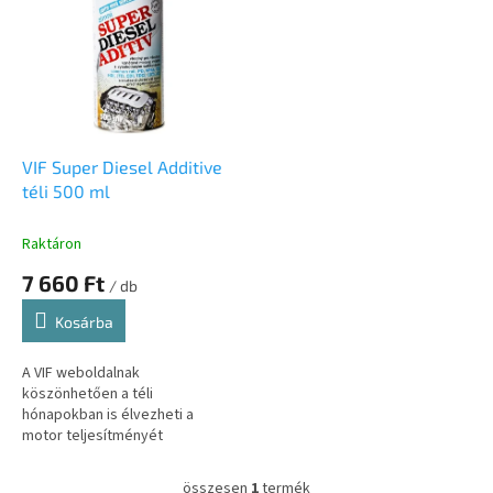
k
r
r
m
e
é
n
k
d
e
e
k
z
l
VIF Super Diesel Additive
é
i
téli 500 ml
s
s
e
t
Raktáron
á
7 660 Ft
j
/ db
a
Kosárba
A VIF weboldalnak
köszönhetően a téli
hónapokban is élvezheti a
motor teljesítményét
optimalizáló és az üzemanyag-
fogyasztást csökkentő
összesen
1
termék