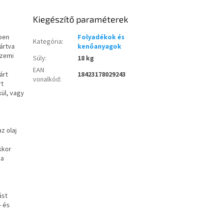
Kiegészítő paraméterek
kben
Folyadékok és
Kategória
:
ártva
kenőanyagok
üzemi
Súly
:
18 kg
EAN
árt
18423178029243
vonalkód
:
rt
ül, vagy
z olaj
kkor
 a
ást
- és