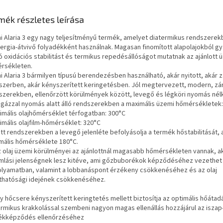
mék részletes leírása
ni Alaria 3 egy nagy teljesítményű termék, amelyet diatermikus rendszere
ergia-átvivő folyadékként használnak. Magasan finomított alapolajokból gy
ló oxidációs stabilitást és termikus repedésállóságot mutatnak az ajánlott 
rsékleten.
i Alaria 3 bármilyen típusú berendezésben használható, akár nyitott, akár z
szerben, akár kényszerített keringetésben. Jól megtervezett, modern, zá
szerekben, ellenőrzött körülmények között, levegő és légköri nyomás nélk
t gázzal nyomás alatt álló rendszerekben a maximális üzemi hőmérsékletek:
ximális olajhőmérséklet térfogatban: 300°C
imális olajfilm-hőmérséklet: 320°C
tt rendszerekben a levegő jelenléte befolyásolja a termék hőstabilitását, a
mális hőmérséklete 180°C.
z olaj üzemi körülményei az ajánlottnál magasabb hőmérsékleten vannak, a
mlási jelenségnek lesz kitéve, ami gőzbuborékok képződéséhez vezethet
olyamatban, valamint a lobbanáspont érzékeny csökkenéséhez és az olaj
rthatósági idejének csökkenéséhez.
gy hőcsere kényszerített keringtetés mellett biztosítja az optimális hőátad
termikus krakkolással szembeni nagyon magas ellenállás hozzájárul az iszap
ékképződés ellenőrzéséhez