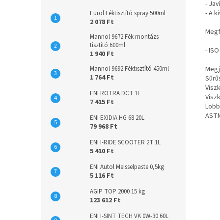
- Ja
- A 
Eurol Féktisztító spray 500ml
2 078 Ft
Megf
Mannol 9672 Fék-montázs
tisztító 600ml
- IS
1 940 Ft
Megj
Mannol 9692 Féktisztító 450ml
1 764 Ft
Sűrű
Visz
ENI ROTRA DCT 1L
Visz
7 415 Ft
Lobb
ASTM
ENI EXIDIA HG 68 20L
79 968 Ft
ENI I-RIDE SCOOTER 2T 1L
5 410 Ft
ENI Autol Meisselpaste 0,5kg
5 116 Ft
AGIP TOP 2000 15 kg
123 612 Ft
ENI I-SINT TECH VK 0W-30 60L