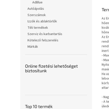
AdBlue
Autóápolás
Ter
Szerszámok
Az E
Izzók és ablaktörlők
hően
kivá
Téli termékek
hőmé
Szerviz és karbantartás
Az En
Kötelező felszerelés
rend
rend
Márkák
iner
- Ma
- Max
Nyito
Online fizetési lehetőséget
maxi
biztosítunk
Ha a
lebo
körf
elta
- Na
- A 
Top 10 termék
üled