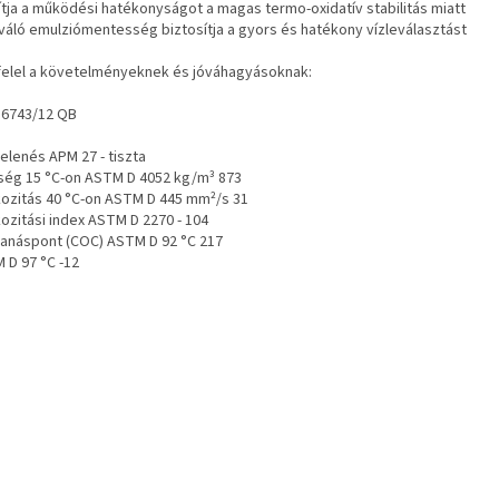
vítja a működési hatékonyságot a magas termo-oxidatív stabilitás miatt
kiváló emulziómentesség biztosítja a gyors és hatékony vízleválasztást
elel a követelményeknek és jóváhagyásoknak:
O 6743/12 QB
elenés APM 27 - tiszta
ség 15 °C-on ASTM D 4052 kg/m³ 873
kozitás 40 °C-on ASTM D 445 mm²/s 31
kozitási index ASTM D 2270 - 104
anáspont (COC) ASTM D 92 °C 217
 D 97 °C -12