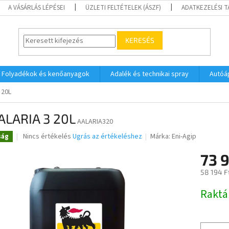
A VÁSÁRLÁS LÉPÉSEI
ÜZLETI FELTÉTELEK (ÁSZF)
ADATKEZELÉSI 
KERESÉS
Folyadékok és kenőanyagok
Adalék és technikai spray
Autóá
 20L
ALARIA 3 20L
AALARIA320
A
Nincs értékelés
Ugrás az értékeléshez
Márka:
Eni-Agip
ság
termék
átlagos
73 
értékelése
58 194 F
5-
ből
Egységár
Raktá
0,0
csillag.