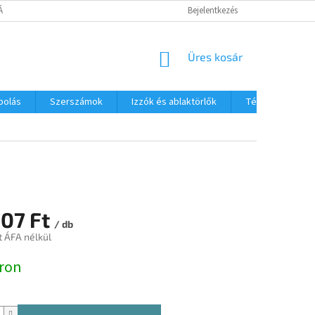
TÁJÉKOZTATÓ
Bejelentkezés
KOSÁR
Üres kosár
polás
Szerszámok
Izzók és ablaktörlők
Téli termékek
907 Ft
/ db
t ÁFA nélkül
:
ron