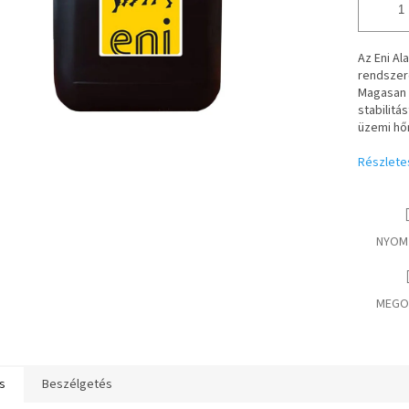
Az Eni Al
rendszer
Magasan f
stabilitá
üzemi hő
Részlete
NYOM
MEGO
s
Beszélgetés