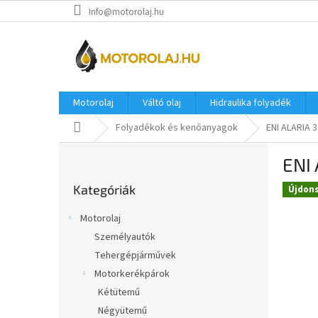
Ugrás
Info@motorolaj.hu
a
fő
tartalomhoz
Motorolaj
Váltó olaj
Hidraulika folyadék
Kezdőlap
Folyadékok és kenőanyagok
ENI ALARIA 3
O
ENI 
l
Kategóriák
d
Kategóriák
átugrása
Újdon
a
l
Motorolaj
s
Személyautók
ó
Tehergépjárművek
p
a
Motorkerékpárok
n
Kétütemű
e
Négyütemű