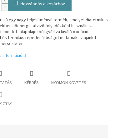
Hozzáadás a kosárhoz
aria 3 egy nagy teljesítményű termék, amelyet diatermikus
ekben hőenergia-átvivő folyadékként használnak.
inomított alapolajokból gyártva kiváló oxidációs
st és termikus repedésállóságot mutatnak az ajánlott
mérsékleten.
s információ
TATÁS
KÉRDÉS
NYOMON KÖVETÉS
SZTÁS