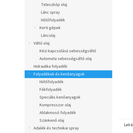
l
Teleszkóp olaj
Lánc spray
Hűtőfolyadék
Kerti gépek
Láncolaj
Váltó olaj
Kézi kapcsolású sebességváltó
Automata sebességváltó olaj
Hidraulika folyadék
Folyadékok és kenőanyagok
Hűtőfolyadék
Fékfolyadék
Speciális kenőanyagok
Kompresszor olaj
Ablakmosó folyadék
Szánkenő olaj
Leírá
Adalék és technikai spray