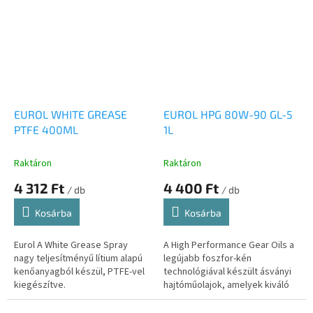
EUROL WHITE GREASE
EUROL HPG 80W-90 GL-5
PTFE 400ML
1L
Raktáron
Raktáron
4 312 Ft
4 400 Ft
/ db
/ db
Kosárba
Kosárba
Eurol A White Grease Spray
A High Performance Gear Oils a
nagy teljesítményű lítium alapú
legújabb foszfor-kén
kenőanyagból készül, PTFE-vel
technológiával készült ásványi
kiegészítve.
hajtóműolajok, amelyek kiváló
védelmet nyújtanak a
fogaskerekek fém-fém