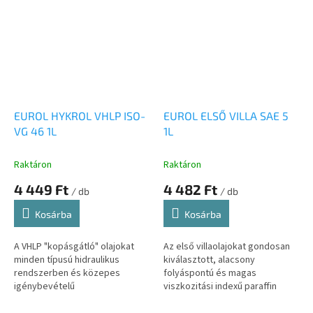
érintkezése ellen a...
EUROL HYKROL VHLP ISO-
EUROL ELSŐ VILLA SAE 5
VG 46 1L
1L
Raktáron
Raktáron
4 449 Ft
4 482 Ft
/ db
/ db
Kosárba
Kosárba
A VHLP "kopásgátló" olajokat
Az első villaolajokat gondosan
minden típusú hidraulikus
kiválasztott, alacsony
rendszerben és közepes
folyáspontú és magas
igénybevételű
viszkozitási indexű paraffin
sebességváltókban való
alapolajokból keverik.