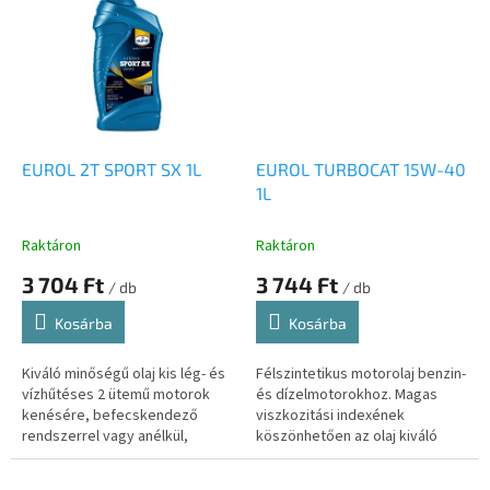
EUROL 2T SPORT SX 1L
EUROL TURBOCAT 15W-40
1L
Raktáron
Raktáron
3 704 Ft
3 744 Ft
/ db
/ db
Kosárba
Kosárba
Kiváló minőségű olaj kis lég- és
Félszintetikus motorolaj benzin-
vízhűtéses 2 ütemű motorok
és dízelmotorokhoz. Magas
kenésére, befecskendező
viszkozitási indexének
rendszerrel vagy anélkül,
köszönhetően az olaj kiváló
motorkerékpárokban,
hidegindítást, valamint magas
robogókban, szivattyúkban,
hőmérsékleten erős kenőfilmet