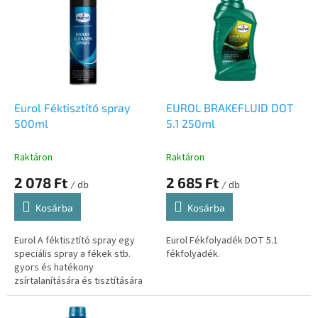
k
r
r
m
e
é
n
k
d
e
e
k
z
l
Eurol Féktisztító spray
EUROL BRAKEFLUID DOT
é
i
500ml
5.1 250ml
s
s
e
t
Raktáron
Raktáron
á
2 078 Ft
2 685 Ft
j
/ db
/ db
a
Kosárba
Kosárba
Eurol A féktisztító spray egy
Eurol Fékfolyadék DOT 5.1
speciális spray a fékek stb.
fékfolyadék.
gyors és hatékony
zsírtalanítására és tisztítására