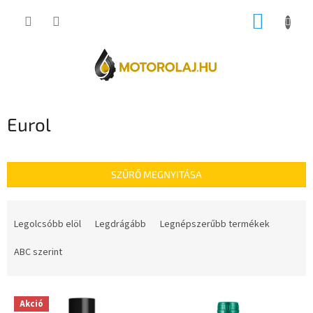
Ugrás
KOSÁR
a
fő
tartalomhoz
Eurol
SZŰRŐ MEGNYITÁSA
T
e
Legolcsóbb elöl
Legdrágább
Legnépszerűbb termékek
r
m
ABC szerint
é
k
T
e
Akció
e