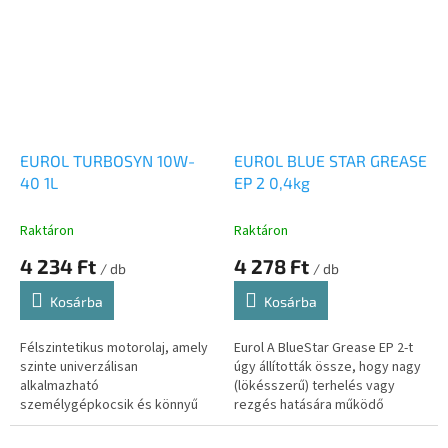
EUROL TURBOSYN 10W-
EUROL BLUE STAR GREASE
40 1L
EP 2 0,4kg
Raktáron
Raktáron
4 234 Ft
4 278 Ft
/ db
/ db
Kosárba
Kosárba
Félszintetikus motorolaj, amely
Eurol A BlueStar Grease EP 2-t
szinte univerzálisan
úgy állították össze, hogy nagy
alkalmazható
(lökésszerű) terhelés vagy
személygépkocsik és könnyű
rezgés hatására működő
haszongépjárművek benzin- és
golyós-, görgős-, görgős- és
dízelmotorjaiban.
siklócsapágyakban széles...