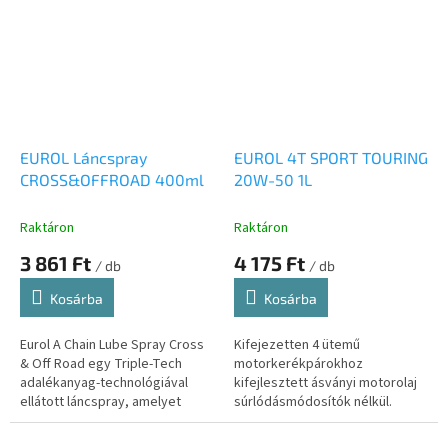
fűnyírókban és kis...
biztosít.
EUROL Láncspray
EUROL 4T SPORT TOURING
CROSS&OFFROAD 400ml
20W-50 1L
Raktáron
Raktáron
3 861 Ft
4 175 Ft
/ db
/ db
Kosárba
Kosárba
Eurol A Chain Lube Spray Cross
Kifejezetten 4 ütemű
& Off Road egy Triple-Tech
motorkerékpárokhoz
adalékanyag-technológiával
kifejlesztett ásványi motorolaj
ellátott láncspray, amelyet
súrlódásmódosítók nélkül.
kifejezetten poros vagy nedves
körülmények között működő...