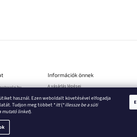
at
Információk önnek
A vásárlás lépései
motorolaj.hu
Üzleti feltételek (ÁSZF)
sütiket használ. Ezen weboldalt követésével elfogadja
Adatkezelési tájékoztató
E
latát. Tudjon meg többet *
itt
(*
illessze be a süti
a mutató linket
).
ok