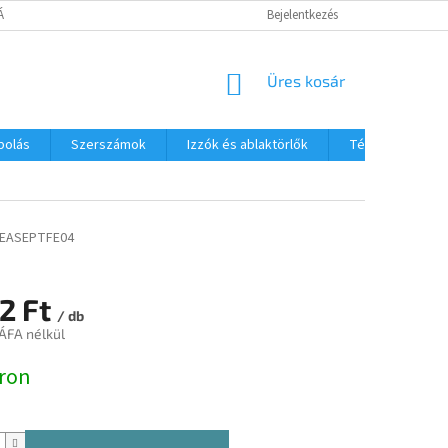
TÁJÉKOZTATÓ
Bejelentkezés
KOSÁR
Üres kosár
polás
Szerszámok
Izzók és ablaktörlők
Téli termékek
EASEPTFE04
2 Ft
/ db
 ÁFA nélkül
:
ron