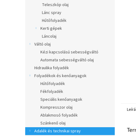
l
Teleszkóp olaj
Lánc spray
Hűtőfolyadék
Kerti gépek
Láncolaj
Váltó olaj
Kézi kapcsolású sebességváltó
Automata sebességváltó olaj
Hidraulika folyadék
Folyadékok és kenőanyagok
Hűtőfolyadék
Fékfolyadék
Speciális kenőanyagok
Kompresszor olaj
Leírá
Ablakmosó folyadék
Szánkenő olaj
Ter
Adalék és technikai spray