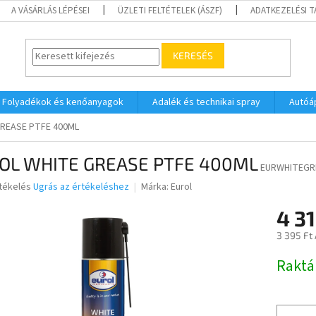
A VÁSÁRLÁS LÉPÉSEI
ÜZLETI FELTÉTELEK (ÁSZF)
ADATKEZELÉSI 
KERESÉS
Folyadékok és kenőanyagok
Adalék és technikai spray
Autóá
REASE PTFE 400ML
OL WHITE GREASE PTFE 400ML
EURWHITEGR
rtékelés
Ugrás az értékeléshez
Márka:
Eurol
4 31
ése
3 395 Ft
Egységár
Raktá