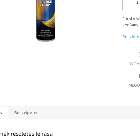
Eurol A W
kenőanya
Részlete
NYOM
MEGO
s
Beszélgetés
mék részletes leírása