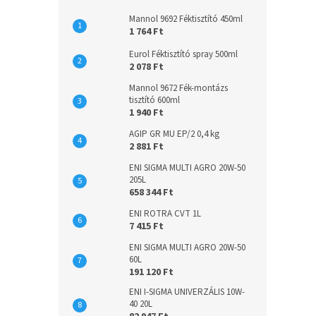
Mannol 9692 Féktisztító 450ml
1 764 Ft
Eurol Féktisztító spray 500ml
2 078 Ft
Mannol 9672 Fék-montázs
tisztító 600ml
1 940 Ft
AGIP GR MU EP/2 0,4 kg
2 881 Ft
ENI SIGMA MULTI AGRO 20W-50
205L
658 344 Ft
ENI ROTRA CVT 1L
7 415 Ft
ENI SIGMA MULTI AGRO 20W-50
60L
191 120 Ft
ENI I-SIGMA UNIVERZÁLIS 10W-
40 20L