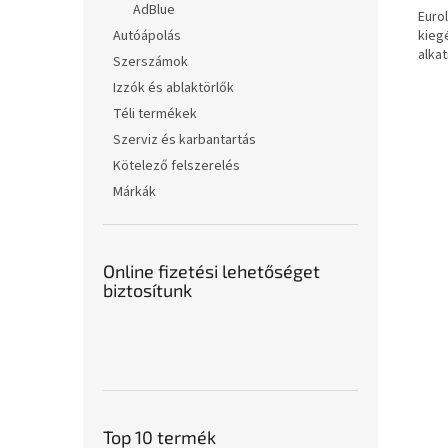
AdBlue
Euro
kieg
Autóápolás
alka
Szerszámok
Izzók és ablaktörlők
Téli termékek
Szerviz és karbantartás
Kötelező felszerelés
Márkák
Online fizetési lehetőséget
biztosítunk
Top 10 termék