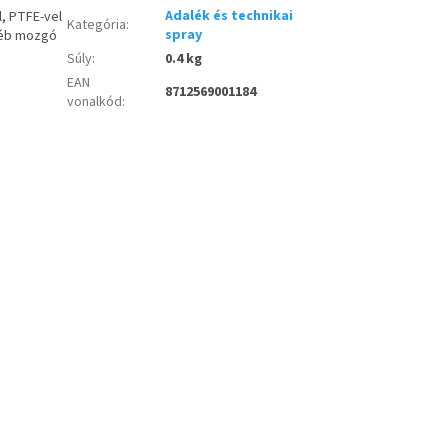
Adalék és technikai
l, PTFE-vel
Kategória
:
spray
gyéb mozgó
Súly
:
0.4 kg
EAN
8712569001184
vonalkód
: