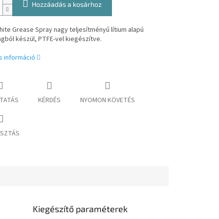
Hozzáadás a kosárhoz
hite Grease Spray nagy teljesítményű lítium alapú
gból készül, PTFE-vel kiegészítve.
s információ
TATÁS
KÉRDÉS
NYOMON KÖVETÉS
SZTÁS
Kiegészítő paraméterek