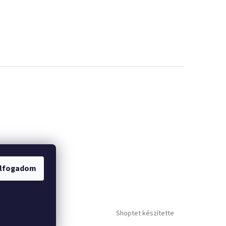
lfogadom
Shoptet készítette