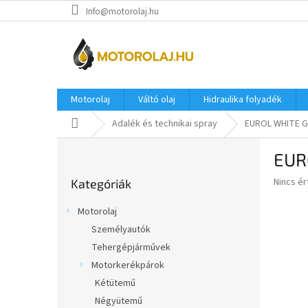
Ugrás
Info@motorolaj.hu
a
fő
tartalomhoz
Motorolaj
Váltó olaj
Hidraulika folyadék
Kezdőlap
Adalék és technikai spray
EUROL WHITE G
O
EUR
l
Kategóriák
d
A
Nincs é
Kategóriák
átugrása
a
termék
l
átlagos
Motorolaj
s
értékel
Személyautók
5-
ó
ből
Tehergépjárművek
p
0,0
a
Motorkerékpárok
csillag.
n
Kétütemű
e
Négyütemű