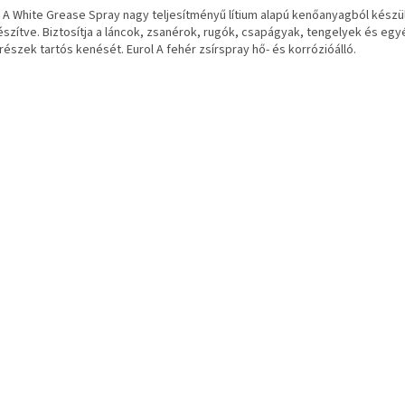
l A White Grease Spray nagy teljesítményű lítium alapú kenőanyagból készü
észítve.
Biztosítja a láncok, zsanérok, rugók, csapágyak, tengelyek és e
trészek tartós kenését.
Eurol A fehér zsírspray hő- és korrózióálló.