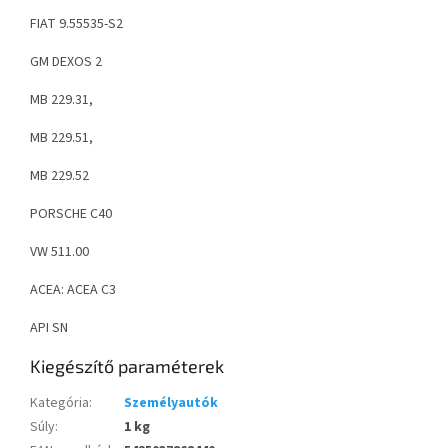
FIAT 9.55535-S2
GM DEXOS 2
MB 229.31,
MB 229.51,
MB 229.52
PORSCHE C40
VW 511.00
ACEA: ACEA C3
API SN
Kiegészítő paraméterek
Kategória
:
Személyautók
Súly
:
1 kg