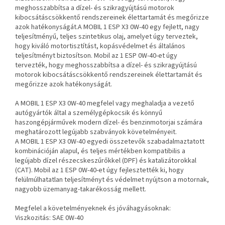
meghosszabbítsa a dízel- és szikragyújtású motorok
kibocsátáscsökkentő rendszereinek élettartamát és megőrizze
azok hatékonyságát.A MOBIL 1 ESP X3 0W-40 egy fejlett, nagy
teljesítményű, teljes szintetikus olaj, amelyet úgy terveztek,
hogy kiváló motortisztítást, kopásvédelmet és általános
teljesítményt biztosítson. Mobil az 1 ESP 0W-40-et úgy
tervezték, hogy meghosszabbítsa a dízel- és szikragyújtású
motorok kibocsátáscsökkentő rendszereinek élettartamát és
megőrizze azok hatékonyságát.
A MOBIL 1 ESP X3 0W-40 megfelel vagy meghaladja a vezető
autógyártók által a személygépkocsik és könnyű
haszongépjárművek modern dízel- és benzinmotorjai számára
meghatározott legújabb szabványok követelményeit.
A MOBIL 1 ESP X3 0W-40 egyedi összetevők szabadalmaztatott
kombinációján alapul, és teljes mértékben kompatibilis a
legújabb dízel részecskeszűrőkkel (DPF) és katalizátorokkal
(CAT). Mobil az 1 ESP 0W-40-et úgy fejlesztették ki, hogy
felülmúlhatatlan teljesítményt és védelmet nyújtson a motornak,
nagyobb üzemanyag-takarékosság mellett.
Megfelel a követelményeknek és jóváhagyásoknak:
Viszkozitás: SAE 0W-40