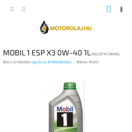
Ugrás
KOSÁR
a
fő
tartalomhoz
MOBIL 1 ESP X3 0W-40 1L
M1ESPX3 0W401
A
Nincs értékelés
Ugrás az értékeléshez
Márka:
Mobil
termék
átlagos
értékelése
5-
ből
0,0
csillag.