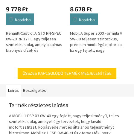
9 778 Ft
8 678 Ft
Kosárba
Kosárba
Renault-Castrol A GTX RN-SPEC
Mobil A Super 3000 Formula V
0W-20 RN 17 FE egy teljesen
5W-30 teljesen szintetikus,
szintetikus olaj, amely alkalmas
prémium minőségű motorolaj.
bizonyos dízel- és
Ez egy fejlett, nagy
benzinmotorokhoz, ahol RN 17
teljesítményű, alacsony
FE szükséges.
fogyasztású termék, amelyet
úgy terveztek, hogy...
ÖSSZES KAPCSOLÓDÓ TERMÉK MEGJELENÍTÉSE
Leírás
Beszélgetés
Termék részletes leírása
A MOBIL 1 ESP X3 0W-40 egy fejlett, nagy teljesítményű, teljes
szintetikus olaj, amelyet úgy terveztek, hogy kiváló
motortisztítást, kopásvédelmet és általános teljesítményt
biztosítson. Mobil az 1 ESP 0W-40-et úgy tervezték, hogy