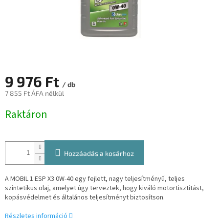
9 976 Ft
/ db
7 855 Ft ÁFA nélkül
Egységár:
Raktáron
Hozzáadás a kosárhoz
A MOBIL 1 ESP X3 0W-40 egy fejlett, nagy teljesítményű, teljes
szintetikus olaj, amelyet úgy terveztek, hogy kiváló motortisztítást,
kopásvédelmet és általános teljesítményt biztosítson.
Részletes információ