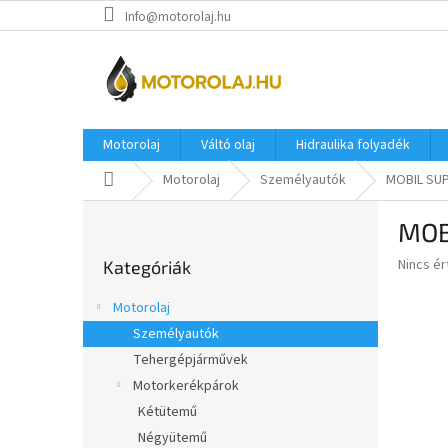
Ugrás
Info@motorolaj.hu
a
fő
tartalomhoz
Motorolaj
Váltó olaj
Hidraulika folyadék
Kezdőlap
Motorolaj
Személyautók
MOBIL SUP
O
MOB
l
Kategóriák
d
A
Nincs é
Kategóriák
átugrása
a
termék
l
átlagos
Motorolaj
s
értékel
Személyautók
5-
ó
ből
Tehergépjárművek
p
0,0
a
Motorkerékpárok
csillag.
n
Kétütemű
e
Négyütemű