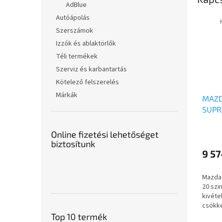
AdBlue
Autóápolás
Szerszámok
Izzók és ablaktörlők
Téli termékek
Szerviz és karbantartás
Kötelező felszerelés
Márkák
MAZD
SUPR
Online fizetési lehetőséget
biztosítunk
9 57
Mazda 
20 szi
kivéte
csökke
fogyas
Top 10 termék