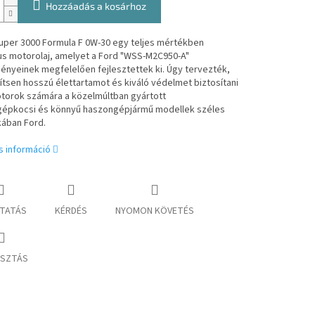
Hozzáadás a kosárhoz
Super 3000 Formula F 0W-30 egy teljes mértékben
us motorolaj, amelyet a Ford "WSS-M2C950-A"
ényeinek megfelelően fejlesztettek ki. Úgy tervezték,
tsen hosszú élettartamot és kiváló védelmet biztosítani
otorok számára a közelmúltban gyártott
épkocsi és könnyű haszongépjármű modellek széles
kában Ford.
s információ
TATÁS
KÉRDÉS
NYOMON KÖVETÉS
SZTÁS