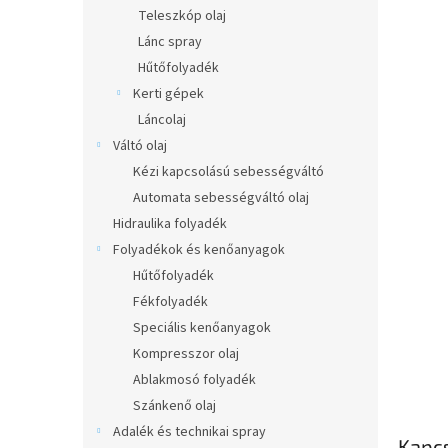
l
Teleszkóp olaj
Lánc spray
Hűtőfolyadék
Kerti gépek
Láncolaj
Váltó olaj
Kézi kapcsolású sebességváltó
Automata sebességváltó olaj
Hidraulika folyadék
Folyadékok és kenőanyagok
Hűtőfolyadék
Fékfolyadék
Speciális kenőanyagok
Kompresszor olaj
Ablakmosó folyadék
Szánkenő olaj
Adalék és technikai spray
Kapc