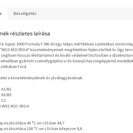
etten a Skyactiv...
autógyártó
együttműkö
mai összete
s
Beszélgetés
mék részletes leírása
l A Super 3000 Formula F 0W-30 egy teljes mértékben szintetikus motorolaj
 "WSS-M2C950-A" követelményeinek megfelelően fejlesztettek ki. Úgy terv
 segítsen hosszú élettartamot és kiváló védelmet biztosítani a dízelmoto
zelmúltban gyártott személygépkocsi és könnyű haszongépjármű modellek
sztékában Ford.
elel a követelményeknek és jóváhagyásoknak:
 A1/B1
 A5/B5
 C2
 WSS M2C-950-A
aj viszkozitása 40 °C-on cSt-ban 44,7
aj viszkozitása 100 °C-on cSt-ban kifejezve 9,6