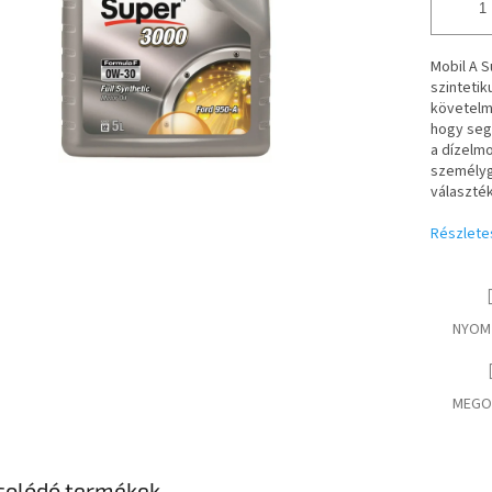
Mobil A 
szintetik
követelm
hogy segí
a dízelm
személyg
választé
Részlete
NYOM
MEGO
solódó termékek