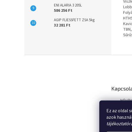
Viszk
ENI ALARIA 3 205L
Lobb
586 256 Ft
Foly
HTHS
AGIP FLIESSFETT ZSA 5kg
Kavi
32 281 Ft
TBN,
Sűrű
L
á
b
l
é
Kapcsol
c
Info
@
Ez az oldal 
azok haszná
tájékoztatór