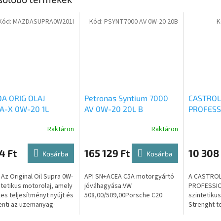
Kód:
MAZDASUPRA0W201I
Kód:
PSYNT7000 AV 0W-20 20B
K
A ORIG OLAJ
Petronas Syntium 7000
CASTROL
A-X 0W-20 1L
AV 0W-20 20L B
PROFESS
1L
Raktáron
Raktáron
4 Ft
165 129 Ft
10 308 
Kosárba
Kosárba
Az Original Oil Supra 0W-
API SN+ACEA C5A motorgyártó
A CASTROL
ntetikus motorolaj, amely
jóváhagyása:VW
PROFESSIO
les teljesítményt nyújt és
508,00/509,00Porsche C20
szintetikus
nti az üzemanyag-
Strenght t
ztást. Formuláját
amelyet a 