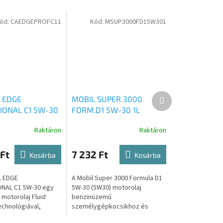
ód:
CAEDGEPROFC11
Kód:
MSUP3000FD15W301
Következő
 EDGE
MOBIL SUPER 3000
termék
IONAL C1 5W-30
FORM.D1 5W-30 1L
Raktáron
Raktáron
Ft
7 232 Ft
Kosárba
Kosárba
 EDGE
A Mobil Super 3000 Formula D1
NAL C1 5W-30 egy
5W-30 (5W30) motorolaj
 motorolaj Fluid
benzinüzemű
echnológiával,
személygépkocsikhoz és
vezető
könnyű tehergépkocsikhoz