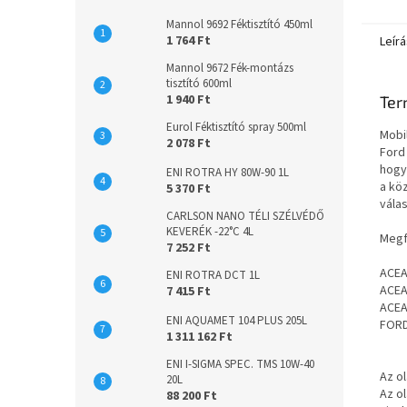
kifejez
Mannol 9692 Féktisztító 450ml
1 764 Ft
Leírá
Mannol 9672 Fék-montázs
tisztító 600ml
1 940 Ft
Ter
Eurol Féktisztító spray 500ml
Mobi
2 078 Ft
Ford
hogy
ENI ROTRA HY 80W-90 1L
a kö
5 370 Ft
vála
CARLSON NANO TÉLI SZÉLVÉDŐ
KEVERÉK -22°C 4L
Megf
7 252 Ft
ACEA
ENI ROTRA DCT 1L
ACEA
7 415 Ft
ACEA
ENI AQUAMET 104 PLUS 205L
FORD
1 311 162 Ft
ENI I-SIGMA SPEC. TMS 10W-40
Az ol
20L
Az ol
88 200 Ft