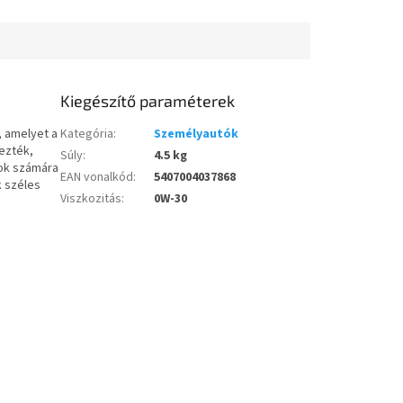
kkal
ajánlott, amelyek API SN, SM,
dve kifejezetten a
SL vagy SJ szabványokat
tt...
követelnek...
Kiegészítő paraméterek
, amelyet a
Kategória
:
Személyautók
ezték,
Súly
:
4.5 kg
rok számára
EAN vonalkód
:
5407004037868
 széles
Viszkozitás
:
0W-30