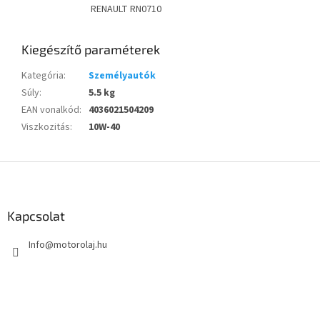
RENAULT RN0710
Kiegészítő paraméterek
Kategória
:
Személyautók
Súly
:
5.5 kg
EAN vonalkód
:
4036021504209
Viszkozitás
:
10W-40
L
á
b
l
Kapcsolat
é
Info
@
motorolaj.hu
c