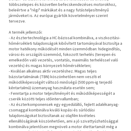
többszelepes és közvetlen befecskendezéses motorokhoz,
beleértve a "régi" márkákat és a nagy futásteljesítményű
járműveket is. Az európai gyártók követelményei szerint
tervezve.
A termék jellemzői:
- Az észtertechnológia a HC-bázissal kombinálva, a viszkozitási-
hőmérsékleti tulajdonságok kibővített tartományával biztosítja a
motor hatékony működését minden üzemmódban: hidegindítás,
városi és országúti üzemmód, fokozott terhelés (terepen és
emelkedőn való vezetés, vontatás, maximális terheléssel való
vezetés) és magas környezeti hőmérsékleten;
- Kiválóan alkalmas aktív vezetéshez. Magas teljes
bázistartalmának (TBN) köszönhetően nem veszíti el
működőképességét változó minőségű (500 ppm-ig terjedő
kéntartalmú) üzemanyag használata esetén sem;
- Fenntartja a motor teljesítményét és működőképességét a
cserék közötti teljes időintervallumban;
- Az észterkomponensek egy egyedülálló, fejlett adalékanyag-
csomaggal kombinálva kiváló kopási és súrlódási
tulajdonságokat biztosítanak az olajfilm kivételes
ellenállóságának köszönhetően, ami a jó szivattyúzhatósággal
kombinálva jelentősen megnöveli a motor élettartamát még a