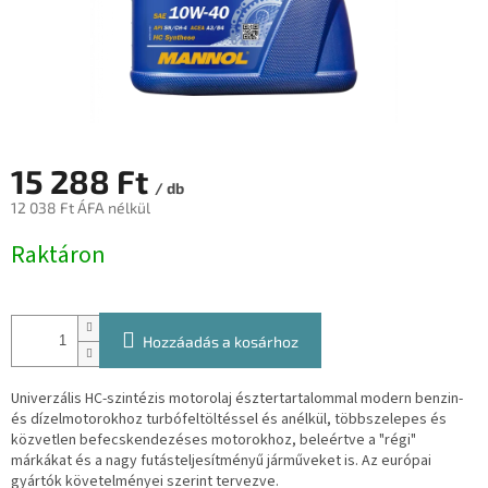
15 288 Ft
/ db
12 038 Ft ÁFA nélkül
Egységár:
Raktáron
Hozzáadás a kosárhoz
Univerzális HC-szintézis motorolaj észtertartalommal modern benzin-
és dízelmotorokhoz turbófeltöltéssel és anélkül, többszelepes és
közvetlen befecskendezéses motorokhoz, beleértve a "régi"
márkákat és a nagy futásteljesítményű járműveket is. Az európai
gyártók követelményei szerint tervezve.