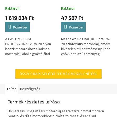
208L
Raktáron
Raktáron
1 619 834 Ft
47 587 Ft
Kosárba
Kosárba
A CASTROL EDGE
Mazda Az Original Oil Supra 0W-
PROFESSIONAL V 0W-20 olyan
20 szintetikus motorolaj, amely
benzinmotorokhoz alkalmas
kivételes teljesítményt nyújt és
motorolaj, ahol a gyártó által
csökkenti az üzemanyag-
ajánlott olaj a Volvo VCC RBS0-
fogyasztást. Formuláját
2AE specifikációnak
kifejezetten a Skyactiv...
megfelelően SAE 0W-20...
ÖSSZES KAPCSOLÓDÓ TERMÉK MEGJELENÍTÉSE
Leírás
Beszélgetés
Termék részletes leírása
Univerzális HC-szintézis motorolaj észtertartalommal modern
benzin- és dízelmotorokhoz turbófeltöltéssel és anélkül,