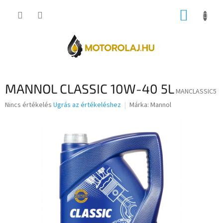
Ugrás
KOSÁR
a
fő
tartalomhoz
MANNOL CLASSIC 10W-40 5L
MANCLASSIC5
A
Nincs értékelés
Ugrás az értékeléshez
Márka:
Mannol
termék
átlagos
értékelése
5-
ből
0,0
csillag.