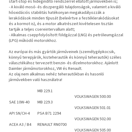
start-stop és hidegindító rendszerrel ellátott járművekben is;
- A kiváló mosó- és diszpergáló tulajdonságok, valamint a kiváló
hőoxidációs stabilitás hatékonyan megakadályozzák a
lerakódások minden típusát (beleértve a festéklerakódásokat
és a kormot is), és a motor alkatrészeit kivételesen tisztán
tartják a teljes csereintervallum alatt;
- Alkalmas cseppfolyósított földgázzal (LNG) és petróleumgázzal
(LPG) működő motorokhoz.
Az európai és más gyártók járműveinek (személygépkocsik,
könnyű terepjárók, kisteherautók és könnyű teherautók) széles
választékához tervezett benzin- és dízelmotorokhoz. Ajánlott
Daimler járműmotorokhoz, VW és Renault.
Az olaj nem alkalmas nehéz teherautókban és hasonló
járművekben való használatra!
MB 229.1
VOLKSWAGEN 500.00
SAE 10W-40
MB 229.3
VOLKSWAGEN 501.01
API SN/CH-4
PSA B71 2294
VOLKSWAGEN 502.00
ACEA A3 / B4
RENAULT RN0700
VOLKSWAGEN 505.00