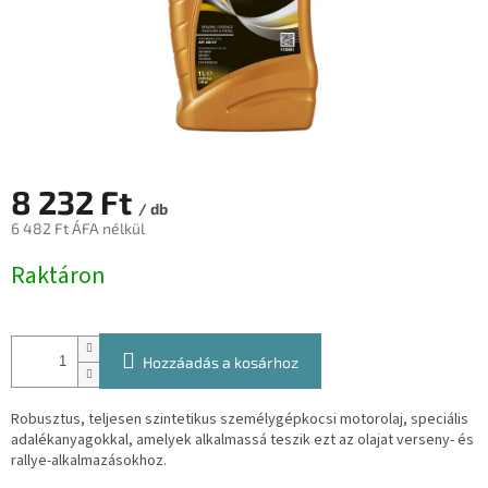
8 232 Ft
/ db
6 482 Ft ÁFA nélkül
Egységár:
Raktáron
Hozzáadás a kosárhoz
Robusztus, teljesen szintetikus személygépkocsi motorolaj, speciális
adalékanyagokkal, amelyek alkalmassá teszik ezt az olajat verseny- és
rallye-alkalmazásokhoz.