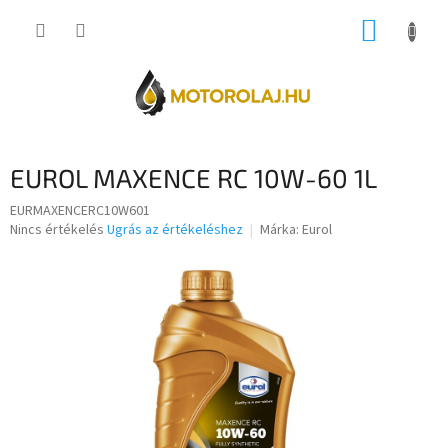
Ugrás
KOSÁR
a
fő
tartalomhoz
EUROL MAXENCE RC 10W-60 1L
EURMAXENCERC10W601
A
Nincs értékelés
Ugrás az értékeléshez
Márka:
Eurol
termék
átlagos
értékelése
5-
ből
0,0
csillag.