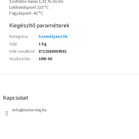
Szulfátos hamu 1,31 % (m/m)
Lobbanáspont 210 °C
Fagyáspont -42 °C
Kiegészítő paraméterek
Kategória
:
Személyautók
Súly
:
1 kg
EAN vonalkód
:
8712569004581
Viszkozitás
:
10W-60
L
á
b
l
Kapcsolat
é
Info
@
motorolaj.hu
c