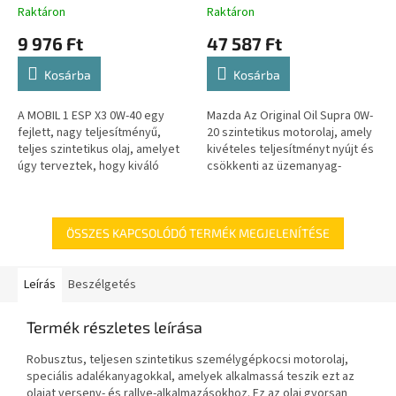
Raktáron
Raktáron
9 976 Ft
47 587 Ft
Kosárba
Kosárba
A MOBIL 1 ESP X3 0W-40 egy
Mazda Az Original Oil Supra 0W-
fejlett, nagy teljesítményű,
20 szintetikus motorolaj, amely
teljes szintetikus olaj, amelyet
kivételes teljesítményt nyújt és
úgy terveztek, hogy kiváló
csökkenti az üzemanyag-
motortisztítást, kopásvédelmet
fogyasztást. Formuláját
és általános teljesítményt...
kifejezetten a Skyactiv...
ÖSSZES KAPCSOLÓDÓ TERMÉK MEGJELENÍTÉSE
Leírás
Beszélgetés
Termék részletes leírása
Robusztus, teljesen szintetikus személygépkocsi motorolaj,
speciális adalékanyagokkal, amelyek alkalmassá teszik ezt az
olajat verseny- és rallye-alkalmazásokhoz. Ez az olaj gyorsan