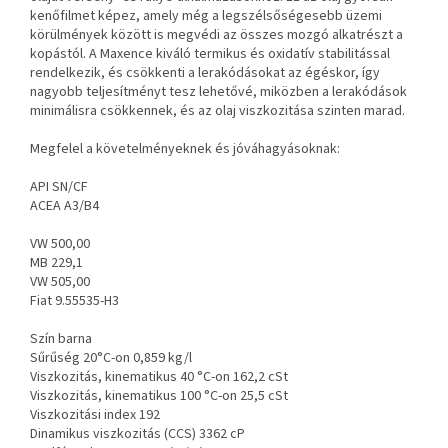
kenőfilmet képez, amely még a legszélsőségesebb üzemi
körülmények között is megvédi az összes mozgó alkatrészt a
kopástól. A Maxence kiváló termikus és oxidatív stabilitással
rendelkezik, és csökkenti a lerakódásokat az égéskor, így
nagyobb teljesítményt tesz lehetővé, miközben a lerakódások
minimálisra csökkennek, és az olaj viszkozitása szinten marad.
Megfelel a követelményeknek és jóváhagyásoknak:
API SN/CF
ACEA A3/B4
VW 500,00
MB 229,1
VW 505,00
Fiat 9.55535-H3
Szín barna
Sűrűség 20°C-on 0,859 kg/l
Viszkozitás, kinematikus 40 °C-on 162,2 cSt
Viszkozitás, kinematikus 100 °C-on 25,5 cSt
Viszkozitási index 192
Dinamikus viszkozitás (CCS) 3362 cP