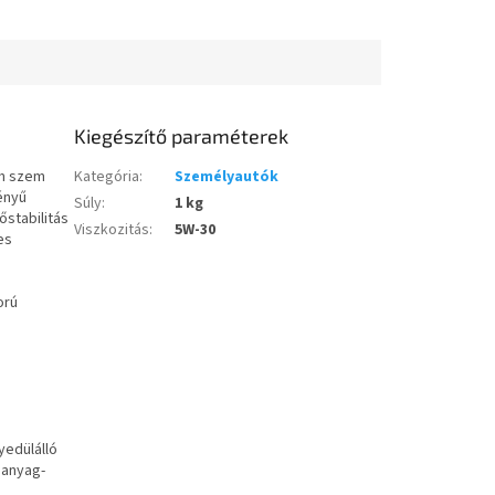
bbítsa a
élettartamú motorolaj a BMW,
k...
Opel -...
Kiegészítő paraméterek
em szem
Kategória
:
Személyautók
ményű
Súly
:
1 kg
őstabilitás
Viszkozitás
:
5W-30
es
orú
yedülálló
manyag-