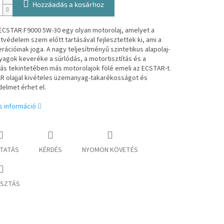
Hozzáadás a kosárhoz
 ECSTAR F9000 5W-30 egy olyan motorolaj, amelyet a
védelem szem előtt tartásával fejlesztettek ki, ami a
rációinak joga. A nagy teljesítményű szintetikus alapolaj-
agok keveréke a súrlódás, a motortisztítás és a
tás tekintetében más motorolajok fölé emeli az ECSTAR-t.
R olajjal kivételes üzemanyag-takarékosságot és
elmet érhet el.
s információ
TATÁS
KÉRDÉS
NYOMON KÖVETÉS
SZTÁS