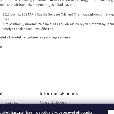
önhetően a Suzuki úgy alakította át az ECSTAR olajat, hogy az ne csak megf
nek az elvárásoknak, hanem meg is haladja azokat.
2015-ben az ECSTAR a Suzuki Genuine Oils and Chemicals globális márkája
meg.
A teljesítmény maximalizálásával az ECSTAR olajok olyan élményt nyújta
amelyet csak a Suzukival élhet át.
elel a követelményeknek és jóváhagyásoknak:
SN
at
Információk önnek
A vásárlás lépései
motorolaj.hu
Üzleti feltételek (ÁSZF)
sütiket használ. Ezen weboldalt követésével elfogadja