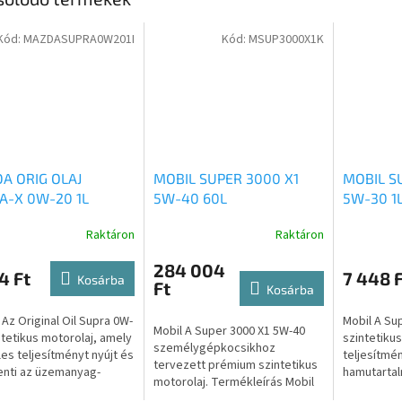
Kód:
MAZDASUPRA0W201I
Kód:
MSUP3000X1K
A ORIG OLAJ
MOBIL SUPER 3000 X1
MOBIL S
A-X 0W-20 1L
5W-40 60L
5W-30 1
Raktáron
Raktáron
284 004
4 Ft
7 448 F
Kosárba
Ft
Kosárba
Az Original Oil Supra 0W-
Mobil A Su
Mobil A Super 3000 X1 5W-40
ntetikus motorolaj, amely
szintetikus
személygépkocsikhoz
les teljesítményt nyújt és
teljesítmé
tervezett prémium szintetikus
nti az üzemanyag-
hamutartal
motorolaj. Termékleírás Mobil
ztást. Formuláját
amelyet úg
Super 3000 sorozatú