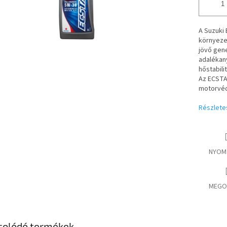
A Suzuki
környezet
jövő gene
adalékany
hőstabili
Az ECSTA
motorvéd
Részlete
NYOM
MEGO
solódó termékek