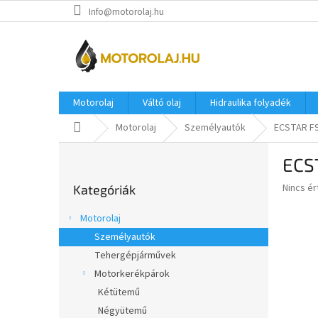
Ugrás
Info@motorolaj.hu
a
fő
tartalomhoz
Motorolaj
Váltó olaj
Hidraulika folyadék
Kezdőlap
Motorolaj
Személyautók
ECSTAR F9
O
ECS
l
Kategóriák
d
A
Nincs é
Kategóriák
átugrása
a
termék
l
átlagos
Motorolaj
s
értékel
Személyautók
5-
ó
ből
Tehergépjárművek
p
0,0
a
Motorkerékpárok
csillag.
n
Kétütemű
e
Négyütemű