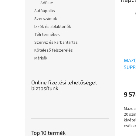
AdBlue
Autóápolás
Szerszámok
Izzók és ablaktörlők
Téli termékek
Szerviz és karbantartás
Kötelező felszerelés
Márkák
MAZD
SUPR
Online fizetési lehetőséget
biztosítunk
9 57
Mazda 
20 szi
kivéte
csökke
fogyas
Top 10 termék