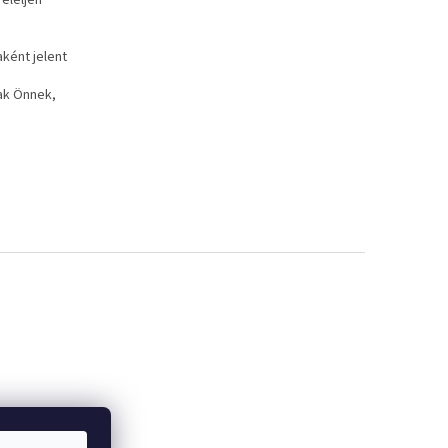
eleljen
ként jelent
nak Önnek,