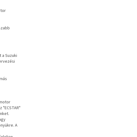
n
otor
sszabb
t a Suzuki
ervezési
 más
 motor
az "ECSTAR"
nket.
agy
ényükre. A