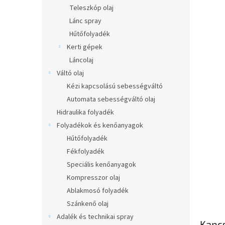
l
Teleszkóp olaj
Lánc spray
Hűtőfolyadék
Kerti gépek
Láncolaj
Váltó olaj
Kézi kapcsolású sebességváltó
Automata sebességváltó olaj
Hidraulika folyadék
Folyadékok és kenőanyagok
Hűtőfolyadék
Fékfolyadék
Speciális kenőanyagok
Kompresszor olaj
Ablakmosó folyadék
Szánkenő olaj
Adalék és technikai spray
Kapc