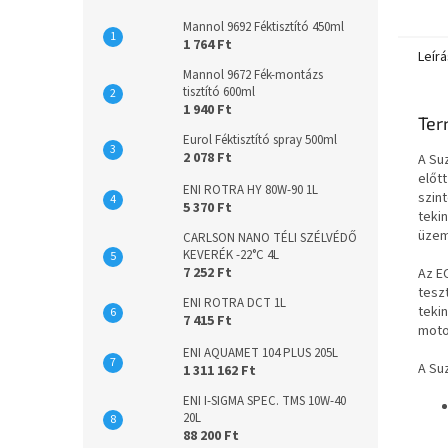
kifejez
Mannol 9692 Féktisztító 450ml
1 764 Ft
Leírá
Mannol 9672 Fék-montázs
tisztító 600ml
1 940 Ft
Ter
Eurol Féktisztító spray 500ml
2 078 Ft
A Su
előtt
ENI ROTRA HY 80W-90 1L
szint
5 370 Ft
teki
üzem
CARLSON NANO TÉLI SZÉLVÉDŐ
KEVERÉK -22°C 4L
7 252 Ft
Az E
tesz
ENI ROTRA DCT 1L
tekin
7 415 Ft
moto
ENI AQUAMET 104 PLUS 205L
A Suz
1 311 162 Ft
ENI I-SIGMA SPEC. TMS 10W-40
20L
88 200 Ft