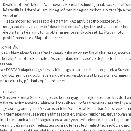
Kiváló motorvédelem - Az innovatív kenési technológiának köszönhetőe
hőstabilitás érhető el, ami hideg időben hidegindításkor is biztosítja a m
védelmét.
Tiszta motor és hosszabb élettartam - Az aktív tisztító összetevők
megakadályozzák a lerakódások kialakulását, így biztosítva a motor ho
élettartamát és a motor problémamentes működését. Ezáltal a motor
problémamentes állapotban marad.
LIS MINTÁK
CSTAR kiemelkedő teljesítményének titka az optimális olajkeverék, amelye
rkerékpár-motorok elméleti és empirikus elemzésével fejlesztettek ki a t
aszban.
l az ECSTAR olajokat úgy tervezték, hogy ideálisan illeszkedjenek a Suzuki
rokhoz, nem csak optimális és kivételes viszkozitást biztosítanak, hanem
métereket is, például kopásvédelmet.
z ECSTAR?
980-as években a Suzuki olajok és kenőanyagok kifejlesztésébe kezdett a
mális teljesítményének elérése érdekében. Erőfeszítéseinek eredménye 
 - egy csillag, amely a szó szoros értelmében extatikus előadáshoz vezet mi
y a termékeinkkel szemben támasztott elvárások fejlődnek, ugyanolyan n
elmet fordítunk a tartósságukra és a környezetvédelemre, mint a teljesítm
ves múlt és műszaki fejlesztés során kifejlesztett fejlett technológiáknak