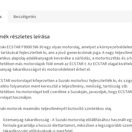
etten a Skyactiv...
meghossza
kenőanyagok prémium
gépjárműve
szintetikus motorolajok,...
s
Beszélgetés
mék részletes leírása
zuki ECSTAR F9000 5W-30 egy olyan motorolaj, amelyet a környezetvédel
 tartásával fejlesztettek ki, ami a jövő generációinak joga. A nagy teljesít
etikus alapolaj-adalékanyagok keveréke a súrlódás, a motortisztítás és a h
ntetében más motorolajok fölé emeli az ECSTAR-t. Az ECSTAR olajjal kivétel
anyag-takarékosságot és motorvédelmet érhet el.
CSTAR motorolajat kifejezetten a Suzuki motorhoz fejlesztették ki, és szig
telési folyamaton ment keresztül a teljesítmény, minőség, tartósság stb.
tetében. Ha motorolajat kell cserélnie a Suzukiján, javasoljuk, hogy ECSTAR
rolajat használjon.
uki motorok maximális teljesítményét biztosító szintetikus olaj.
Üzemanyag-takarékosság - A Suzuki motorolaj előállításához használt eg
formula garantálja a hosszú élettartamot, miközben a legszigorúbb üze
takarékossági előírásoknak is megfelel.