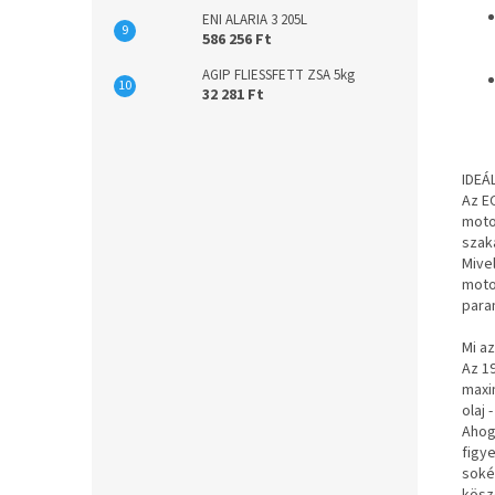
ENI ALARIA 3 205L
586 256 Ft
AGIP FLIESSFETT ZSA 5kg
32 281 Ft
IDEÁ
Az E
moto
szak
Mive
moto
para
Mi a
Az 1
maxi
olaj
Ahog
figy
soké