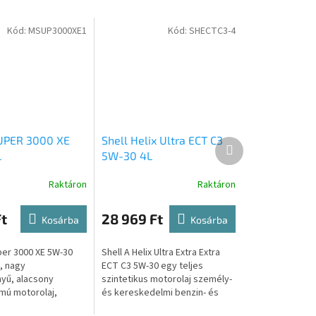
Kód:
MSUP3000XE1
Kód:
SHECTC3-4
UPER 3000 XE
Shell Helix Ultra ECT C3
Következő
L
5W-30 4L
termék
Raktáron
Raktáron
t
28 969 Ft
Kosárba
Kosárba
per 3000 XE 5W-30
Shell A Helix Ultra Extra Extra
, nagy
ECT C3 5W-30 egy teljes
nyű, alacsony
szintetikus motorolaj személy-
mú motorolaj,
és kereskedelmi benzin- és
y terveztek, hogy
dízelmotorokhoz, hosszú