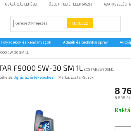
A VÁSÁRLÁS LÉPÉSEI
ÜZLETI FELTÉTELEK (ÁSZF)
ADATKEZELÉSI 
KERESÉS
Folyadékok és kenőanyagok
Adalék és technikai spray
Autóá
000 5W-30 SM 1L
TAR F9000 5W-30 SM 1L
ECSTAR5W30SM1
rtékelés
Ugrás az értékeléshez
Márka:
Ecstar-Suzuki
8 7
ése
6 898 Ft
Egységár
Raktá