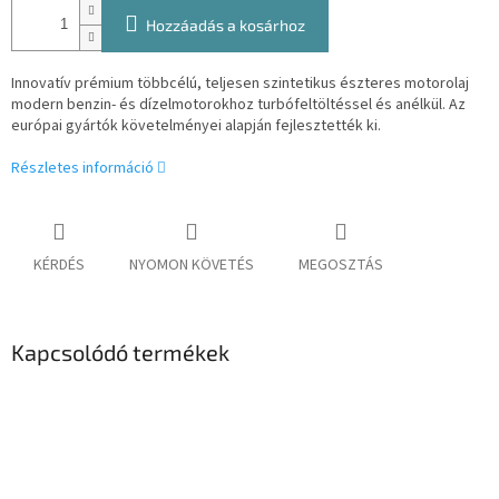
Hozzáadás a kosárhoz
Innovatív prémium többcélú, teljesen szintetikus észteres motorolaj
modern benzin- és dízelmotorokhoz turbófeltöltéssel és anélkül.
Az
európai gyártók követelményei alapján fejlesztették ki.
Részletes információ
KÉRDÉS
NYOMON KÖVETÉS
MEGOSZTÁS
Kapcsolódó termékek