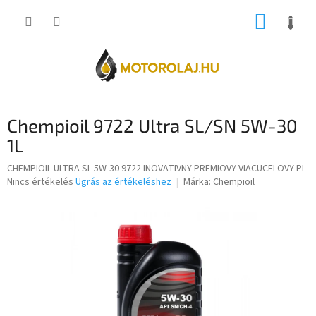
Ugrás
KOSÁR
a
fő
tartalomhoz
Chempioil 9722 Ultra SL/SN 5W-30
1L
CHEMPIOIL ULTRA SL 5W-30 9722 INOVATIVNY PREMIOVY VIACUCELOVY PL
A
Nincs értékelés
Ugrás az értékeléshez
Márka:
Chempioil
termék
átlagos
értékelése
5-
ből
0,0
csillag.