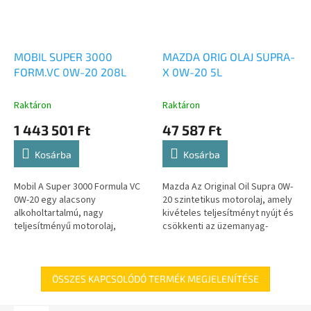
MOBIL SUPER 3000
MAZDA ORIG OLAJ SUPRA-
FORM.VC 0W-20 208L
X 0W-20 5L
Raktáron
Raktáron
1 443 501 Ft
47 587 Ft
Kosárba
Kosárba
Mobil A Super 3000 Formula VC
Mazda Az Original Oil Supra 0W-
0W-20 egy alacsony
20 szintetikus motorolaj, amely
alkoholtartalmú, nagy
kivételes teljesítményt nyújt és
teljesítményű motorolaj,
csökkenti az üzemanyag-
amelyet kifejezetten a Volvo
fogyasztást. Formuláját
Car Corporation VCC RBS0-2AE
kifejezetten a Skyactiv...
0W-20 szabványos...
ÖSSZES KAPCSOLÓDÓ TERMÉK MEGJELENÍTÉSE