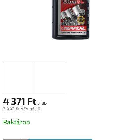
4 371 Ft
/ db
3 442 Ft ÁFA nélkül
Egységár:
Raktáron