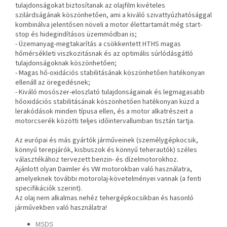
tulajdonságokat biztosítanak az olajfilm kivételes
szilárdságának köszönhetően, ami a kiváló szivattyúzhatósággal
kombinálva jelentősen növeli a motor élettartamát még start-
stop és hidegindításos üzemmódban is;
- Üzemanyag-megtakarítás a csökkentett HTHS magas
hőmérsékleti viszkozitásnak és az optimális súrlódásgátló
tulajdonságoknak köszönhetően;
- Magas hő-oxidációs stabilitásának köszönhetően hatékonyan
ellenáll az öregedésnek;
- Kiváló mosószer-eloszlató tulajdonságainak és legmagasabb
hőoxidációs stabilitásának köszönhetően hatékonyan küzd a
lerakódások minden típusa ellen, és a motor alkatrészeit a
motorcserék közötti teljes időintervallumban tisztán tartja.
Az európai és más gyártók járműveinek (személygépkocsik,
könnyű terepjárók, kisbuszok és könnyű teherautók) széles
választékához tervezett benzin- és dízelmotorokhoz.
Ajánlott olyan Daimler és VW motorokban való használatra,
amelyeknek további motorolaj-követelményei vannak (a fenti
specifikációk szerint).
Az olaj nem alkalmas nehéz tehergépkocsikban és hasonló
járművekben való használatra!
MSDS