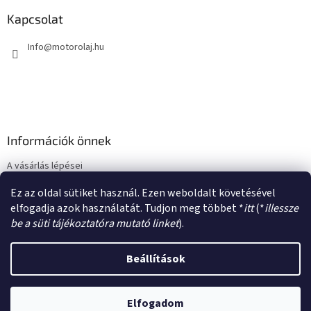
b
l
Kapcsolat
é
Info
@
motorolaj.hu
c
Információk önnek
A vásárlás lépései
Üzleti feltételek (ÁSZF)
Ez az oldal sütiket használ. Ezen weboldalt követésével
Adatkezelési tájékoztató
elfogadja azok használatát. Tudjon meg többet *
itt
(*
illessze
be a süti tájékoztatóra mutató linket
).
Beállítások
Shoptet készítette
Elfogadom
Copyright 2026
motorolaj.hu
. Minden jog fenntartva.