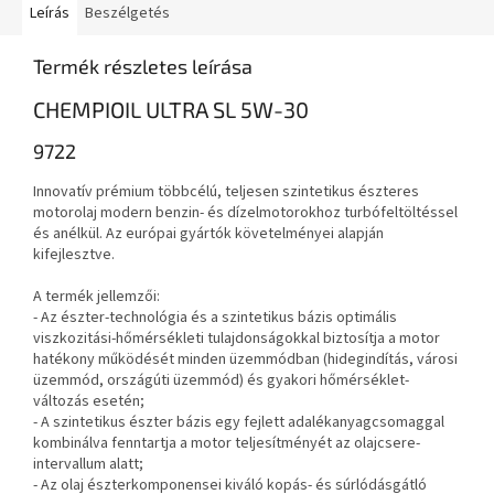
Leírás
Beszélgetés
Termék részletes leírása
CHEMPIOIL ULTRA SL 5W-30
9722
Innovatív prémium többcélú, teljesen szintetikus észteres
motorolaj modern benzin- és dízelmotorokhoz turbófeltöltéssel
és anélkül.
Az európai gyártók követelményei alapján
kifejlesztve.
A termék jellemzői:
- Az észter-technológia és a szintetikus bázis optimális
viszkozitási-hőmérsékleti tulajdonságokkal biztosítja a motor
hatékony működését minden üzemmódban (hidegindítás, városi
üzemmód, országúti üzemmód) és gyakori hőmérséklet-
változás esetén;
- A szintetikus észter bázis egy fejlett adalékanyagcsomaggal
kombinálva fenntartja a motor teljesítményét az olajcsere-
intervallum alatt;
- Az olaj észterkomponensei kiváló kopás- és súrlódásgátló