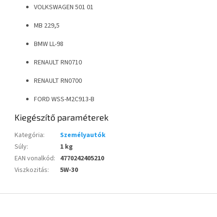
VOLKSWAGEN 501 01
MB 229,5
BMW LL-98
RENAULT RN0710
RENAULT RN0700
FORD WSS-M2C913-B
Kiegészítő paraméterek
Kategória
:
Személyautók
Súly
:
1 kg
EAN vonalkód
:
4770242405210
Viszkozitás
:
5W-30
L
á