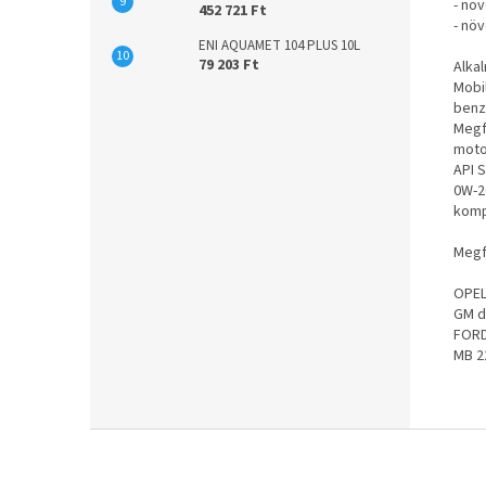
- nö
452 721 Ft
- növ
ENI AQUAMET 104 PLUS 10L
79 203 Ft
Alka
Mobi
benz
Megf
moto
API S
0W-2
komp
Megf
OPEL
GM d
FORD
MB 2
L
á