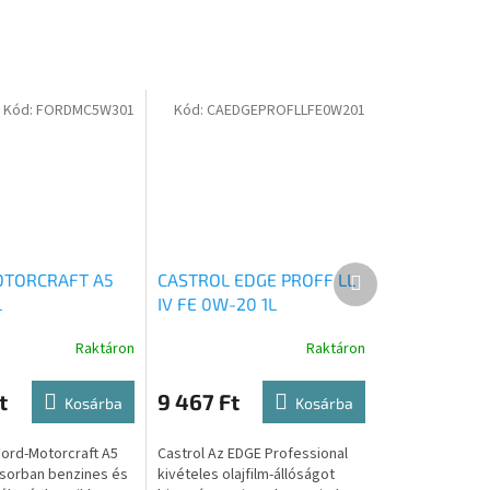
Kód:
FORDMC5W301
Kód:
CAEDGEPROFLLFE0W201
Következő
TORCRAFT A5
CASTROL EDGE PROFF LL
termék
L
IV FE 0W-20 1L
Raktáron
Raktáron
t
9 467 Ft
Kosárba
Kosárba
Ford-Motorcraft A5
Castrol Az EDGE Professional
sorban benzines és
kivételes olajfilm-állóságot