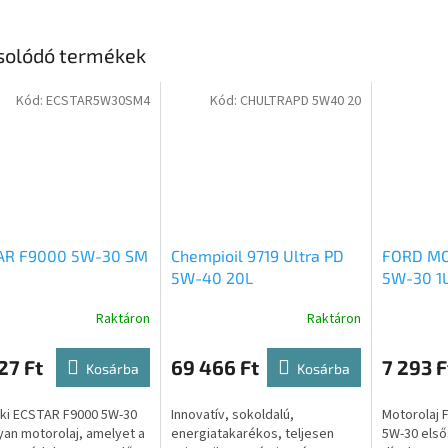
solódó termékek
Kód:
ECSTAR5W30SM4
Kód:
CHULTRAPD 5W40 20
AR F9000 5W-30 SM
Chempioil 9719 Ultra PD
FORD MO
5W-40 20L
5W-30 1
Raktáron
Raktáron
27 Ft
69 466 Ft
7 293 F
Kosárba
Kosárba
ki ECSTAR F9000 5W-30
Innovatív, sokoldalú,
Motorolaj 
yan motorolaj, amelyet a
energiatakarékos, teljesen
5W-30 első