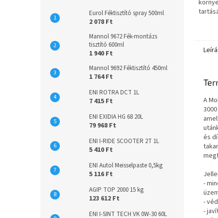
körny
tartás
Eurol Féktisztító spray 500ml
a jövő
2 078 Ft
nagy t
Mannol 9672 Fék-montázs
tisztító 600ml
Leírá
1 940 Ft
Mannol 9692 Féktisztító 450ml
1 764 Ft
Ter
ENI ROTRA DCT 1L
A Mo
7 415 Ft
3000
ENI EXIDIA HG 68 20L
amel
79 968 Ft
után
és d
ENI I-RIDE SCOOTER 2T 1L
taka
5 410 Ft
megf
ENI Autol Meisselpaste 0,5kg
5 116 Ft
Jell
- mi
AGIP TOP 2000 15 kg
üzem
123 612 Ft
- vé
- ja
ENI I-SINT TECH VK 0W-30 60L