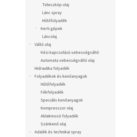
l
Teleszkóp olaj
Lánc spray
Hűtőfolyadék
Kerti gépek
Láncolaj
Váltó olaj
Kézi kapcsolású sebességváltó
Automata sebességváltó olaj
Hidraulika folyadék
Folyadékok és kenőanyagok
Hűtőfolyadék
Fékfolyadék
Speciális kenőanyagok
Kompresszor olaj
Ablakmosó folyadék
Szánkenő olaj
Adalék és technikai spray