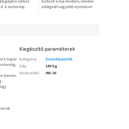
mélygépkocsikhoz
biztosít a mai modern, minden
rd. A motorolaj
eddiginél nagyobb nyomáson
sakor vegye
működő motorok számára.
 a gépkocsi
Castrol Az EDGE a legerősebb
.
és...
Kiegészítő paraméterek
il A Super
Kategória
:
Személyautók
otorolaj,
Súly
:
180 kg
-
Viszkozitás
:
0W-20
rn benzin-
g-
hogy
otorok