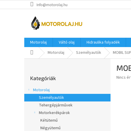
Ugrás
Info@motorolaj.hu
a
fő
tartalomhoz
Motorolaj
Váltó olaj
Hidraulika folyadék
Kezdőlap
Motorolaj
Személyautók
MOBIL SUP
O
MOB
l
Kategóriák
d
A
Nincs é
Kategóriák
átugrása
a
termék
l
átlagos
Motorolaj
s
értékel
Személyautók
5-
ó
ből
Tehergépjárművek
p
0,0
a
Motorkerékpárok
csillag.
n
Kétütemű
e
Négyütemű