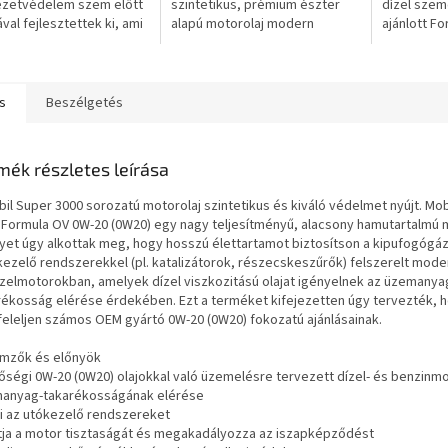
ezetvédelem szem előtt
szintetikus, prémium észter
dízel sze
ával fejlesztettek ki, ami
alapú motorolaj modern
ajánlott Fo
 generációinak joga. A
dízelmotorokhoz (beleértve a
kiválasztá
eljesítményű...
közvetlen
figyelembe
befecskendezéseseket is)
használati..
és...
s
Beszélgetés
mék részletes leírása
bil Super 3000 sorozatú motorolaj szintetikus és kiváló védelmet nyújt. Mob
 Formula OV 0W-20 (0W20) egy nagy teljesítményű, alacsony hamutartalmú m
yet úgy alkottak meg, hogy hosszú élettartamot biztosítson a kipufogógáz
kezelő rendszerekkel (pl. katalizátorok, részecskeszűrők) felszerelt mode
ízelmotorokban, amelyek dízel viszkozitású olajat igényelnek az üzemanya
rékosság elérése érdekében. Ezt a terméket kifejezetten úgy tervezték, 
eleljen számos OEM gyártó 0W-20 (0W20) fokozatú ajánlásainak.
emzők és előnyök
nőségi 0W-20 (0W20) olajokkal való üzemelésre tervezett dízel- és benzinm
anyag-takarékosságának elérése
di az utókezelő rendszereket
vítja a motor tisztaságát és megakadályozza az iszapképződést