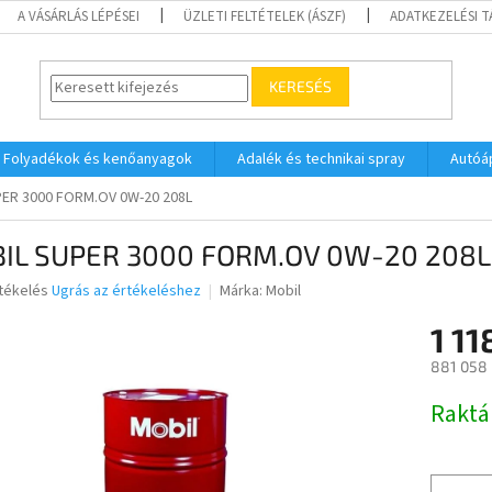
A VÁSÁRLÁS LÉPÉSEI
ÜZLETI FELTÉTELEK (ÁSZF)
ADATKEZELÉSI 
KERESÉS
Folyadékok és kenőanyagok
Adalék és technikai spray
Autóá
ER 3000 FORM.OV 0W-20 208L
IL SUPER 3000 FORM.OV 0W-20 208L
rtékelés
Ugrás az értékeléshez
Márka:
Mobil
1 11
ése
881 058 
Egységár
Raktá