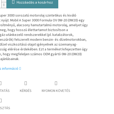
Hozzáadás a kosárhoz
uper 3000 sorozatú motorolaj szintetikus és kiváló
nyújt. Mobil A Super 3000 Formula OV 0W-20 (0W20) egy
esítményű, alacsony hamutartalmú motorolaj, amelyet úgy
meg, hogy hosszú élettartamot biztosítson a
áz-utánkezelő rendszerekkel (pl. katalizátorok,
eszűrők) felszerelt modern benzin- és dízelmotorokban,
ízel viszkozitású olajat igényelnek az üzemanyag-
sság elérése érdekében. Ezt a terméket kifejezetten úgy
k, hogy megfeleljen számos OEM gyártó 0W-20 (0W20)
ajánlásainak.
s információ
TATÁS
KÉRDÉS
NYOMON KÖVETÉS
SZTÁS