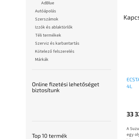
AdBlue
Autóápolás
Kapc
Szerszámok
Izzók és ablaktörlők
Téli termékek
Szerviz és karbantartás
Kötelező felszerelés
Márkák
ECST
Online fizetési lehetőséget
4L
biztosítunk
33 3
A Suzu
egy ol
Top 10 termék