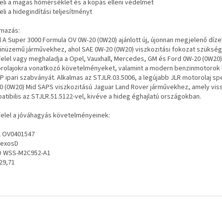
veli a magas hőmérséklet és a kopás elleni védelmet
eli a hidegindítási teljesítményt
lmazás:
l A Super 3000 Formula OV 0W-20 (0W20) ajánlott új, újonnan megjelenő dízel
inüzemű járművekhez, ahol SAE 0W-20 (0W20) viszkozitási fokozat szükség
elel vagy meghaladja a Opel, Vauxhall, Mercedes, GM és Ford 0W-20 (0W20)
rolajokra vonatkozó követelményeket, valamint a modern benzinmotorok 
P ipari szabványát. Alkalmas az STJLR.03.5006, a legújabb JLR motorolaj spe
0 (0W20) Mid SAPS viszkozitású Jaguar Land Rover járművekhez, amely vis
atibilis az STJLR.51.5122-vel, kivéve a hideg éghajlatú országokban.
elel a jóváhagyás követelményeinek:
 OV0401547
exosD
 WSS-M2C952-A1
29,71