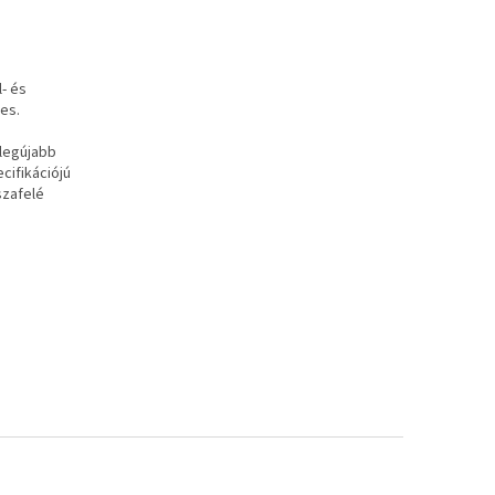
- és
es.
legújabb
cifikációjú
szafelé