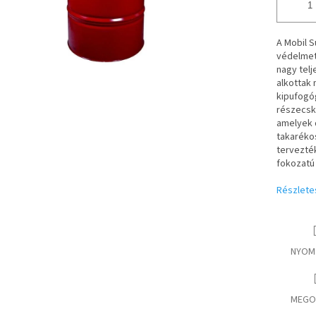
A Mobil S
védelmet 
nagy telj
alkottak 
kipufogóg
részecsk
amelyek d
takaréko
tervezté
fokozatú 
Részlete
NYOM
MEGO