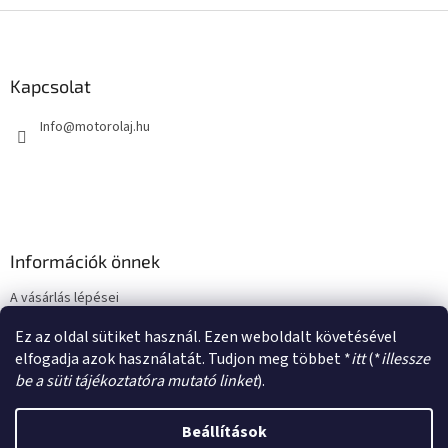
L
á
b
l
Kapcsolat
é
Info
@
motorolaj.hu
c
Információk önnek
A vásárlás lépései
Üzleti feltételek (ÁSZF)
Ez az oldal sütiket használ. Ezen weboldalt követésével
Adatkezelési tájékoztató
elfogadja azok használatát. Tudjon meg többet *
itt
(*
illessze
be a süti tájékoztatóra mutató linket
).
Beállítások
Shoptet készítette