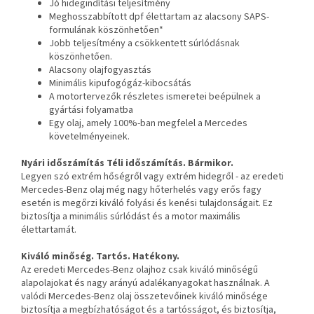
Jó hidegindítási teljesítmény
Meghosszabbított dpf élettartam az alacsony SAPS-
formulának köszönhetően*
Jobb teljesítmény a csökkentett súrlódásnak
köszönhetően.
Alacsony olajfogyasztás
Minimális kipufogógáz-kibocsátás
A motortervezők részletes ismeretei beépülnek a
gyártási folyamatba
Egy olaj, amely 100%-ban megfelel a Mercedes
követelményeinek.
Nyári időszámítás Téli időszámítás. Bármikor.
Legyen szó extrém hőségről vagy extrém hidegről - az eredeti
Mercedes-Benz olaj még nagy hőterhelés vagy erős fagy
esetén is megőrzi kiváló folyási és kenési tulajdonságait. Ez
biztosítja a minimális súrlódást és a motor maximális
élettartamát.
Kiváló minőség. Tartós. Hatékony.
Az eredeti Mercedes-Benz olajhoz csak kiváló minőségű
alapolajokat és nagy arányú adalékanyagokat használnak. A
valódi Mercedes-Benz olaj összetevőinek kiváló minősége
biztosítja a megbízhatóságot és a tartósságot, és biztosítja,