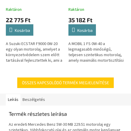
Raktáron
Raktáron
22 775 Ft
35 182 Ft
Kosárba
Kosárba
A Suzuki ECSTAR F9000 0W-20
A MOBIL 1 FS 0W-40 a
egy olyan motorolaj, amelyet a
legmagasabb minőségű,
környezetvédelem szem előtt
teljesen szintetikus motorolaj,
tartásával fejlesztettek ki, ami a
amely maximális motortisztítási
jövő generációinak joga. A nagy
képességet, kopásvédelmet és
teljesítményű...
összességében jobb
motorteljesítményt...
ÖSSZES KAPCSOLÓDÓ TERMÉK MEGJELENÍTÉSE
Leírás
Beszélgetés
Termék részletes leírása
Az eredeti Mercedes Benz 5W-30 MB 229.51 motorolaj egy
szintetikus, többfokozatú olaj és az optimális motor kenőanyag