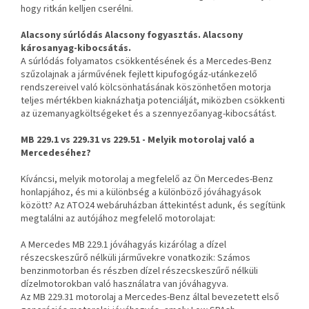
hogy ritkán kelljen cserélni.
Alacsony súrlódás Alacsony fogyasztás. Alacsony
károsanyag-kibocsátás.
A súrlódás folyamatos csökkentésének és a Mercedes-Benz
szűzolajnak a járművének fejlett kipufogógáz-utánkezelő
rendszereivel való kölcsönhatásának köszönhetően motorja
teljes mértékben kiaknázhatja potenciálját, miközben csökkenti
az üzemanyagköltségeket és a szennyezőanyag-kibocsátást.
MB 229.1 vs 229.31 vs 229.51 - Melyik motorolaj való a
Mercedeséhez?
Kíváncsi, melyik motorolaj a megfelelő az Ön Mercedes-Benz
honlapjához, és mi a különbség a különböző jóváhagyások
között? Az ATO24 webáruházban áttekintést adunk, és segítünk
megtalálni az autójához megfelelő motorolajat:
A Mercedes MB 229.1 jóváhagyás kizárólag a dízel
részecskeszűrő nélküli járművekre vonatkozik: Számos
benzinmotorban és részben dízel részecskeszűrő nélküli
dízelmotorokban való használatra van jóváhagyva.
Az MB 229.31 motorolaj a Mercedes-Benz által bevezetett első