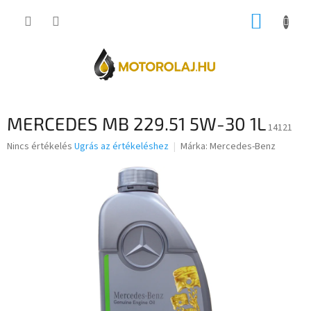
Ugrás
KOSÁR
a
fő
tartalomhoz
MERCEDES MB 229.51 5W-30 1L
14121
A
Nincs értékelés
Ugrás az értékeléshez
Márka:
Mercedes-Benz
termék
átlagos
értékelése
5-
ből
0,0
csillag.