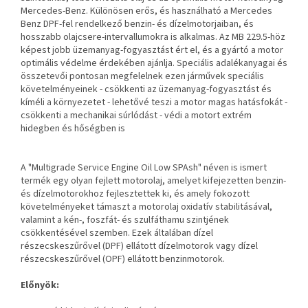
Mercedes-Benz. Különösen erős, és használható a Mercedes
Benz DPF-fel rendelkező benzin- és dízelmotorjaiban, és
hosszabb olajcsere-intervallumokra is alkalmas. Az MB 229.5-höz
képest jobb üzemanyag-fogyasztást ért el, és a gyártó a motor
optimális védelme érdekében ajánlja. Speciális adalékanyagai és
összetevői pontosan megfelelnek ezen járművek speciális
követelményeinek - csökkenti az üzemanyag-fogyasztást és
kíméli a környezetet - lehetővé teszi a motor magas hatásfokát -
csökkenti a mechanikai súrlódást - védi a motort extrém
hidegben és hőségben is
A "Multigrade Service Engine Oil Low SPAsh" néven is ismert
termék egy olyan fejlett motorolaj, amelyet kifejezetten benzin-
és dízelmotorokhoz fejlesztettek ki, és amely fokozott
követelményeket támaszt a motorolaj oxidatív stabilitásával,
valamint a kén-, foszfát- és szulfáthamu szintjének
csökkentésével szemben. Ezek általában dízel
részecskeszűrővel (DPF) ellátott dízelmotorok vagy dízel
részecskeszűrővel (OPF) ellátott benzinmotorok.
Előnyök: