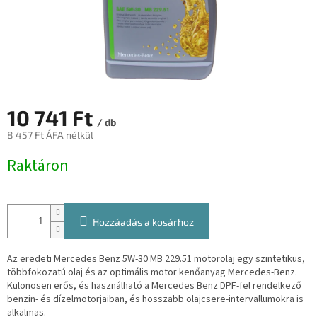
10 741 Ft
/ db
8 457 Ft ÁFA nélkül
Egységár:
Raktáron
Hozzáadás a kosárhoz
Az eredeti Mercedes Benz 5W-30 MB 229.51 motorolaj egy szintetikus,
többfokozatú olaj és az optimális motor kenőanyag Mercedes-Benz.
Különösen erős, és használható a Mercedes Benz DPF-fel rendelkező
benzin- és dízelmotorjaiban, és hosszabb olajcsere-intervallumokra is
alkalmas.