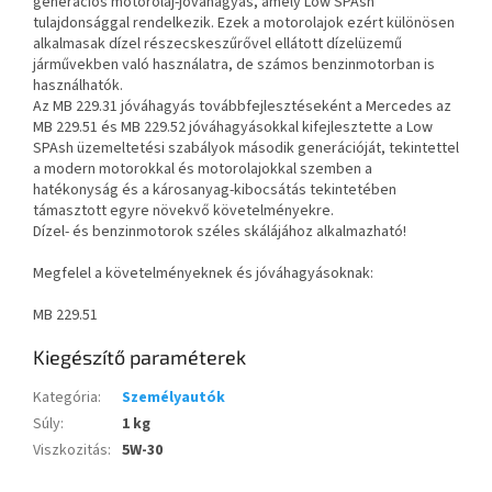
generációs motorolaj-jóváhagyás, amely Low SPAsh
tulajdonsággal rendelkezik. Ezek a motorolajok ezért különösen
alkalmasak dízel részecskeszűrővel ellátott dízelüzemű
járművekben való használatra, de számos benzinmotorban is
használhatók.
Az MB 229.31 jóváhagyás továbbfejlesztéseként a Mercedes az
MB 229.51 és MB 229.52 jóváhagyásokkal kifejlesztette a Low
SPAsh üzemeltetési szabályok második generációját, tekintettel
a modern motorokkal és motorolajokkal szemben a
hatékonyság és a károsanyag-kibocsátás tekintetében
támasztott egyre növekvő követelményekre.
Dízel- és benzinmotorok széles skálájához alkalmazható!
Megfelel a követelményeknek és jóváhagyásoknak:
MB 229.51
Kiegészítő paraméterek
Kategória
:
Személyautók
Súly
:
1 kg
Viszkozitás
:
5W-30