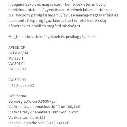
hidegindításkor, és magas üzemi hőmérsékleten is kiváló
kenőfilmet biztosít. Egyedi összetételének köszönhetően az
olaj alacsony párolgási hajlamú, így üzemanyag-megtakarítást és
csökkentett kipufogógáz-kibocsátást érhetünk el. Az olaj
hőmérséklet-stabil és megőrzi minőségét.
Megfelel a követelményeknek és jóváhagyásoknak:
API SN/CF
ACEA A3/B4
MB 229,1
VW 501.01
VW 505,00
VW 500,00
Fiat 9.55535-G2
Szín barna
Sűrűség 20°C-on 0,8606 kg/l
Viszkozitás, kinematikus 40 °C-on 100,4 cSt
Viszkozitás, kinematikus 100°C-on 15 cSt
Viszkozitási index 157
Dinamikus viszkozitás (CCS) 5411 cP