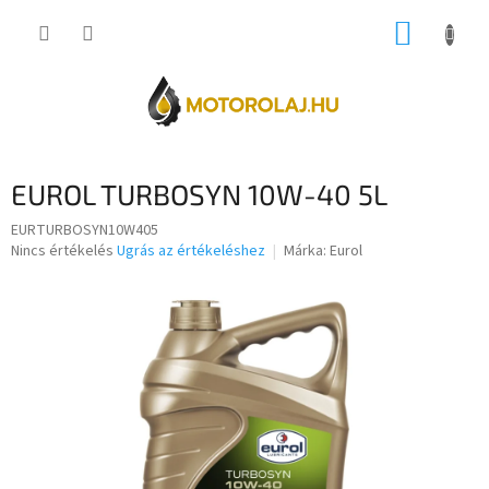
Ugrás
KOSÁR
a
fő
tartalomhoz
EUROL TURBOSYN 10W-40 5L
EURTURBOSYN10W405
A
Nincs értékelés
Ugrás az értékeléshez
Márka:
Eurol
termék
átlagos
értékelése
5-
ből
0,0
csillag.