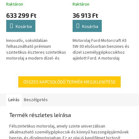
Raktáron
Raktáron
633 299 Ft
36 913 Ft
Kosárba
Kosárba
Innovatív, sokoldalúan
Motorolaj Ford-Motorcraft A5
felhasználható prémium
5W-30 elsősorban benzines és
szintetikus észteres szintetikus
dízel személygépkocsikhoz
motorolaj a modern dízel- és
ajánlott Ford. A motorolaj
gázüzemű turbófeltöltős és
kiválasztásakor vegye
nem turbófeltöltős motorokhoz.
figyelembe a gépkocsi
Az európai...
használati...
ÖSSZES KAPCSOLÓDÓ TERMÉK MEGJELENÍTÉSE
Leírás
Beszélgetés
Termék részletes leírása
Félszintetikus motorolaj, amely szinte univerzálisan
alkalmazható személygépkocsik és könnyű haszongépjárművek
benzin- és dízelmotorjaiban. Ez az olaj jó kenőfilmet biztosít