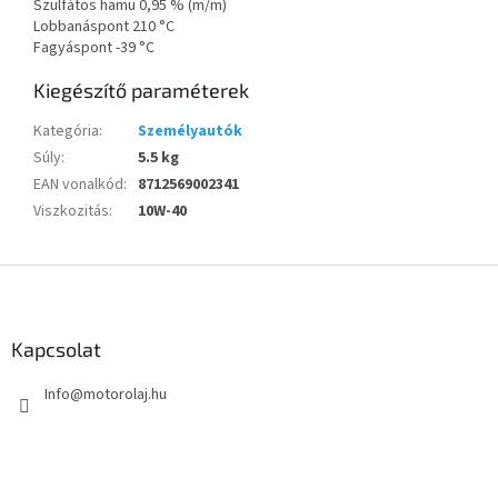
Szulfátos hamu 0,95 % (m/m)
Lobbanáspont 210 °C
Fagyáspont -39 °C
Kiegészítő paraméterek
Kategória
:
Személyautók
Súly
:
5.5 kg
EAN vonalkód
:
8712569002341
Viszkozitás
:
10W-40
L
á
b
l
Kapcsolat
é
Info
@
motorolaj.hu
c