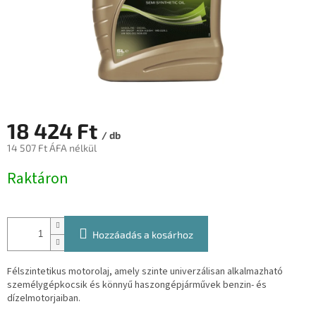
18 424 Ft
/ db
14 507 Ft ÁFA nélkül
Egységár:
Raktáron
Hozzáadás a kosárhoz
Félszintetikus motorolaj, amely szinte univerzálisan alkalmazható
személygépkocsik és könnyű haszongépjárművek benzin- és
dízelmotorjaiban.