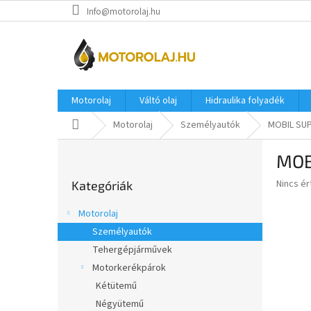
Ugrás
Info@motorolaj.hu
a
fő
tartalomhoz
Motorolaj
Váltó olaj
Hidraulika folyadék
Kezdőlap
Motorolaj
Személyautók
MOBIL SUP
O
MOB
l
Kategóriák
d
A
Nincs é
Kategóriák
átugrása
a
termék
l
átlagos
Motorolaj
s
értékel
Személyautók
5-
ó
ből
Tehergépjárművek
p
0,0
a
Motorkerékpárok
csillag.
n
Kétütemű
e
Négyütemű