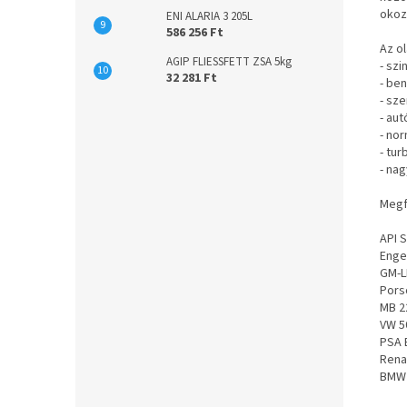
okoz
ENI ALARIA 3 205L
586 256 Ft
Az o
AGIP FLIESSFETT ZSA 5kg
- sz
32 281 Ft
- be
- sz
- au
- no
- tu
- na
Megf
API 
Enged
GM-L
Pors
MB 2
VW 5
PSA 
Rena
BMW 