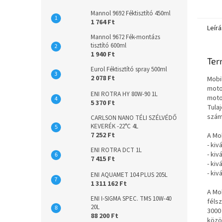
turbóf
Mannol 9692 Féktisztító 450ml
turbóf
1 764 Ft
európai
Leírá
Mannol 9672 Fék-montázs
tisztító 600ml
1 940 Ft
Ter
Eurol Féktisztító spray 500ml
2 078 Ft
Mobi
moto
ENI ROTRA HY 80W-90 1L
moto
5 370 Ft
Tula
számí
CARLSON NANO TÉLI SZÉLVÉDŐ
KEVERÉK -22°C 4L
7 252 Ft
A Mob
- ki
ENI ROTRA DCT 1L
- kiv
7 415 Ft
- ki
- ki
ENI AQUAMET 104 PLUS 205L
1 311 162 Ft
A Mo
ENI I-SIGMA SPEC. TMS 10W-40
féls
20L
3000
88 200 Ft
közöt