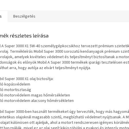
nagy teljesítményű...
nagy teljes
eltöltős és nem
eltöltős motorokhoz. Az
...
s
Beszélgetés
mék részletes leírása
l A Super 3000 X1 5W-40 személygépkocsikhoz tervezett prémium szinteti
rolaj. Termékleírás Mobil Super 3000 sorozatú kenőanyagok prémium szint
rolajok, amelyek kivételes védelmet és teljesítményt biztosítanak a moto
jdonságok és előnyök Mobil A Super 3000 termékek iparági tesztelésen este
that arra, hogy autója az elvárt teljesítményt nyújtja.
il Super 3000 X1 olaj biztosítja:
váló kopásvédelem
áló motortisztaság
váló motorvédelem magas hőmérsékleten
váló motorvédelem alacsony hőmérsékleten
bil Super 3000-ben használt termékeket úgy tervezték, hogy más hagyom
zintetikus olajoknál magasabb szintű, megbízható védelmet nyújtsanak. A M
 olajat különösen ott ajánljuk, ahol a motort rendszeresen igényes körülm
t használják, mivel ez az olaj segít kiküszöbölni a gyakori és intenzív mot