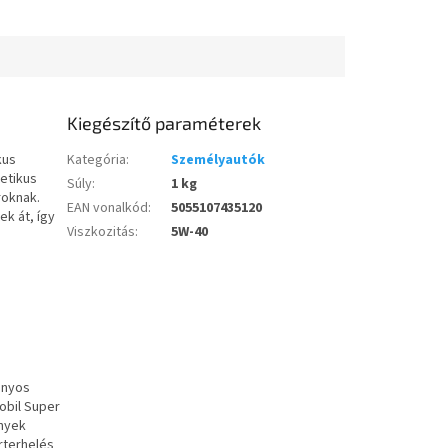
ítményű...
teljesítményt biztosítsanak.
Tulajdonságok...
Kiegészítő paraméterek
kus
Kategória
:
Személyautók
etikus
Súly
:
1 kg
roknak.
EAN vonalkód
:
5055107435120
k át, így
Viszkozitás
:
5W-40
ányos
obil Super
ények
orterhelés