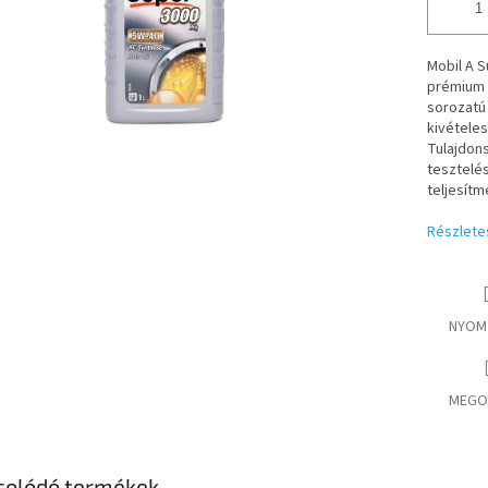
Mobil A 
prémium s
sorozatú
kivételes
Tulajdon
tesztelés
teljesítm
Részlete
NYOM
MEGO
solódó termékek