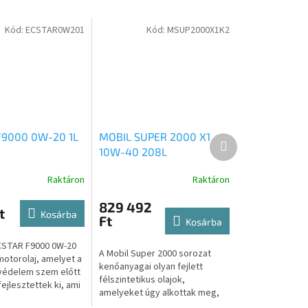
Kód:
ECSTAR0W201
Kód:
MSUP2000X1K2
F9000 0W-20 1L
MOBIL SUPER 2000 X1
Következő
10W-40 208L
termék
Raktáron
Raktáron
829 492
t
Kosárba
Ft
Kosárba
CSTAR F9000 0W-20
A Mobil Super 2000 sorozat
motorolaj, amelyet a
kenőanyagai olyan fejlett
védelem szem előtt
félszintetikus olajok,
fejlesztettek ki, ami
amelyeket úgy alkottak meg,
rációinak joga. A
hogy kiváló motorvédelmet és