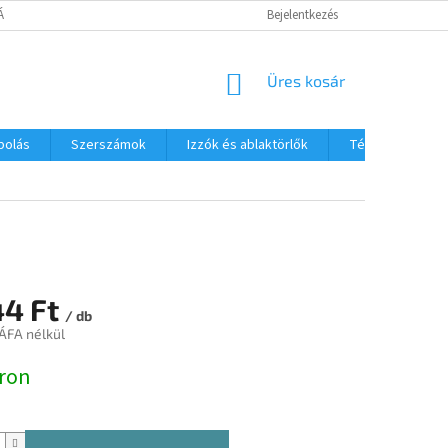
TÁJÉKOZTATÓ
Bejelentkezés
KOSÁR
Üres kosár
polás
Szerszámok
Izzók és ablaktörlők
Téli termékek
44 Ft
/ db
 ÁFA nélkül
:
ron