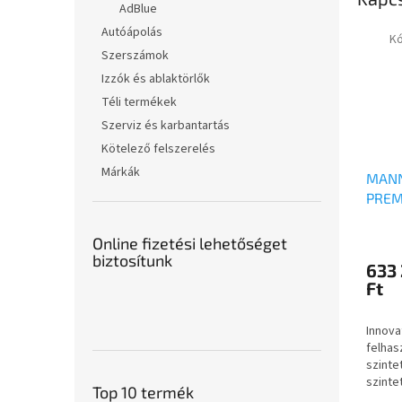
AdBlue
Autóápolás
K
Szerszámok
Izzók és ablaktörlők
Téli termékek
Szerviz és karbantartás
Kötelező felszerelés
Márkák
MANN
PREM
Online fizetési lehetőséget
biztosítunk
633
Ft
Innova
felhas
szinte
szinte
Top 10 termék
dízel-