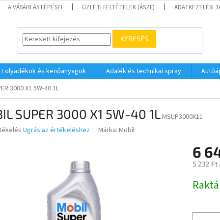
A VÁSÁRLÁS LÉPÉSEI
ÜZLETI FELTÉTELEK (ÁSZF)
ADATKEZELÉSI 
KERESÉS
Folyadékok és kenőanyagok
Adalék és technikai spray
Autóá
ER 3000 X1 5W-40 1L
IL SUPER 3000 X1 5W-40 1L
MSUP3000X11
rtékelés
Ugrás az értékeléshez
Márka:
Mobil
6 6
ése
5 232 Ft
Egységár
Raktá