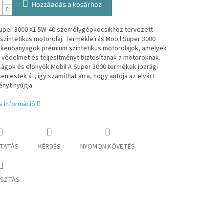
Hozzáadás a kosárhoz
Super 3000 X1 5W-40 személygépkocsikhoz tervezett
zintetikus motorolaj. Termékleírás Mobil Super 3000
 kenőanyagok prémium szintetikus motorolajok, amelyek
 védelmet és teljesítményt biztosítanak a motoroknak.
ságok és előnyök Mobil A Super 3000 termékek iparági
en estek át, így számíthat arra, hogy autója az elvárt
ényt nyújtja.
s információ
TATÁS
KÉRDÉS
NYOMON KÖVETÉS
SZTÁS