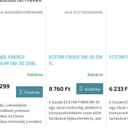
ód:
MANENERGYPREMIUMN
Kód:
ECSTAR5W30SM1
OL ENERGY
ECSTAR F9000 5W-30 SM
ECSTAR 
IUM 5W-30 208L
1L
Raktáron
Raktáron
 299
8 760 Ft
6 233 F
Kosárba
Kosárba
A Suzuki ECSTAR F9000 5W-30
A Suzuki E
tív, sokoldalúan
egy olyan motorolaj, amelyet a
egy olyan 
ználható prémium
környezetvédelem szem előtt
környezet
tikus észteres
tartásával fejlesztettek ki, ami
tartásával 
tikus motorolaj a modern
a jövő generációinak joga. A
a jövő gene
 és gázüzemű