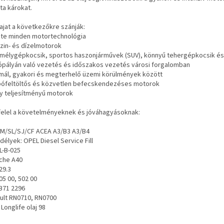
ta károkat.
lajat a következőkre szánják:
inte minden motortechnológia
nzin- és dízelmotorok
emélygépkocsik, sportos haszonjárművek (SUV), könnyű tehergépkocsik és
tópályán való vezetés és időszakos vezetés városi forgalomban
rmál, gyakori és megterhelő üzemi körülmények között
rbófeltöltős és közvetlen befecskendezéses motorok
gy teljesítményű motorok
elel a követelményeknek és jóváhagyásoknak:
SM/SL/SJ/CF ACEA A3/B3 A3/B4
élyek: OPEL Diesel Service Fill
L-B-025
che A40
29.3
05 00, 502 00
B71 2296
ult RN0710, RN0700
Longlife olaj 98