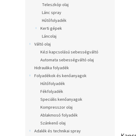
l
Teleszkóp olaj
Lánc spray
Hűtőfolyadék
Kerti gépek
Láncolaj
Váltó olaj
Kézi kapcsolású sebességváltó
Automata sebességváltó olaj
Hidraulika folyadék
Folyadékok és kenőanyagok
Hűtőfolyadék
Fékfolyadék
Speciális kenőanyagok
Kompresszor olaj
Ablakmosó folyadék
Szánkenő olaj
Adalék és technikai spray
Kapc