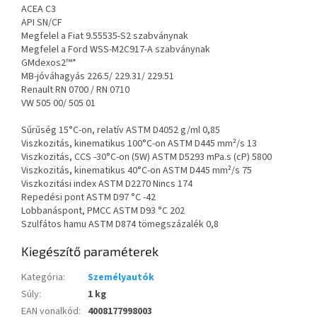
ACEA C3
API SN/CF
Megfelel a Fiat 9.55535-S2 szabványnak
Megfelel a Ford WSS-M2C917-A szabványnak
GMdexos2™*
MB-jóváhagyás 226.5/ 229.31/ 229.51
Renault RN 0700 / RN 0710
VW 505 00/ 505 01
Sűrűség 15°C-on, relatív ASTM D4052 g/ml 0,85
Viszkozitás, kinematikus 100°C-on ASTM D445 mm²/s 13
Viszkozitás, CCS -30°C-on (5W) ASTM D5293 mPa.s (cP) 5800
Viszkozitás, kinematikus 40°C-on ASTM D445 mm²/s 75
Viszkozitási index ASTM D2270 Nincs 174
Repedési pont ASTM D97 °C -42
Lobbanáspont, PMCC ASTM D93 °C 202
Szulfátos hamu ASTM D874 tömegszázalék 0,8
Kiegészítő paraméterek
Kategória
:
Személyautók
Súly
:
1 kg
EAN vonalkód
:
4008177998003