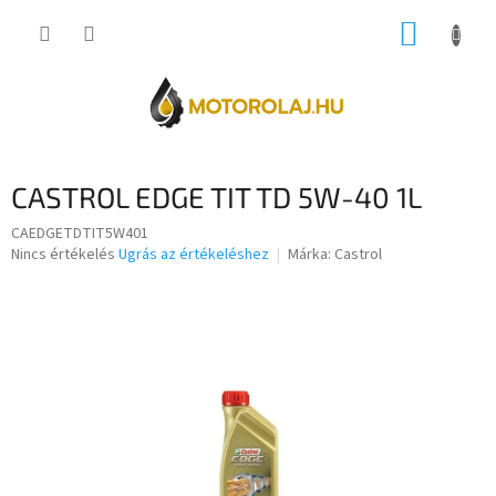
Ugrás
KOSÁR
a
fő
tartalomhoz
CASTROL EDGE TIT TD 5W-40 1L
CAEDGETDTIT5W401
A
Nincs értékelés
Ugrás az értékeléshez
Márka:
Castrol
termék
átlagos
értékelése
5-
ből
0,0
csillag.