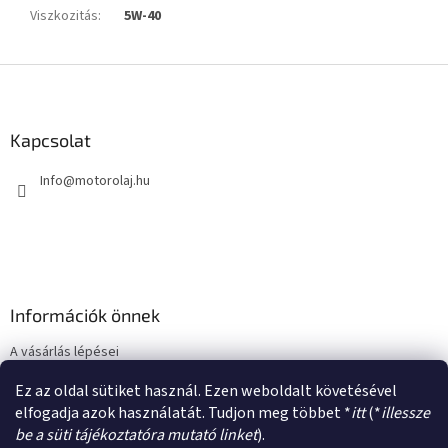
Viszkozitás
:
5W-40
L
á
b
l
Kapcsolat
é
Info
@
motorolaj.hu
c
Információk önnek
A vásárlás lépései
Üzleti feltételek (ÁSZF)
Ez az oldal sütiket használ. Ezen weboldalt követésével
Adatkezelési tájékoztató
elfogadja azok használatát. Tudjon meg többet *
itt
(*
illessze
be a süti tájékoztatóra mutató linket
).