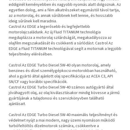
eddiginél keményebben és nagyobb nyomás alatt dolgoznak. Az
egyetlen dolog, ami a fém alkatrészeket egymástól távol tartja,
az a motorolaj, és annak sűrűbbnek kell lennie, és hosszabb
ideig sűrűnek kell maradnia.
Castrol Az EDGE a legerősebb és legfejlettebb
motorolajcsaládunk. Az új Fluid TITANIUM technológia
megduplázza a motorolaj szilárdságát, megakadályozza az
olajfilm megszakadását és csökkenti a súrlódást. Castrol Az
EDGE a Fluid TITANIUM technológiával segít a motornak a legjobb
teljesítmény elérésében.
Castrol Az EDGE Turbo Diesel 5W-40 olyan motorolaj, amely
benzines és dízel személygépkocsi-motorokban használható,
ahol a gyártó által ajánlott olaj specifikációja az ACEA C3, API
SN/CF vagy korábbi specifikációk.
Castrol Az EDGE Turbo Diesel 5W-40 számos autógyártó által
jóváhagyott olaj, az olaj kiválasztásakor mindig kövesse a jármű
gyártójának a tulajdonosi és szervizkönyvben található
ajánlásait.
Castrol Az EDGE Turbo Diesel 5W-40 maximális teljesítményt és
védelmet nyújt a mai modern, nagy üzemi nyomáson működő
turbófeltöltős dízelmotorok számára, csökkentve a