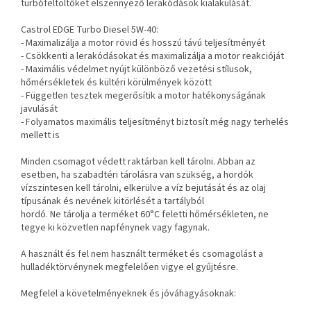
turbófeltöltőket elszennyező lerakódások kialakulását.
Castrol EDGE Turbo Diesel 5W-40:
- Maximalizálja a motor rövid és hosszú távú teljesítményét
- Csökkenti a lerakódásokat és maximalizálja a motor reakcióját
- Maximális védelmet nyújt különböző vezetési stílusok,
hőmérsékletek és kültéri körülmények között
- Független tesztek megerősítik a motor hatékonyságának
javulását
- Folyamatos maximális teljesítményt biztosít még nagy terhelés
mellett is
Minden csomagot védett raktárban kell tárolni. Abban az
esetben, ha szabadtéri tárolásra van szükség, a hordók
vízszintesen kell tárolni, elkerülve a víz bejutását és az olaj
típusának és nevének kitörlését a tartályból
hordó. Ne tárolja a terméket 60°C feletti hőmérsékleten, ne
tegye ki közvetlen napfénynek vagy fagynak.
A használt és fel nem használt terméket és csomagolást a
hulladéktörvénynek megfelelően vigye el gyűjtésre.
Megfelel a követelményeknek és jóváhagyásoknak: