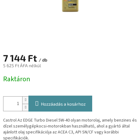
7 144 Ft
/ db
5 625 Ft ÁFA nélkül
Egységár:
Raktáron
Hozzáadás a kosárhoz
Castrol Az EDGE Turbo Diesel 5W-40 olyan motorolaj, amely benzines és
dízel személygépkocsi-motorokban használható, ahol a gyártó által
ajánlott olaj specifikációja az ACEA C3, API SN/CF vagy korábbi
specifikációk.