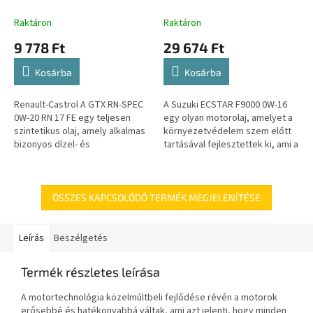
Raktáron
Raktáron
9 778 Ft
29 674 Ft
Kosárba
Kosárba
Renault-Castrol A GTX RN-SPEC
A Suzuki ECSTAR F9000 0W-16
0W-20 RN 17 FE egy teljesen
egy olyan motorolaj, amelyet a
szintetikus olaj, amely alkalmas
környezetvédelem szem előtt
bizonyos dízel- és
tartásával fejlesztettek ki, ami a
benzinmotorokhoz, ahol RN 17
jövő generációinak joga. A nagy
FE szükséges.
teljesítményű...
ÖSSZES KAPCSOLÓDÓ TERMÉK MEGJELENÍTÉSE
Leírás
Beszélgetés
Termék részletes leírása
A motortechnológia közelmúltbeli fejlődése révén a motorok
erősebbé és hatékonyabbá váltak, ami azt jelenti, hogy minden