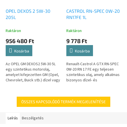
OPEL DEXOS 2 5W-30
CASTROL RN-SPEC 0W-20
205L
RN17FE 1L
Raktáron
Raktáron
956 480 Ft
9 778 Ft
Kosárba
Kosárba
Az OPEL GM DEXOS2 5W-30 5L
Renault-Castrol A GTX RN-SPEC
egy szintetikus motorolaj,
0W-20 RN 17 FE egy teljesen
amelyet kifejezetten GM (Opel,
szintetikus olaj, amely alkalmas
Chevrolet, Buick stb.) dízel vagy
bizonyos dízel- és
benzines személy- és könnyű
benzinmotorokhoz, ahol RN 17
haszongépjárművekhez...
FE szükséges.
ÖSSZES KAPCSOLÓDÓ TERMÉK MEGJELENÍTÉSE
Leírás
Beszélgetés