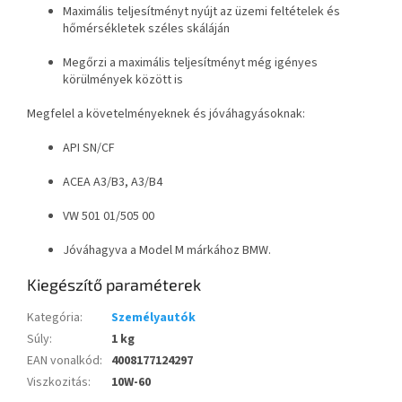
Maximális teljesítményt nyújt az üzemi feltételek és
hőmérsékletek széles skáláján
Megőrzi a maximális teljesítményt még igényes
körülmények között is
Megfelel a követelményeknek és jóváhagyásoknak:
API SN/CF
ACEA A3/B3, A3/B4
VW 501 01/505 00
Jóváhagyva a Model M márkához BMW.
Kiegészítő paraméterek
Kategória
:
Személyautók
Súly
:
1 kg
EAN vonalkód
:
4008177124297
Viszkozitás
:
10W-60