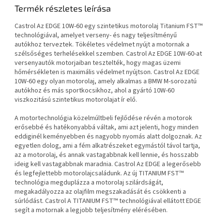
Termék részletes leírása
Castrol Az EDGE 10W-60 egy szintetikus motorolaj Titanium FST™
technológiával, amelyet verseny- és nagy teljesítményű
autókhoz terveztek. Tökéletes védelmet nyújt a motornak a
szélsőséges terhelésekkel szemben. Castrol Az EDGE 10W-60-at
versenyautók motorjaiban tesztelték, hogy magas üzemi
hőmérsékleten is maximális védelmet nyújtson. Castrol Az EDGE
10W-60 egy olyan motorolaj, amely alkalmas a BMW M-sorozatú
autókhoz és más sportkocsikhoz, ahol a gyártó 10W-60
viszkozitású szintetikus motorolajat ír elő.
A motortechnológia közelmúltbeli fejlődése révén a motorok
erősebbé és hatékonyabbá váltak, ami azt jelenti, hogy minden
eddiginél keményebben és nagyobb nyomás alatt dolgoznak. Az
egyetlen dolog, ami a fém alkatrészeket egymástól távol tartja,
az a motorolaj, és annak vastagabbnak kell lennie, és hosszabb
ideig kell vastagabbnak maradnia. Castrol Az EDGE a legerősebb
és legfejlettebb motorolajcsaládunk. Az új TITANIUM FST™
technológia megduplázza a motorolaj szilárdságát,
megakadályozza az olajfilm megszakadását és csökkenti a
súrlódást. Castrol A TITANIUM FST™ technológiával ellátott EDGE
segít a motornak a legjobb teljesítmény elérésében.