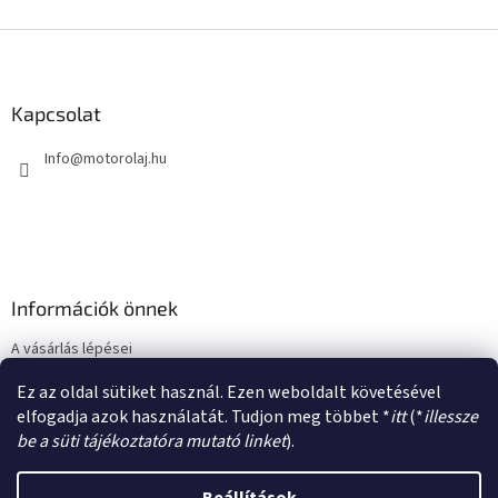
L
á
b
l
Kapcsolat
é
Info
@
motorolaj.hu
c
Információk önnek
A vásárlás lépései
Üzleti feltételek (ÁSZF)
Ez az oldal sütiket használ. Ezen weboldalt követésével
Adatkezelési tájékoztató
elfogadja azok használatát. Tudjon meg többet *
itt
(*
illessze
be a süti tájékoztatóra mutató linket
).