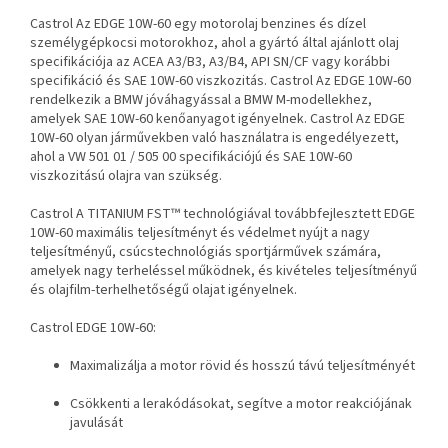
Castrol Az EDGE 10W-60 egy motorolaj benzines és dízel
személygépkocsi motorokhoz, ahol a gyártó által ajánlott olaj
specifikációja az ACEA A3/B3, A3/B4, API SN/CF vagy korábbi
specifikáció és SAE 10W-60 viszkozitás.
Castrol Az EDGE 10W-60
rendelkezik a BMW jóváhagyással a BMW M-modellekhez,
amelyek SAE 10W-60 kenőanyagot igényelnek. Castrol Az EDGE
10W-60 olyan járművekben való használatra is engedélyezett,
ahol a VW 501 01 / 505 00 specifikációjú és SAE 10W-60
viszkozitású olajra van szükség.
Castrol A TITANIUM FST™ technológiával továbbfejlesztett EDGE
10W-60 maximális teljesítményt és védelmet nyújt a nagy
teljesítményű, csúcstechnológiás sportjárművek számára,
amelyek nagy terheléssel működnek, és kivételes teljesítményű
és olajfilm-terhelhetőségű olajat igényelnek.
Castrol EDGE 10W-60:
Maximalizálja a motor rövid és hosszú távú teljesítményét
Csökkenti a lerakódásokat, segítve a motor reakciójának
javulását