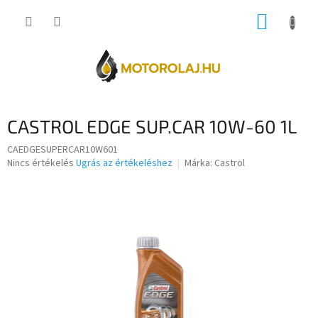
Ugrás
KOSÁR
a
fő
tartalomhoz
CASTROL EDGE SUP.CAR 10W-60 1L
CAEDGESUPERCAR10W601
A
Nincs értékelés
Ugrás az értékeléshez
Márka:
Castrol
termék
átlagos
értékelése
5-
ből
0,0
csillag.