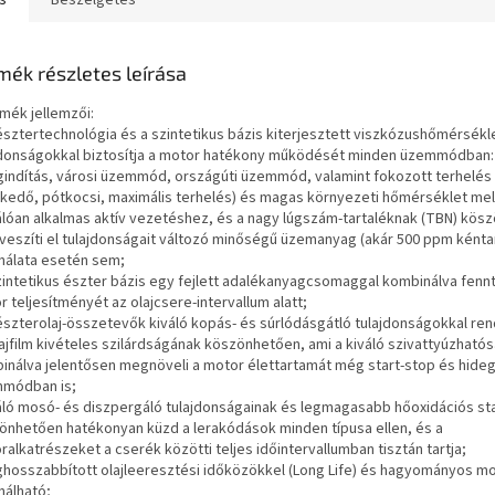
s
Beszélgetés
mék részletes leírása
rmék jellemzői:
 észtertechnológia és a szintetikus bázis kiterjesztett viszkózushőmérsékle
jdonságokkal biztosítja a motor hatékony működését minden üzemmódban:
gindítás, városi üzemmód, országúti üzemmód, valamint fokozott terhelés 
kedő, pótkocsi, maximális terhelés) és magas környezeti hőmérséklet mell
válóan alkalmas aktív vezetéshez, és a nagy lúgszám-tartaléknak (TBN) kö
veszíti el tulajdonságait változó minőségű üzemanyag (akár 500 ppm ként
nálata esetén sem;
szintetikus észter bázis egy fejlett adalékanyagcsomaggal kombinálva fennt
 teljesítményét az olajcsere-intervallum alatt;
 észterolaj-összetevők kiváló kopás- és súrlódásgátló tulajdonságokkal re
lajfilm kivételes szilárdságának köszönhetően, ami a kiváló szivattyúzható
inálva jelentősen megnöveli a motor élettartamát még start-stop és hideg
módban is;
váló mosó- és diszpergáló tulajdonságainak és legmagasabb hőoxidációs sta
önhetően hatékonyan küzd a lerakódások minden típusa ellen, és a
alkatrészeket a cserék közötti teljes időintervallumban tisztán tartja;
ghosszabbított olajleeresztési időközökkel (Long Life) és hagyományos m
nálható;