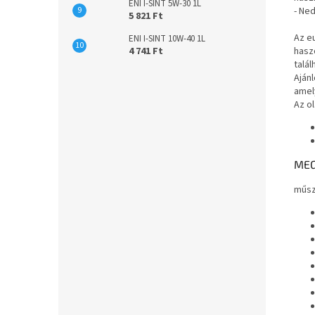
ENI I-SINT 5W-30 1L
- Ne
5 821 Ft
Az e
ENI I-SINT 10W-40 1L
4 741 Ft
hasz
talá
Ajánl
amel
Az o
MEG
műsz