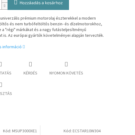
Hozzáadás a kosárhoz
 univerzális prémium motorolaj észterekkel a modern
öltős és nem turbófeltöltős benzin- és dízelmotorokhoz,
 a "régi" márkákat és a nagy futásteljesítményű
 is.
Az európai gyártók követelményei alapján tervezték.
s információ
TATÁS
KÉRDÉS
NYOMON KÖVETÉS
SZTÁS
Kód:
MSUP3000XE1
Kód:
ECSTAR10W304