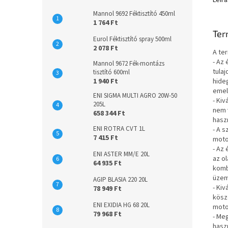
Leírá
Mannol 9692 Féktisztító 450ml
1 764 Ft
Ter
Eurol Féktisztító spray 500ml
2 078 Ft
A te
- Az
Mannol 9672 Fék-montázs
tula
tisztító 600ml
1 940 Ft
hide
emel
ENI SIGMA MULTI AGRO 20W-50
- Ki
205L
nem 
658 344 Ft
hasz
ENI ROTRA CVT 1L
- A 
7 415 Ft
motor
- Az
ENI ASTER MM/E 20L
az o
64 935 Ft
komb
üzem
AGIP BLASIA 220 20L
- Ki
78 949 Ft
kösz
ENI EXIDIA HG 68 20L
motor
79 968 Ft
- Me
hasz