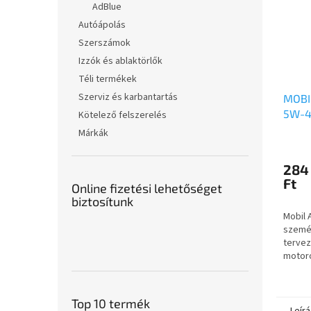
AdBlue
Autóápolás
Szerszámok
Izzók és ablaktörlők
Téli termékek
Szerviz és karbantartás
MOBI
5W-4
Kötelező felszerelés
Márkák
284
Ft
Online fizetési lehetőséget
biztosítunk
Mobil 
szemé
tervez
motoro
Super 
kenőa
szinte
Top 10 termék