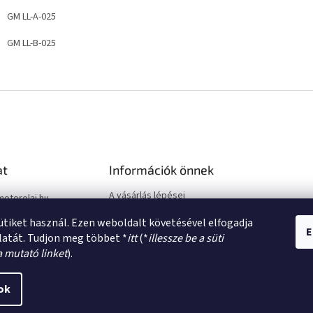
GM LL-A-025
GM LL-B-025
at
Információk önnek
A vásárlás lépései
motorolaj.hu
Üzleti feltételek (ÁSZF)
sütiket használ. Ezen weboldalt követésével elfogadja
Adatkezelési tájékoztató
E
latát. Tudjon meg többet *
itt
(*
illessze be a süti
a mutató linket
).
ok