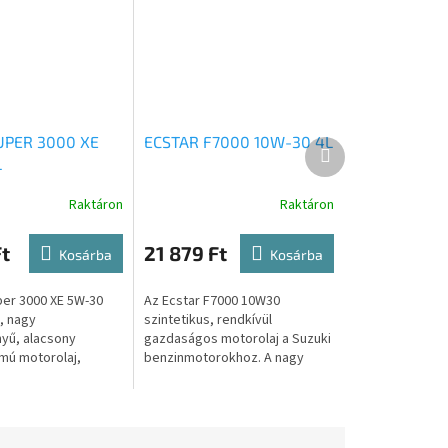
UPER 3000 XE
ECSTAR F7000 10W-30 4L
Következő
L
termék
Raktáron
Raktáron
t
21 879 Ft
Kosárba
Kosárba
per 3000 XE 5W-30
Az Ecstar F7000 10W30
, nagy
szintetikus, rendkívül
nyű, alacsony
gazdaságos motorolaj a Suzuki
mú motorolaj,
benzinmotorokhoz. A nagy
y terveztek, hogy
teljesítményű szintetikus
bbítsa a
alapolaj-adalékanyagok
k...
keveréke lehetővé teszi,...