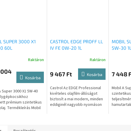
L SUPER 3000 X1
CASTROL EDGE PROFF LL
MOBIL S
0 60L
IV FE 0W-20 1L
5W-30 1
Raktáron
Raktáron
 004
9 467 Ft
7 448 F
Kosárba
Kosárba
Castrol Az EDGE Professional
Mobil A Su
A Super 3000 X1 5W-40
kivételes olajfilm-állóságot
szintetikus
lygépkocsikhoz
biztosít a mai modern, minden
teljesítmé
ett prémium szintetikus
eddiginél nagyobb nyomáson
hamutartal
laj. Termékleírás Mobil
működő motorok számára.
amelyet úg
3000 sorozatú
Castrol Az EDGE a legerősebb
meghossza
nyagok prémium
és...
gépjárműve
tikus motorolajok,...