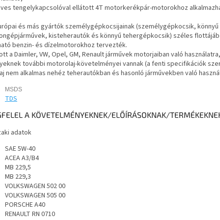
dves tengelykapcsolóval ellátott 4T motorkerékpár-motorokhoz alkalmazh
urópai és más gyártók személygépkocsijainak (személygépkocsik, könnyű
ongépjárművek, kisteherautók és könnyű tehergépkocsik) széles flottájá
lható benzin- és dízelmotorokhoz tervezték.
ott a Daimler, VW, Opel, GM, Renault járművek motorjaiban való használatra
yeknek további motorolaj-követelményei vannak (a fenti specifikációk szeri
laj nem alkalmas nehéz teherautókban és hasonló járművekben való használ
MSDS
TDS
FELEL A KÖVETELMÉNYEKNEK/ELŐÍRÁSOKNAK/TERMÉKEKNEK
aki adatok
SAE 5W-40
ACEA A3/B4
MB 229,5
MB 229,3
VOLKSWAGEN 502 00
VOLKSWAGEN 505 00
PORSCHE A40
RENAULT RN 0710