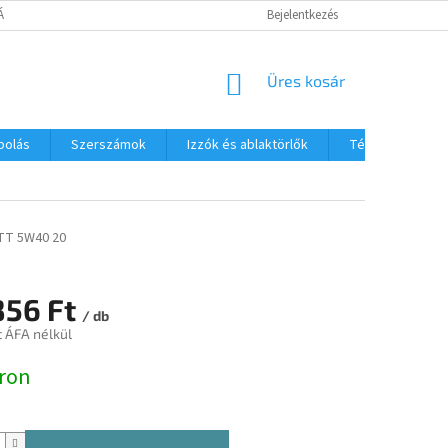
TÁJÉKOZTATÓ
Bejelentkezés
KOSÁR
Üres kosár
polás
Szerszámok
Izzók és ablaktörlők
Téli termékek
TT 5W40 20
856 Ft
/ db
t ÁFA nélkül
:
ron