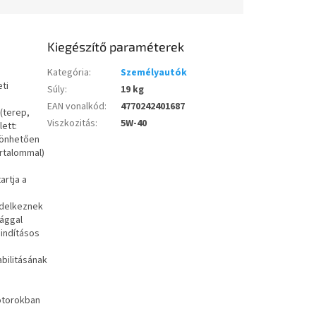
Kiegészítő paraméterek
Kategória
:
Személyautók
ti
Súly
:
19 kg
EAN vonalkód
:
4770242401687
(terep,
Viszkozitás
:
5W-40
ett:
szönhetően
artalommal)
artja a
ndelkeznek
sággal
indításos
bilitásának
otorokban