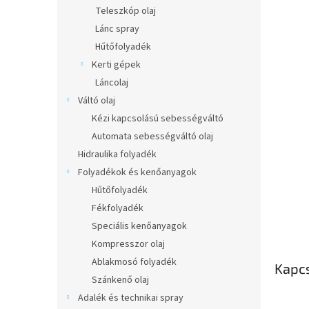
l
Teleszkóp olaj
Lánc spray
Hűtőfolyadék
Kerti gépek
Láncolaj
Váltó olaj
Kézi kapcsolású sebességváltó
Automata sebességváltó olaj
Hidraulika folyadék
Folyadékok és kenőanyagok
Hűtőfolyadék
Fékfolyadék
Speciális kenőanyagok
Kompresszor olaj
Ablakmosó folyadék
Kapc
Szánkenő olaj
Adalék és technikai spray