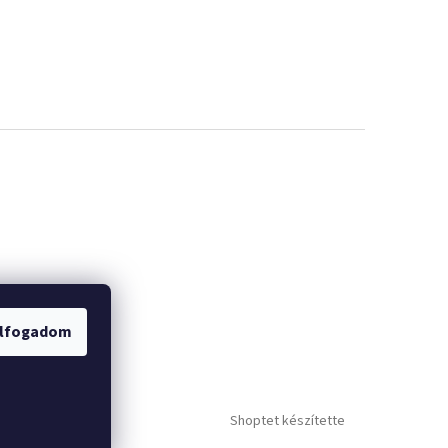
lfogadom
Shoptet készítette