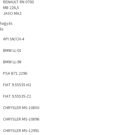
RENAULT RN 0700
MB 226,5
JASO MA2
hagyás
ás
API SN/CH-4
BMW LL-01
BMW LL-98
PSA B71 2296
FIAT 9.55535-H2
FIAT 9.55535-Z2
CHRYSLER MS-10850
CHRYSLER MS-10896
CHRYSLER MS-12991