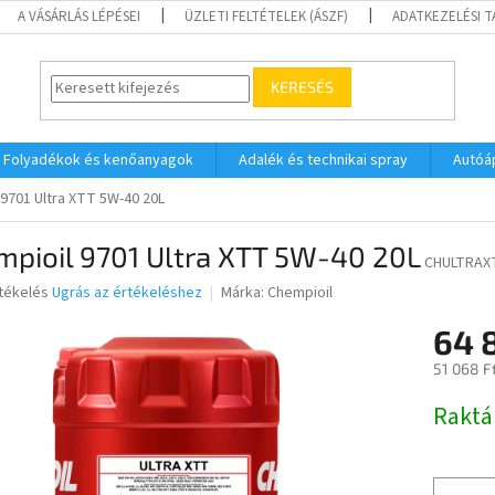
A VÁSÁRLÁS LÉPÉSEI
ÜZLETI FELTÉTELEK (ÁSZF)
ADATKEZELÉSI 
KERESÉS
Folyadékok és kenőanyagok
Adalék és technikai spray
Autóá
 9701 Ultra XTT 5W-40 20L
mpioil 9701 Ultra XTT 5W-40 20L
CHULTRAX
rtékelés
Ugrás az értékeléshez
Márka:
Chempioil
64 
ése
51 068 F
Egységár
Raktá