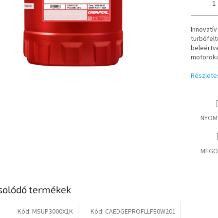
Innovatív
turbófelt
beleértve
motorokat
Részlete
NYOM
MEGO
solódó termékek
Kód:
MSUP3000X1K
Kód:
CAEDGEPROFLLFE0W201