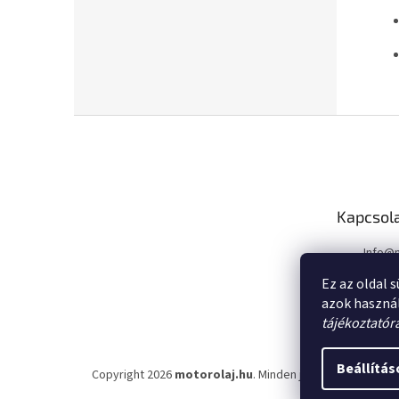
L
á
b
l
é
Kapcsol
c
Info
@
Ez az oldal 
azok haszná
tájékoztatór
Beállítás
Copyright 2026
motorolaj.hu
. Minden jog fenntartva.