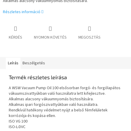
Alkalmas alacsony vákuumnyomás biztosítására.
Részletes információ
KÉRDÉS
NYOMON KÖVETÉS
MEGOSZTÁS
Leírás
Beszélgetés
Termék részletes leírása
A WSW Vacuum Pump Oil 100 elsősorban forgó- és forgólapátos
vákuumszivattyúkban való használatra lett kifejlesztve.
Alkalmas alacsony vákuumnyomás biztosítására.
Alkalmas ipari forgószivattyúkban való használatra.
Rendkívül hatékony védelmet nyújt a belső fémfelületek
korróziója és kopása ellen.
ISO VG 100
ISO-L-DVC