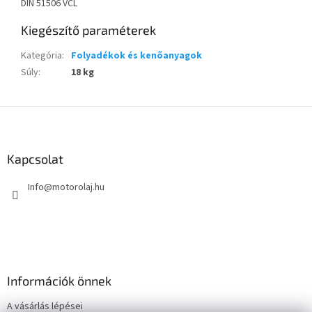
DIN 51506 VCL
Kiegészítő paraméterek
Kategória
:
Folyadékok és kenőanyagok
Súly
:
18 kg
L
á
b
l
Kapcsolat
é
Info
@
motorolaj.hu
c
Információk önnek
A vásárlás lépései