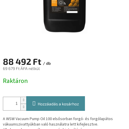
88 492 Ft
/ db
69 679 Ft ÁFA nélkül
Egységár:
Raktáron
Hozzáadás a kosárhoz
A WSW Vacuum Pump Oil 100 elsősorban forgó- és forgólapátos
vákuumszivattyúkban való használatra lett kifejlesztve.