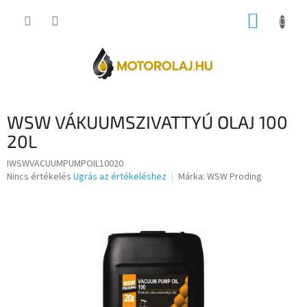
Ugrás
KOSÁR
a
fő
tartalomhoz
WSW VÁKUUMSZIVATTYÚ OLAJ 100
20L
IWSWVACUUMPUMPOIL10020
A
Nincs értékelés
Ugrás az értékeléshez
Márka:
WSW Proding
termék
átlagos
értékelése
5-
ből
0,0
csillag.