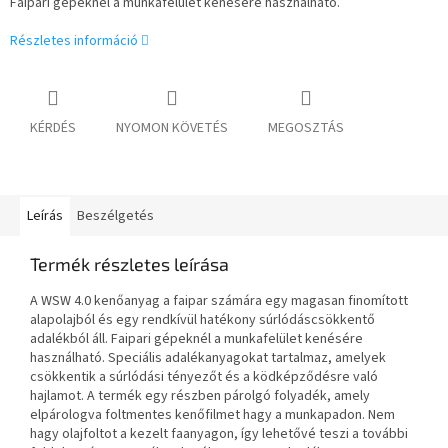
Faipari gépeknél a munkafelület kenésére használható.
Részletes információ
KÉRDÉS
NYOMON KÖVETÉS
MEGOSZTÁS
Leírás
Beszélgetés
Termék részletes leírása
A WSW 4.0 kenőanyag a faipar számára egy magasan finomított
alapolajból és egy rendkívül hatékony súrlódáscsökkentő
adalékból áll. Faipari gépeknél a munkafelület kenésére
használható. Speciális adalékanyagokat tartalmaz, amelyek
csökkentik a súrlódási tényezőt és a ködképződésre való
hajlamot. A termék egy részben párolgó folyadék, amely
elpárologva foltmentes kenőfilmet hagy a munkapadon. Nem
hagy olajfoltot a kezelt faanyagon, így lehetővé teszi a további