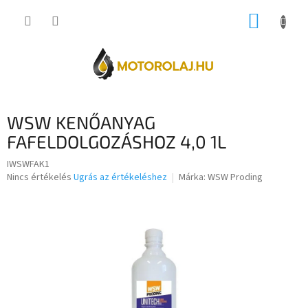
Ugrás
KOSÁR
a
fő
tartalomhoz
WSW KENŐANYAG
FAFELDOLGOZÁSHOZ 4,0 1L
IWSWFAK1
A
Nincs értékelés
Ugrás az értékeléshez
Márka:
WSW Proding
termék
átlagos
értékelése
5-
ből
0,0
csillag.