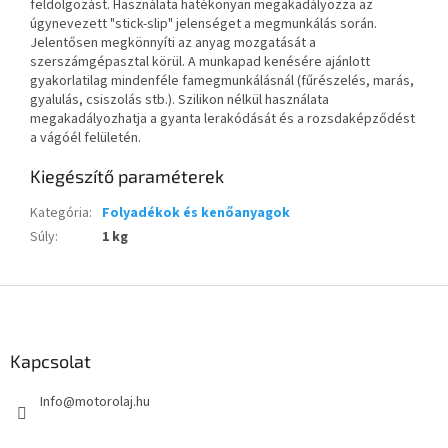
feldolgozást. Használata hatékonyan megakadályozza az
úgynevezett "stick-slip" jelenséget a megmunkálás során.
Jelentősen megkönnyíti az anyag mozgatását a
szerszámgépasztal körül. A munkapad kenésére ajánlott
gyakorlatilag mindenféle famegmunkálásnál (fűrészelés, marás,
gyalulás, csiszolás stb.). Szilikon nélkül használata
megakadályozhatja a gyanta lerakódását és a rozsdaképződést
a vágóél felületén.
Kiegészítő paraméterek
Kategória
:
Folyadékok és kenőanyagok
Súly
:
1 kg
L
á
b
l
Kapcsolat
é
Info
@
motorolaj.hu
c