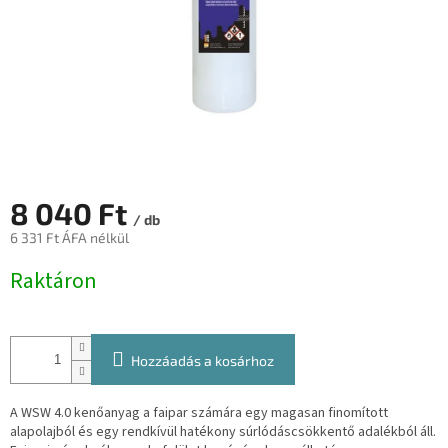
8 040 Ft
/ db
6 331 Ft ÁFA nélkül
Egységár:
Raktáron
Hozzáadás a kosárhoz
A WSW 4.0 kenőanyag a faipar számára egy magasan finomított
alapolajból és egy rendkívül hatékony súrlódáscsökkentő adalékból áll.