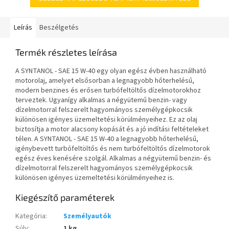
Leírás
Beszélgetés
Termék részletes leírása
A SYNTANOL - SAE 15 W-40 egy olyan egész évben használható
motorolaj, amelyet elsősorban a legnagyobb hőterhelésű,
modern benzines és erősen turbófeltöltős dízelmotorokhoz
terveztek. Ugyanígy alkalmas a négyütemű benzin- vagy
dízelmotorral felszerelt hagyományos személygépkocsik
különösen igényes üzemeltetési körülményeihez. Ez az olaj
biztosítja a motor alacsony kopását és a jó indítási feltételeket
télen. A SYNTANOL - SAE 15 W-40 a legnagyobb hőterhelésű,
igénybevett turbófeltöltős és nem turbófeltöltős dízelmotorok
egész éves kenésére szolgál. Alkalmas a négyütemű benzin- és
dízelmotorral felszerelt hagyományos személygépkocsik
különösen igényes üzemeltetési körülményeihez is.
Kiegészítő paraméterek
Kategória
:
Személyautók
Súly
:
1 kg