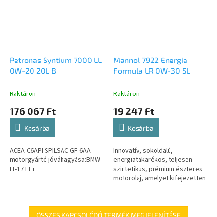
Petronas Syntium 7000 LL
Mannol 7922 Energia
0W-20 20L B
Formula LR 0W-30 5L
Raktáron
Raktáron
176 067 Ft
19 247 Ft
Kosárba
Kosárba
ACEA-C6API SPILSAC GF-6AA
Innovatív, sokoldalú,
motorgyártó jóváhagyása:BMW
energiatakarékos, teljesen
LL-17 FE+
szintetikus, prémium észteres
motorolaj, amelyet kifejezetten
a LAND ROVER és JAGUAR dízel-
és benzinmotorok számára...
ÖSSZES KAPCSOLÓDÓ TERMÉK MEGJELENÍTÉSE