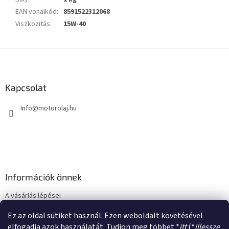
EAN vonalkód
:
8591522312068
Viszkozitás
:
15W-40
L
á
b
l
Kapcsolat
é
Info
@
motorolaj.hu
c
Információk önnek
A vásárlás lépései
Üzleti feltételek (ÁSZF)
Ez az oldal sütiket használ. Ezen weboldalt követésével
Adatkezelési tájékoztató
elfogadja azok használatát. Tudjon meg többet *
itt
(*
illessze