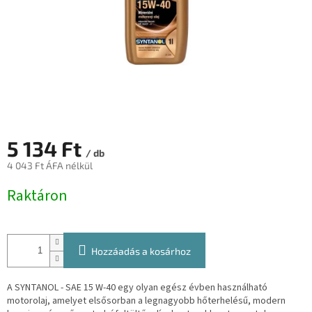
5 134 Ft
/ db
4 043 Ft ÁFA nélkül
Egységár:
Raktáron
Hozzáadás a kosárhoz
A SYNTANOL - SAE 15 W-40 egy olyan egész évben használható
motorolaj, amelyet elsősorban a legnagyobb hőterhelésű, modern