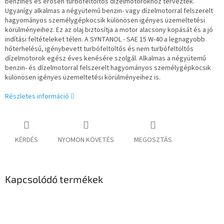
benzines és erősen turbófeltöltős dízelmotorokhoz terveztek.
Ugyanígy alkalmas a négyütemű benzin- vagy dízelmotorral felszerelt
hagyományos személygépkocsik különösen igényes üzemeltetési
körülményeihez. Ez az olaj biztosítja a motor alacsony kopását és a jó
indítási feltételeket télen. A SYNTANOL - SAE 15 W-40 a legnagyobb
hőterhelésű, igénybevett turbófeltöltős és nem turbófeltöltős
dízelmotorok egész éves kenésére szolgál. Alkalmas a négyütemű
benzin- és dízelmotorral felszerelt hagyományos személygépkocsik
különösen igényes üzemeltetési körülményeihez is.
Részletes információ
KÉRDÉS
NYOMON KÖVETÉS
MEGOSZTÁS
Kapcsolódó termékek