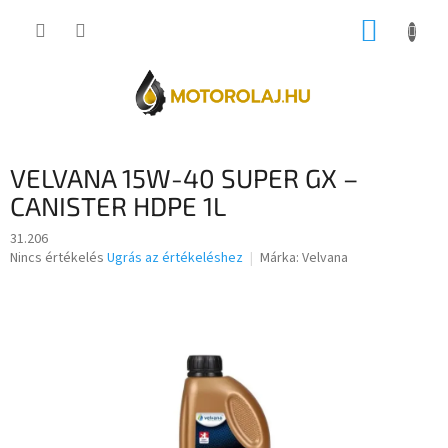
Ugrás
KOSÁR
a
fő
tartalomhoz
VELVANA 15W-40 SUPER GX –
CANISTER HDPE 1L
31.206
A
Nincs értékelés
Ugrás az értékeléshez
Márka:
Velvana
termék
átlagos
értékelése
5-
ből
0,0
csillag.