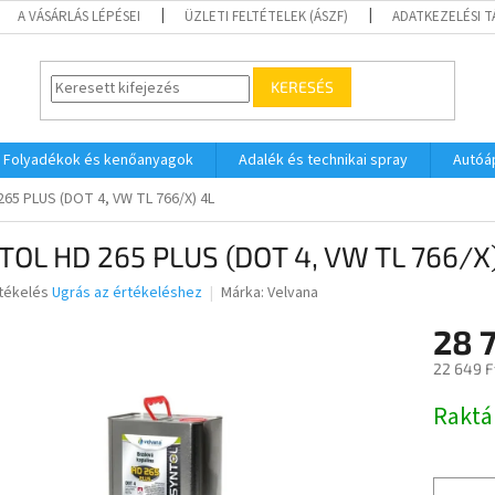
A VÁSÁRLÁS LÉPÉSEI
ÜZLETI FELTÉTELEK (ÁSZF)
ADATKEZELÉSI 
KERESÉS
Folyadékok és kenőanyagok
Adalék és technikai spray
Autóá
65 PLUS (DOT 4, VW TL 766/X) 4L
TOL HD 265 PLUS (DOT 4, VW TL 766/X
rtékelés
Ugrás az értékeléshez
Márka:
Velvana
28 
ése
22 649 F
Egységár
Raktá