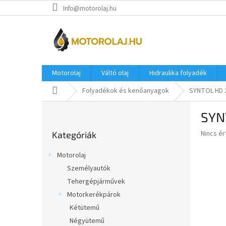
Ugrás
Info@motorolaj.hu
a
fő
tartalomhoz
Motorolaj
Váltó olaj
Hidraulika folyadék
Kezdőlap
Folyadékok és kenőanyagok
SYNTOL HD 2
O
SYN
l
Kategóriák
d
A
Nincs é
Kategóriák
átugrása
a
termék
l
átlagos
Motorolaj
s
értékel
Személyautók
5-
ó
ből
Tehergépjárművek
p
0,0
a
Motorkerékpárok
csillag.
n
Kétütemű
e
Négyütemű