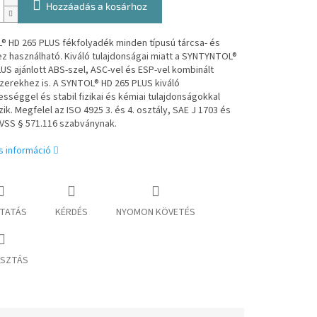
Hozzáadás a kosárhoz
® HD 265 PLUS fékfolyadék minden típusú tárcsa- és
z használható. Kiváló tulajdonságai miatt a SYNTYNTOL®
US ajánlott ABS-szel, ASC-vel és ESP-vel kombinált
zerekhez is. A SYNTOL® HD 265 PLUS kiváló
séggel és stabil fizikai és kémiai tulajdonságokkal
ik. Megfelel az ISO 4925 3. és 4. osztály, SAE J 1703 és
 VSS § 571.116 szabványnak.
s információ
TATÁS
KÉRDÉS
NYOMON KÖVETÉS
SZTÁS