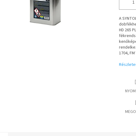
A SYNTOL
dobfékhe
HD 265 PL
fékrends
kenőképes
rendelkez
1704, FM
Részlete
NYOM
MEGO