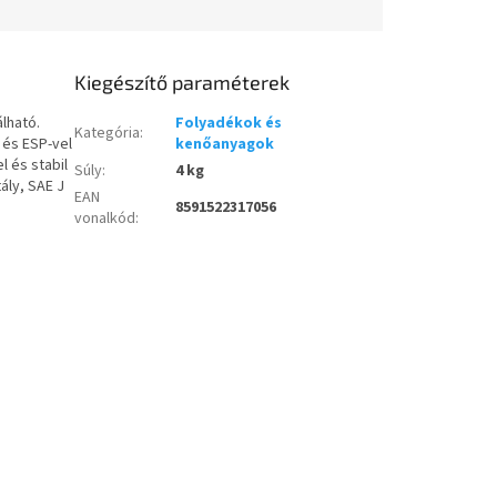
Kiegészítő paraméterek
lható.
Folyadékok és
Kategória
:
 és ESP-vel
kenőanyagok
 és stabil
Súly
:
4 kg
ály, SAE J
EAN
8591522317056
vonalkód
: