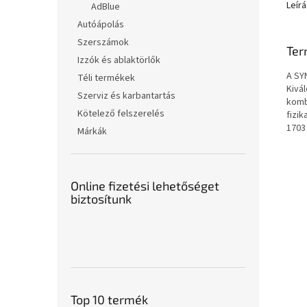
Leírá
AdBlue
Autóápolás
Szerszámok
Ter
Izzók és ablaktörlők
A SY
Téli termékek
Kivá
Szerviz és karbantartás
komb
Kötelező felszerelés
fizik
1703
Márkák
Online fizetési lehetőséget
biztosítunk
Top 10 termék