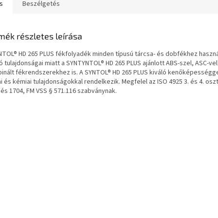
s
Beszélgetés
mék részletes leírása
NTOL® HD 265 PLUS fékfolyadék minden típusú tárcsa- és dobfékhez haszná
ló tulajdonságai miatt a SYNTYNTOL® HD 265 PLUS ajánlott ABS-szel, ASC-vel
inált fékrendszerekhez is. A SYNTOL® HD 265 PLUS kiváló kenőképességgel
ai és kémiai tulajdonságokkal rendelkezik. Megfelel az ISO 4925 3. és 4. oszt
 és 1704, FM VSS § 571.116 szabványnak.