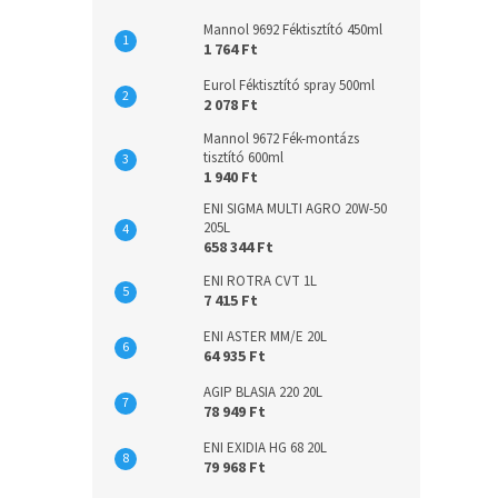
Mannol 9692 Féktisztító 450ml
1 764 Ft
Eurol Féktisztító spray 500ml
2 078 Ft
Mannol 9672 Fék-montázs
tisztító 600ml
1 940 Ft
ENI SIGMA MULTI AGRO 20W-50
205L
658 344 Ft
ENI ROTRA CVT 1L
7 415 Ft
ENI ASTER MM/E 20L
64 935 Ft
AGIP BLASIA 220 20L
78 949 Ft
ENI EXIDIA HG 68 20L
79 968 Ft