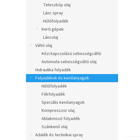
l
Teleszkóp olaj
Lánc spray
Hűtőfolyadék
Kerti gépek
Láncolaj
Váltó olaj
Kézi kapcsolású sebességváltó
Automata sebességváltó olaj
Hidraulika folyadék
Folyadékok és kenőanyagok
Hűtőfolyadék
Fékfolyadék
Speciális kenőanyagok
Kompresszor olaj
Ablakmosó folyadék
Szánkenő olaj
Adalék és technikai spray