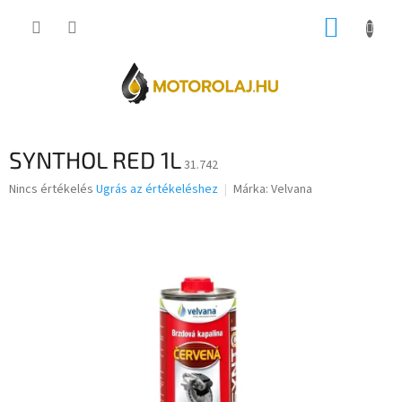
Ugrás
KOSÁR
a
fő
tartalomhoz
SYNTHOL RED 1L
31.742
A
Nincs értékelés
Ugrás az értékeléshez
Márka:
Velvana
termék
átlagos
értékelése
5-
ből
0,0
csillag.