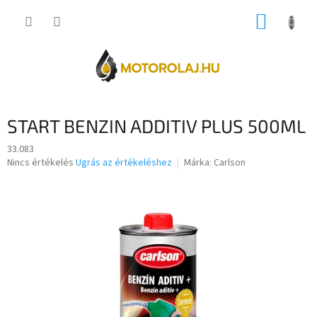
Ugrás
KOSÁR
a
fő
tartalomhoz
START BENZIN ADDITIV PLUS 500ML
33.083
A
Nincs értékelés
Ugrás az értékeléshez
Márka:
Carlson
termék
átlagos
értékelése
5-
ből
0,0
csillag.