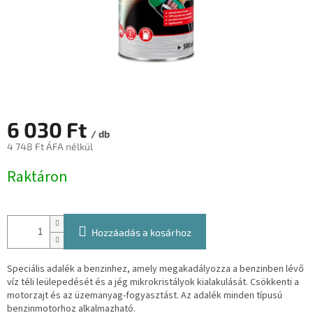
6 030 Ft
/ db
4 748 Ft ÁFA nélkül
Egységár:
Raktáron
Hozzáadás a kosárhoz
Speciális adalék a benzinhez, amely megakadályozza a benzinben lévő
víz téli leülepedését és a jég mikrokristályok kialakulását. Csökkenti a
motorzajt és az üzemanyag-fogyasztást. Az adalék minden típusú
benzinmotorhoz alkalmazható.