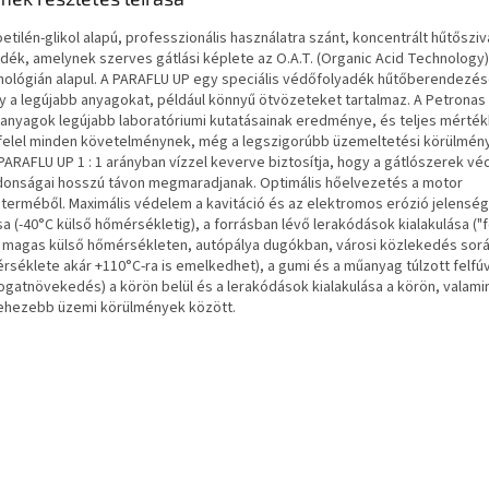
etilén-glikol alapú, professzionális használatra szánt, koncentrált hűtőszi
adék, amelynek szerves gátlási képlete az O.A.T. (Organic Acid Technology)
nológián alapul. A PARAFLU UP egy speciális védőfolyadék hűtőberendezé
y a legújabb anyagokat, például könnyű ötvözeteket tartalmaz. A Petronas
anyagok legújabb laboratóriumi kutatásainak eredménye, és teljes mérté
elel minden követelménynek, még a legszigorúbb üzemeltetési körülmén
 PARAFLU UP 1 : 1 arányban vízzel keverve biztosítja, hogy a gátlószerek vé
jdonságai hosszú távon megmaradjanak. Optimális hőelvezetés a motor
terméből. Maximális védelem a kavitáció és az elektromos erózió jelensége
a (-40°C külső hőmérsékletig), a forrásban lévő lerakódások kialakulása ("
n magas külső hőmérsékleten, autópálya dugókban, városi közlekedés sorá
rséklete akár +110°C-ra is emelkedhet), a gumi és a műanyag túlzott felf
fogatnövekedés) a körön belül és a lerakódások kialakulása a körön, valamin
ehezebb üzemi körülmények között.