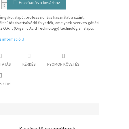
Hozzáadás a kosárhoz
n-glikol alapú, professzionális használatra szánt,
lt hűtőszivattyúvédő folyadék, amelynek szerves gátlási
z O.A.T. (Organic Acid Technology) technológián alapul.
s információ
TATÁS
KÉRDÉS
NYOMON KÖVETÉS
SZTÁS
Kiegészítő paraméterek