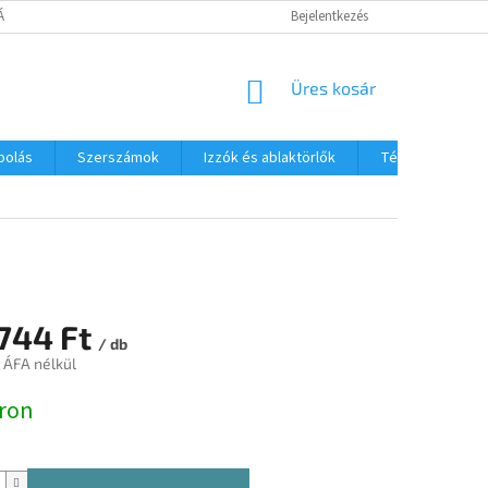
TÁJÉKOZTATÓ
Bejelentkezés
KOSÁR
Üres kosár
polás
Szerszámok
Izzók és ablaktörlők
Téli termékek
 744 Ft
/ db
t ÁFA nélkül
:
ron