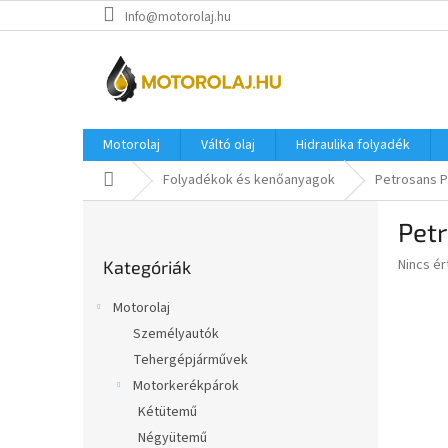
Ugrás
Info@motorolaj.hu
a
fő
tartalomhoz
Motorolaj
Váltó olaj
Hidraulika folyadék
Kezdőlap
Folyadékok és kenőanyagok
Petrosans P
O
Petr
l
Kategóriák
d
A
Nincs é
Kategóriák
átugrása
a
termék
l
átlagos
Motorolaj
s
értékel
Személyautók
5-
ó
ből
Tehergépjárművek
p
0,0
a
Motorkerékpárok
csillag.
n
Kétütemű
e
Négyütemű