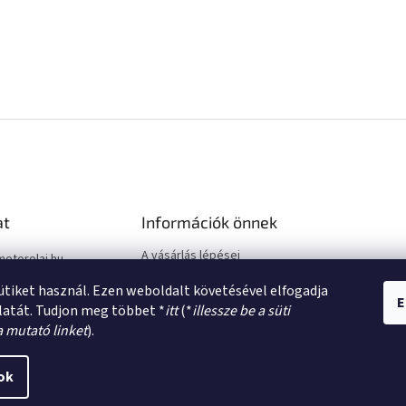
at
Információk önnek
A vásárlás lépései
motorolaj.hu
Üzleti feltételek (ÁSZF)
sütiket használ. Ezen weboldalt követésével elfogadja
Adatkezelési tájékoztató
E
latát. Tudjon meg többet *
itt
(*
illessze be a süti
a mutató linket
).
ok