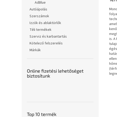
AdBlue
Mono
Autóápolás
foly
Szerszámok
tech
Izzók és ablaktörlők
amel
kenő
Téli termékek
megf
Szerviz és karbantartás
is. A
Kötelező felszerelés
tula
égés
Márkák
hatás
elle
hőmé
(tér
Online fizetési lehetőséget
legn
biztosítunk
Top 10 termék