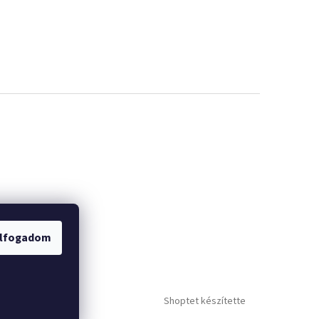
lfogadom
Shoptet készítette