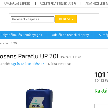
A VÁSÁRLÁS LÉPÉSEI
ÜZLETI FELTÉTELEK (ÁSZF)
ADATKEZELÉSI 
KERESÉS
Folyadékok és kenőanyagok
Adalék és technikai spray
Autóá
araflu UP 20L
osans Paraflu UP 20L
IPARAFLUUP20
rtékelés
Ugrás az értékeléshez
Márka:
Petronas
101
ése
80 113 F
Egységár
Raktá