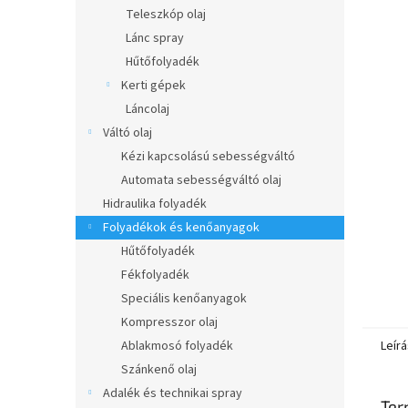
l
Teleszkóp olaj
Lánc spray
Hűtőfolyadék
Kerti gépek
Láncolaj
Váltó olaj
Kézi kapcsolású sebességváltó
Automata sebességváltó olaj
Hidraulika folyadék
Folyadékok és kenőanyagok
Hűtőfolyadék
Fékfolyadék
Speciális kenőanyagok
Kompresszor olaj
Leírá
Ablakmosó folyadék
Szánkenő olaj
Adalék és technikai spray
Ter