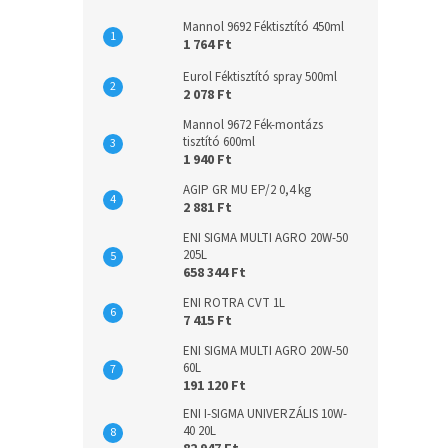
Mannol 9692 Féktisztító 450ml
1 764 Ft
Eurol Féktisztító spray 500ml
2 078 Ft
Mannol 9672 Fék-montázs
tisztító 600ml
1 940 Ft
AGIP GR MU EP/2 0,4 kg
2 881 Ft
ENI SIGMA MULTI AGRO 20W-50
205L
658 344 Ft
ENI ROTRA CVT 1L
7 415 Ft
ENI SIGMA MULTI AGRO 20W-50
60L
191 120 Ft
ENI I-SIGMA UNIVERZÁLIS 10W-
40 20L