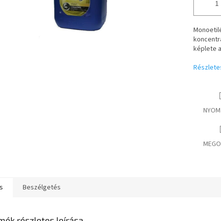
Monoetilé
koncentrá
képlete a
Részlete
NYOM
MEGO
s
Beszélgetés
mék részletes leírása