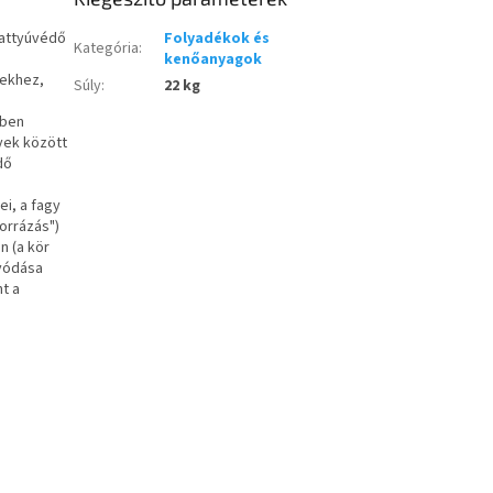
vattyúvédő
Folyadékok és
Kategória
:
kenőanyagok
sekhez,
Súly
:
22 kg
kben
yek között
dő
i, a fagy
forrázás")
n (a kör
úvódása
t a