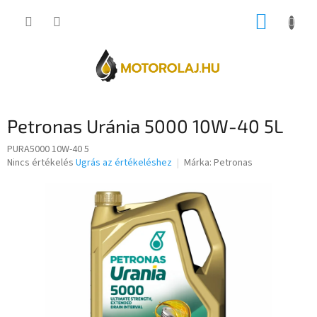
Ugrás
KOSÁR
a
fő
tartalomhoz
Petronas Uránia 5000 10W-40 5L
PURA5000 10W-40 5
A
Nincs értékelés
Ugrás az értékeléshez
Márka:
Petronas
termék
átlagos
értékelése
5-
ből
0,0
csillag.