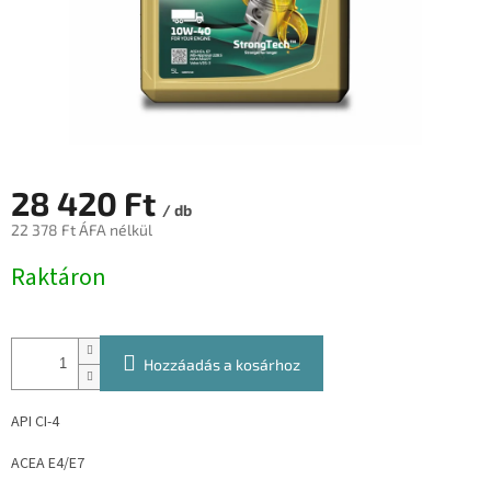
28 420 Ft
/ db
22 378 Ft ÁFA nélkül
Egységár:
Raktáron
Hozzáadás a kosárhoz
API CI-4
ACEA E4/E7