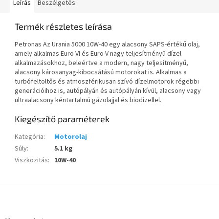
Leírás
Beszélgetés
Termék részletes leírása
Petronas Az Urania 5000 10W-40 egy alacsony SAPS-értékű olaj,
amely alkalmas Euro VI és Euro V nagy teljesítményű dízel
alkalmazásokhoz, beleértve a modern, nagy teljesítményű,
alacsony károsanyag-kibocsátású motorokat is. Alkalmas a
turbófeltöltős és atmoszférikusan szívó dízelmotorok régebbi
generációihoz is, autópályán és autópályán kívül, alacsony vagy
ultraalacsony kéntartalmú gázolajjal és biodízellel.
Kiegészítő paraméterek
Kategória
:
Motorolaj
Súly
:
5.1 kg
Viszkozitás
:
10W-40
L
á
b