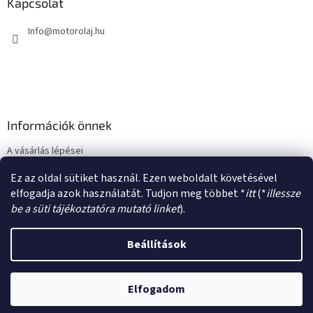
l
Kapcsolat
é
Info
@
motorolaj.hu
c
Információk önnek
A vásárlás lépései
Üzleti feltételek (ÁSZF)
Ez az oldal sütiket használ. Ezen weboldalt követésével
Adatkezelési tájékoztató
elfogadja azok használatát. Tudjon meg többet *
itt
(*
illessze
be a süti tájékoztatóra mutató linket
).
Beállítások
Shoptet készítette
Elfogadom
Copyright 2026
motorolaj.hu
. Minden jog fenntartva.