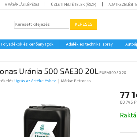
A VÁSÁRLÁS LÉPÉSEI
ÜZLETI FELTÉTELEK (ÁSZF)
ADATKEZELÉSI 
KERESÉS
Folyadékok és kenőanyagok
Adalék és technikai spray
Autóá
ronas Uránia 500 SAE30 20L
PURA500 30 20
rtékelés
Ugrás az értékeléshez
Márka:
Petronas
77 
ése
60 745 F
Egységár
Raktá