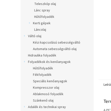
l
Teleszkóp olaj
Lánc spray
Hűtőfolyadék
Kerti gépek
Láncolaj
Váltó olaj
Kézi kapcsolású sebességváltó
Automata sebességváltó olaj
Hidraulika folyadék
Folyadékok és kenőanyagok
Hűtőfolyadék
Fékfolyadék
Speciális kenőanyagok
Leírá
Kompresszor olaj
Ablakmosó folyadék
Szánkenő olaj
Ter
Adalék és technikai spray
A PE