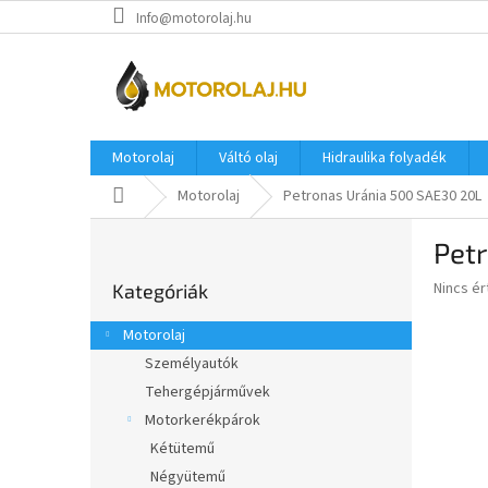
Ugrás
Info@motorolaj.hu
a
fő
tartalomhoz
Motorolaj
Váltó olaj
Hidraulika folyadék
Kezdőlap
Motorolaj
Petronas Uránia 500 SAE30 20L
O
Pet
l
Kategóriák
d
A
Nincs é
Kategóriák
átugrása
a
termék
l
átlagos
Motorolaj
s
értékel
Személyautók
5-
ó
ből
Tehergépjárművek
p
0,0
a
Motorkerékpárok
csillag.
n
Kétütemű
e
Négyütemű