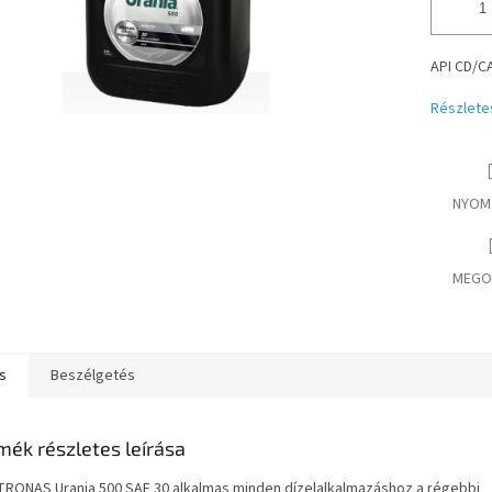
API CD/C
Részlete
NYOM
MEGO
s
Beszélgetés
mék részletes leírása
TRONAS Urania 500 SAE 30 alkalmas minden dízelalkalmazáshoz a régebbi