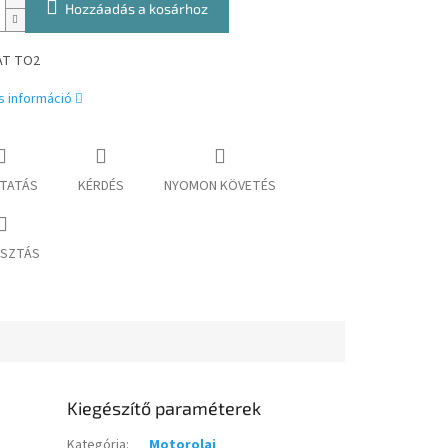
Hozzáadás a kosárhoz
AT TO2
s információ
TATÁS
KÉRDÉS
NYOMON KÖVETÉS
SZTÁS
Kiegészítő paraméterek
Kategória
:
Motorolaj