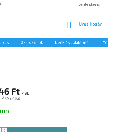
TÁJÉKOZTATÓ
Bejelentkezés
KOSÁR
Üres kosár
polás
Szerszámok
Izzók és ablaktörlők
Téli termékek
146 Ft
/ db
t ÁFA nélkül
:
ron