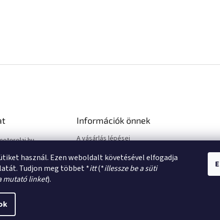
at
Információk önnek
A vásárlás lépései
motorolaj.hu
Üzleti feltételek (ÁSZF)
sütiket használ. Ezen weboldalt követésével elfogadja
Adatkezelési tájékoztató
E
latát. Tudjon meg többet *
itt
(*
illessze be a süti
a mutató linket
).
ok