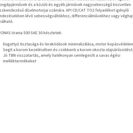
ongépjárművek és a közúti és egyéb járművek nagysebességű közvetlen
cskendezésű dízelmotorjai számára.
API CD/CAT TO2 folyadékot igénylő
ndezésekben lévő sebességváltókhoz, differenciálművekhez vagy végha
nálható.
ONAS Urania 500 SAE 30 készletek:
Dugattyú tisztasága és lerakódások minimalizálása, motor kopásvédele
Segít a korom kezelésében és csökkenti a korom okozta olajsűrűsödést
Jó TBN visszatartás, amely hatékonyan semlegesíti a savas égési
melléktermékeket