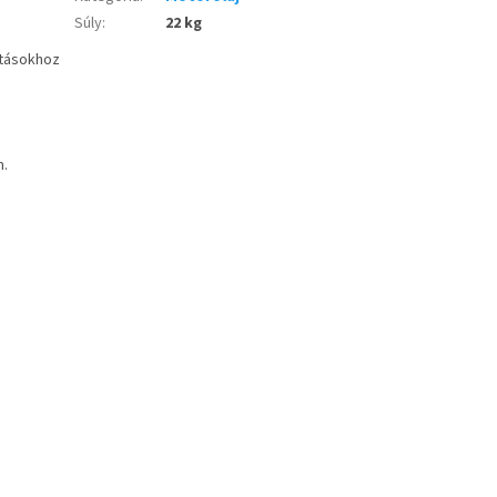
Súly
:
22 kg
jtásokhoz
m.
.