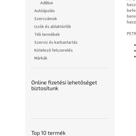
AdBlue
hasz
befe
Autóápolás
bere
Szerszámok
hasz
Izzók és ablaktörlők
PETR
Téli termékek
Szerviz és karbantartás
Kötelező felszerelés
Márkák
Online fizetési lehetőséget
biztosítunk
Top 10 termék