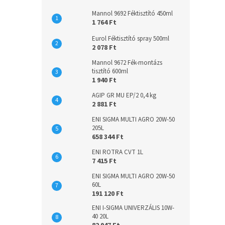
Mannol 9692 Féktisztító 450ml
1 764 Ft
Eurol Féktisztító spray 500ml
2 078 Ft
Mannol 9672 Fék-montázs
tisztító 600ml
1 940 Ft
AGIP GR MU EP/2 0,4 kg
2 881 Ft
ENI SIGMA MULTI AGRO 20W-50
205L
658 344 Ft
ENI ROTRA CVT 1L
7 415 Ft
ENI SIGMA MULTI AGRO 20W-50
60L
191 120 Ft
ENI I-SIGMA UNIVERZÁLIS 10W-
40 20L