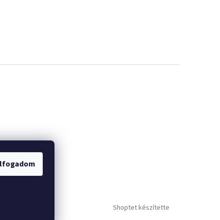
lfogadom
Shoptet készítette