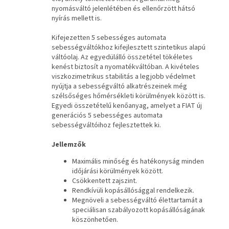
nyomásváltó jelenlétében és ellenőrzött hátsó
nyírás mellett is.
Kifejezetten 5 sebességes automata
sebességváltókhoz kifejlesztett szintetikus alapú
váltóolaj. Az egyedülálló összetétel tökéletes
kenést biztosít a nyomatékváltóban. A kivételes
viszkozimetrikus stabilitás a legjobb védelmet
nyújtja a sebességváltó alkatrészeinek még
szélsőséges hőmérsékleti körülmények között is.
Egyedi összetételű kenőanyag, amelyet a FIAT új
generációs 5 sebességes automata
sebességváltóihoz fejlesztettek ki.
Jellemzők
Maximális minőség és hatékonyság minden
időjárási körülmények között.
Csökkentett zajszint.
Rendkívüli kopásállósággal rendelkezik.
Megnöveli a sebességváltó élettartamát a
speciálisan szabályozott kopásállóságának
köszönhetően.