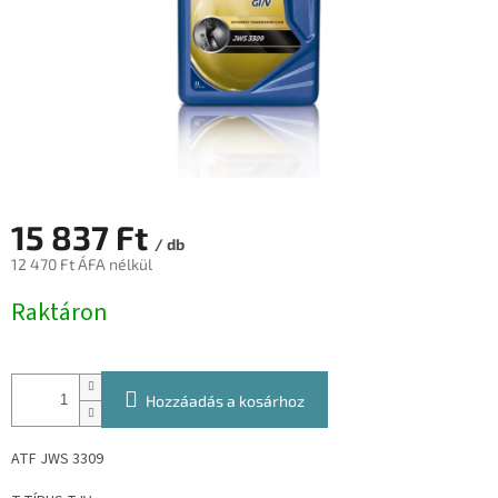
15 837 Ft
/ db
12 470 Ft ÁFA nélkül
Egységár:
Raktáron
Hozzáadás a kosárhoz
ATF JWS 3309