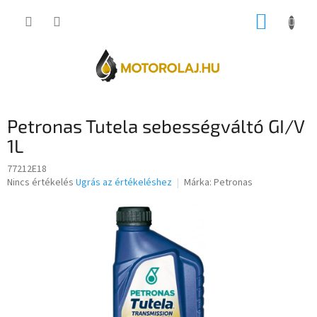
Ugrás
KOSÁR
a
fő
tartalomhoz
Petronas Tutela sebességváltó GI/V
1L
77212E18
A
Nincs értékelés
Ugrás az értékeléshez
Márka:
Petronas
termék
átlagos
értékelése
5-
ből
0,0
csillag.