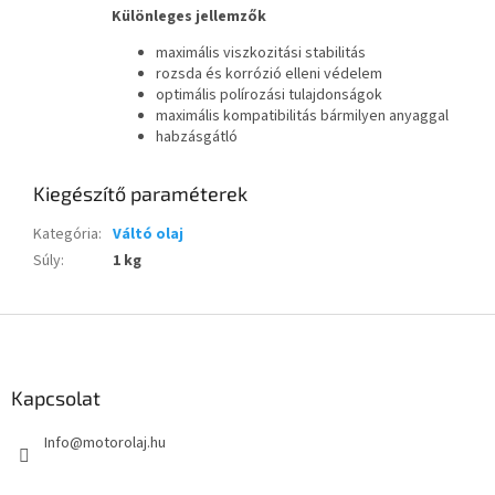
Különleges jellemzők
maximális viszkozitási stabilitás
rozsda és korrózió elleni védelem
optimális polírozási tulajdonságok
maximális kompatibilitás bármilyen anyaggal
habzásgátló
Kiegészítő paraméterek
Kategória
:
Váltó olaj
Súly
:
1 kg
L
á
b
l
Kapcsolat
é
Info
@
motorolaj.hu
c