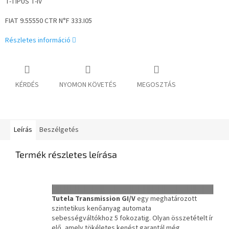
T-TÍPUS T-IV
FIAT 9.55550 CTR N°F 333.I05
Részletes információ
KÉRDÉS
NYOMON KÖVETÉS
MEGOSZTÁS
Leírás
Beszélgetés
Termék részletes leírása
Tutela Transmission GI/V
egy meghatározott
szintetikus kenőanyag automata
sebességváltókhoz 5 fokozatig. Olyan összetételt ír
elő, amely tökéletes kenést garantál még