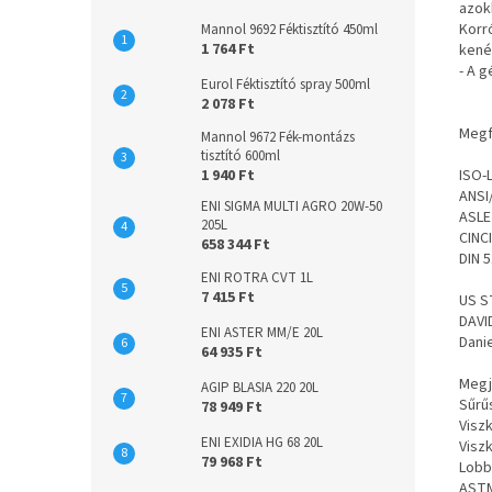
azokb
Korr
Mannol 9692 Féktisztító 450ml
1 764 Ft
kené
- A 
Eurol Féktisztító spray 500ml
2 078 Ft
Megf
Mannol 9672 Fék-montázs
tisztító 600ml
ISO-
1 940 Ft
ANSI
ENI SIGMA MULTI AGRO 20W-50
ASLE
205L
CINCI
658 344 Ft
DIN 
ENI ROTRA CVT 1L
7 415 Ft
US S
DAVI
ENI ASTER MM/E 20L
Danie
64 935 Ft
Megj
AGIP BLASIA 220 20L
Sűrű
78 949 Ft
Visz
ENI EXIDIA HG 68 20L
Viszk
79 968 Ft
Lobb
ASTM