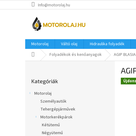
Ugrás
Info@motorolaj.hu
a
fő
tartalomhoz
Motorolaj
Váltó olaj
Hidraulika folyadék
Kezdőlap
Folyadékok és kenőanyagok
AGIP BLASIA
O
AGI
l
Kategóriák
d
Kategóriák
átugrása
Újdon
a
l
Motorolaj
s
Személyautók
ó
Tehergépjárművek
p
a
Motorkerékpárok
n
Kétütemű
e
Négyütemű