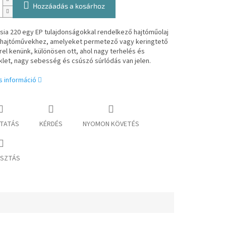
Hozzáadás a kosárhoz
asia 220 egy EP tulajdonságokkal rendelkező hajtóműolaj
ri hajtóművekhez, amelyeket permetező vagy keringtető
el kenünk, különösen ott, ahol nagy terhelés és
let, nagy sebesség és csúszó súrlódás van jelen.
s információ
TATÁS
KÉRDÉS
NYOMON KÖVETÉS
SZTÁS