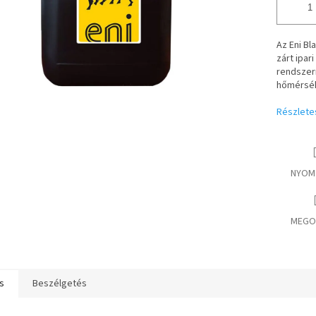
Az Eni Bl
zárt ipa
rendszerr
hőmérsék
Részlete
NYOM
MEGO
s
Beszélgetés