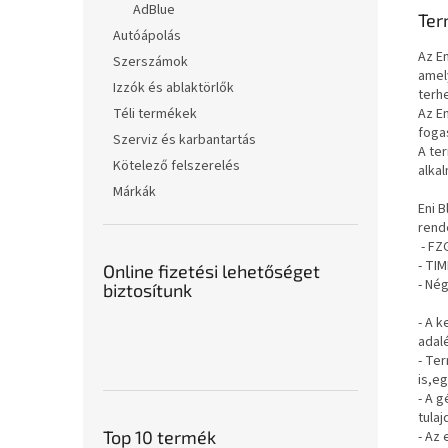
AdBlue
Ter
Autóápolás
Az E
Szerszámok
amel
Izzók és ablaktörlők
terh
Az E
Téli termékek
foga
Szerviz és karbantartás
A te
Kötelező felszerelés
alka
Márkák
Eni 
rend
- FZ
- TIM
Online fizetési lehetőséget
- Né
biztosítunk
- A 
adal
- Te
is,e
- A 
tula
Top 10 termék
- Az 