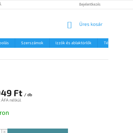
TÁJÉKOZTATÓ
Bejelentkezés
KOSÁR
Üres kosár
polás
Szerszámok
Izzók és ablaktörlők
Téli termékek
949 Ft
/ db
t ÁFA nélkül
:
ron