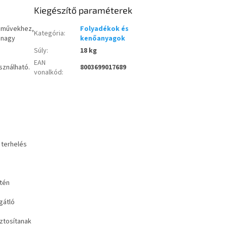
Kiegészítő paraméterek
jtóművekhez,
Folyadékok és
Kategória
:
 nagy
kenőanyagok
Súly
:
18 kg
EAN
sználható.
8003699017689
vonalkód
:
 terhelés
etén
gátló
iztosítanak