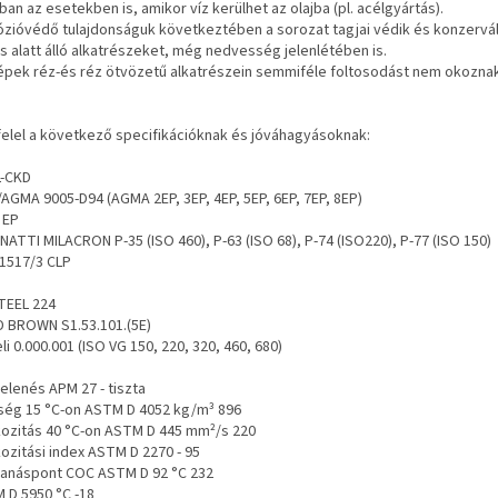
an az esetekben is, amikor víz kerülhet az olajba (pl. acélgyártás).
ózióvédő tulajdonságuk következtében a sorozat tagjai védik és konzervál
s alatt álló alkatrészeket, még nedvesség jelenlétében is.
gépek réz-és réz ötvözetű alkatrészein semmiféle foltosodást nem okoznak
elel a következő specifikációknak és jóváhagyásoknak:
L-CKD
/AGMA 9005-D94 (AGMA 2EP, 3EP, 4EP, 5EP, 6EP, 7EP, 8EP)
 EP
NATTI MILACRON P-35 (ISO 460), P-63 (ISO 68), P-74 (ISO220), P-77 (ISO 150)
51517/3 CLP
TEEL 224
D BROWN S1.53.101.(5E)
li 0.000.001 (ISO VG 150, 220, 320, 460, 680)
elenés APM 27 - tiszta
ség 15 °C-on ASTM D 4052 kg/m³ 896
kozitás 40 °C-on ASTM D 445 mm²/s 220
ozitási index ASTM D 2270 - 95
anáspont COC ASTM D 92 °C 232
 D 5950 °C -18