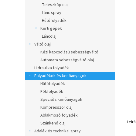
l
Teleszkóp olaj
Lánc spray
Hűtőfolyadék
Kerti gépek
Láncolaj
Váltó olaj
Kézi kapcsolású sebességváltó
Automata sebességváltó olaj
Hidraulika folyadék
Folyadékok és kenőanyagok
Hűtőfolyadék
Fékfolyadék
Speciális kenőanyagok
Kompresszor olaj
Ablakmosó folyadék
Leírá
Szánkenő olaj
Adalék és technikai spray