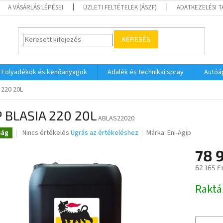
A VÁSÁRLÁS LÉPÉSEI
ÜZLETI FELTÉTELEK (ÁSZF)
ADATKEZELÉSI 
KERESÉS
Folyadékok és kenőanyagok
Adalék és technikai spray
Autóá
 220 20L
P BLASIA 220 20L
ABLAS22020
A
Nincs értékelés
Ugrás az értékeléshez
Márka:
Eni-Agip
ság
termék
átlagos
78 
értékelése
62 165 F
5-
ből
Egységár
Raktá
0,0
csillag.