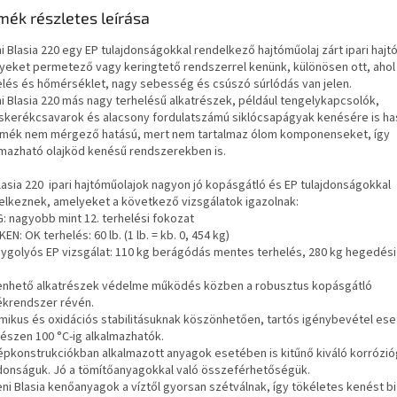
mék részletes leírása
ni Blasia 220 egy EP tulajdonságokkal rendelkező hajtóműolaj zárt ipari ha
yeket permetező vagy keringtető rendszerrel kenünk, különösen ott, ahol
elés és hőmérséklet, nagy sebesség és csúszó súrlódás van jelen.
ni Blasia 220 más nagy terhelésű alkatrészek, például tengelykapcsolók,
skerékcsavarok és alacsony fordulatszámú siklócsapágyak kenésére is ha
rmék nem mérgező hatású, mert nem tartalmaz ólom komponenseket, így
lmazható olajköd kenésű rendszerekben is.
Blasia 220 ipari hajtóműolajok nagyon jó kopásgátló és EP tulajdonságokkal
elkeznek, amelyeket a következő vizsgálatok igazolnak:
G: nagyobb mint 12. terhelési fokozat
KEN: OK terhelés: 60 lb. (1 lb. = kb. 0, 454 kg)
gygolyós EP vizsgálat: 110 kg berágódás mentes terhelés, 280 kg hegedési
kenhető alkatrészek védelme működés közben a robusztus kopásgátló
ékrendszer révén.
rmikus és oxidációs stabilitásuknak köszönhetően, tartós igénybevétel es
gészen 100 °C-ig alkalmazhatók.
gépkonstrukciókban alkalmazott anyagok esetében is kitűnő kiváló korrózió
jdonságuk. Jó a tömítőanyagokkal való összeférhetőségük.
eni Blasia kenőanyagok a víztől gyorsan szétválnak, így tökéletes kenést b