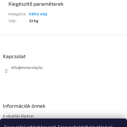
Kiegészítő paraméterek
Kategória
:
Váltó olaj
Súly
:
22 kg
L
á
b
l
Kapcsolat
é
Info
@
motorolaj.hu
c
Információk önnek
A vásárlás lépései
Üzleti feltételek (ÁSZF)