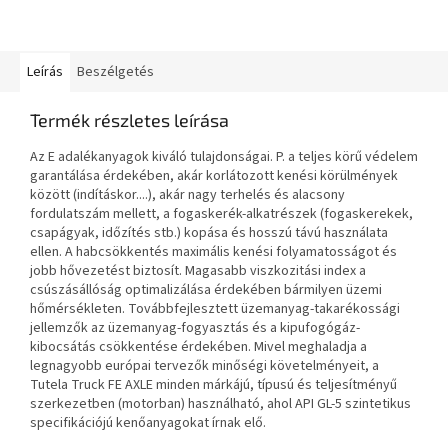
Leírás
Beszélgetés
Termék részletes leírása
Az E adalékanyagok kiváló tulajdonságai. P. a teljes körű védelem
garantálása érdekében, akár korlátozott kenési körülmények
között (indításkor....), akár nagy terhelés és alacsony
fordulatszám mellett, a fogaskerék-alkatrészek (fogaskerekek,
csapágyak, időzítés stb.) kopása és hosszú távú használata
ellen. A habcsökkentés maximális kenési folyamatosságot és
jobb hővezetést biztosít. Magasabb viszkozitási index a
csúszásállóság optimalizálása érdekében bármilyen üzemi
hőmérsékleten. Továbbfejlesztett üzemanyag-takarékossági
jellemzők az üzemanyag-fogyasztás és a kipufogógáz-
kibocsátás csökkentése érdekében. Mivel meghaladja a
legnagyobb európai tervezők minőségi követelményeit, a
Tutela Truck FE AXLE minden márkájú, típusú és teljesítményű
szerkezetben (motorban) használható, ahol API GL-5 szintetikus
specifikációjú kenőanyagokat írnak elő.