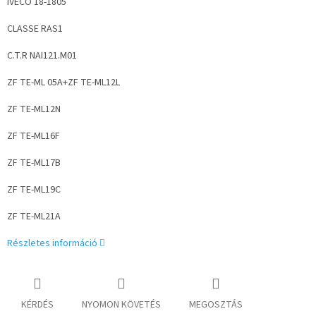
IVECO 18-1805
CLASSE RAS1
C.T.R NAI121.M01
ZF TE-ML 05A+ZF TE-ML12L
ZF TE-ML12N
ZF TE-ML16F
ZF TE-ML17B
ZF TE-ML19C
ZF TE-ML21A
Részletes információ
KÉRDÉS
NYOMON KÖVETÉS
MEGOSZTÁS