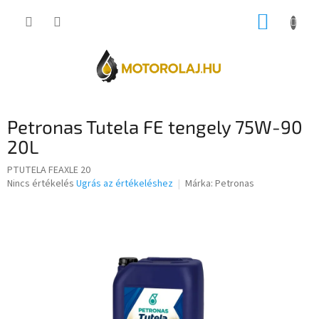
Ugrás
KOSÁR
a
fő
tartalomhoz
Petronas Tutela FE tengely 75W-90
20L
PTUTELA FEAXLE 20
A
Nincs értékelés
Ugrás az értékeléshez
Márka:
Petronas
termék
átlagos
értékelése
5-
ből
0,0
csillag.