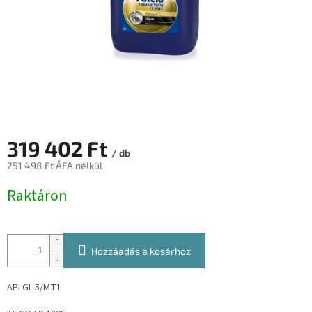
319 402 Ft
/ db
251 498 Ft ÁFA nélkül
Egységár:
Raktáron
Hozzáadás a kosárhoz
API GL-5/MT1