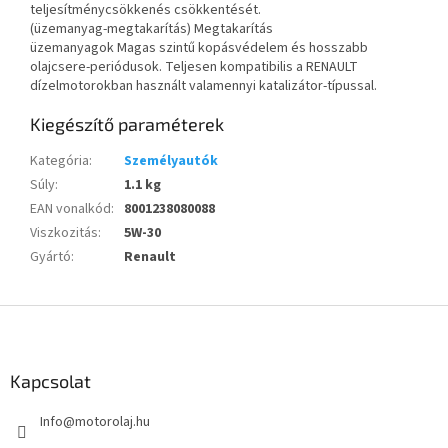
teljesítménycsökkenés csökkentését.
(üzemanyag-megtakarítás) Megtakarítás
üzemanyagok Magas szintű kopásvédelem és hosszabb
olajcsere-periódusok. Teljesen kompatibilis a RENAULT
dízelmotorokban használt valamennyi katalizátor-típussal.
Kiegészítő paraméterek
Kategória
:
Személyautók
Súly
:
1.1 kg
EAN vonalkód
:
8001238080088
Viszkozitás
:
5W-30
Gyártó
:
Renault
L
á
b
l
Kapcsolat
é
Info
@
motorolaj.hu
c