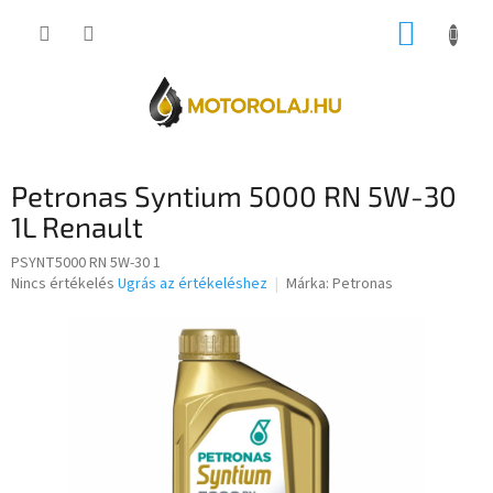
Ugrás
KOSÁR
a
fő
tartalomhoz
Petronas Syntium 5000 RN 5W-30
1L Renault
PSYNT5000 RN 5W-30 1
A
Nincs értékelés
Ugrás az értékeléshez
Márka:
Petronas
termék
átlagos
értékelése
5-
ből
0,0
csillag.