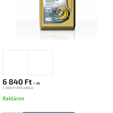
6 840 Ft
/ db
5 386 Ft ÁFA nélkül
Egységár:
Raktáron