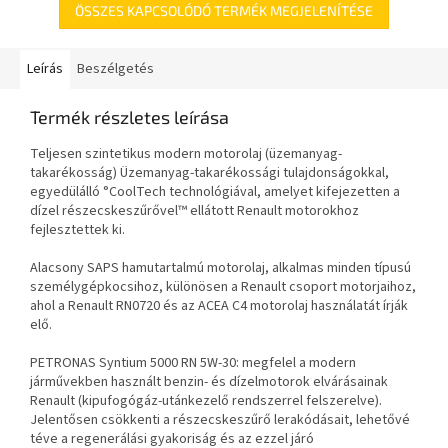
ÖSSZES KAPCSOLÓDÓ TERMÉK MEGJELENÍTÉSE
Leírás
Beszélgetés
Termék részletes leírása
Teljesen szintetikus modern motorolaj (üzemanyag-
takarékosság) Üzemanyag-takarékossági tulajdonságokkal,
egyedülálló °CoolTech technológiával, amelyet kifejezetten a
dízel részecskeszűrővel™ ellátott Renault motorokhoz
fejlesztettek ki.
Alacsony SAPS hamutartalmú motorolaj, alkalmas minden típusú
személygépkocsihoz, különösen a Renault csoport motorjaihoz,
ahol a Renault RN0720 és az ACEA C4 motorolaj használatát írják
elő.
PETRONAS Syntium 5000 RN 5W-30: megfelel a modern
járművekben használt benzin- és dízelmotorok elvárásainak
Renault (kipufogógáz-utánkezelő rendszerrel felszerelve).
Jelentősen csökkenti a részecskeszűrő lerakódásait, lehetővé
téve a regenerálási gyakoriság és az ezzel járó