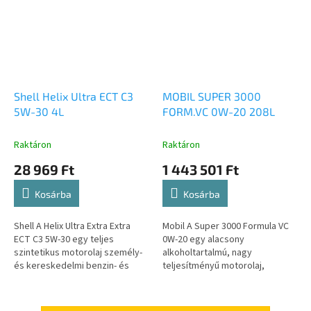
Shell Helix Ultra ECT C3
MOBIL SUPER 3000
5W-30 4L
FORM.VC 0W-20 208L
Raktáron
Raktáron
28 969 Ft
1 443 501 Ft
Kosárba
Kosárba
Shell A Helix Ultra Extra Extra
Mobil A Super 3000 Formula VC
ECT C3 5W-30 egy teljes
0W-20 egy alacsony
szintetikus motorolaj személy-
alkoholtartalmú, nagy
és kereskedelmi benzin- és
teljesítményű motorolaj,
dízelmotorokhoz, hosszú
amelyet kifejezetten a Volvo
élettartamú motorolaj a BMW,
Car Corporation VCC RBS0-2AE
Opel -...
0W-20 szabványos...