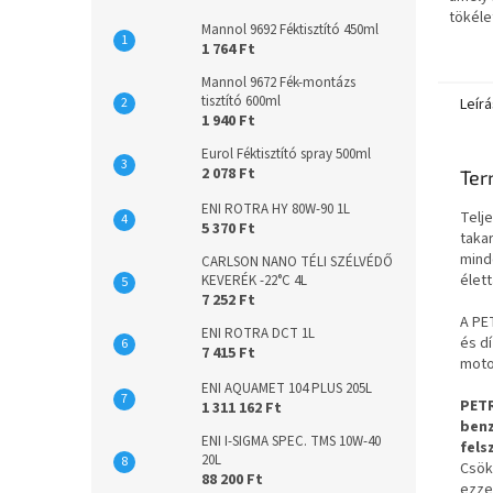
tökéle
Mannol 9692 Féktisztító 450ml
bármil
1 764 Ft
között
különö
Mannol 9672 Fék-montázs
tisztító 600ml
Leírá
1 940 Ft
Eurol Féktisztító spray 500ml
2 078 Ft
Ter
ENI ROTRA HY 80W-90 1L
Telj
5 370 Ft
taka
mind
CARLSON NANO TÉLI SZÉLVÉDŐ
élet
KEVERÉK -22°C 4L
7 252 Ft
A PE
ENI ROTRA DCT 1L
és d
7 415 Ft
moto
ENI AQUAMET 104 PLUS 205L
PETR
1 311 162 Ft
benz
ENI I-SIGMA SPEC. TMS 10W-40
fels
20L
Csök
88 200 Ft
ezze