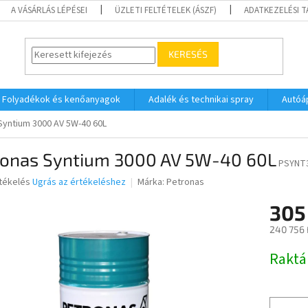
A VÁSÁRLÁS LÉPÉSEI
ÜZLETI FELTÉTELEK (ÁSZF)
ADATKEZELÉSI 
KERESÉS
Folyadékok és kenőanyagok
Adalék és technikai spray
Autóá
Syntium 3000 AV 5W-40 60L
ronas Syntium 3000 AV 5W-40 60L
PSYNT3
rtékelés
Ugrás az értékeléshez
Márka:
Petronas
305
ése
240 756 
Egységár
Raktá