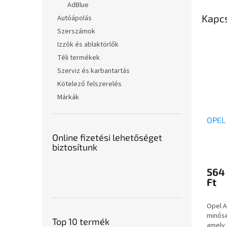
AdBlue
Kapc
Autóápolás
Szerszámok
Izzók és ablaktörlők
Téli termékek
Szerviz és karbantartás
Kötelező felszerelés
Márkák
OPEL
Online fizetési lehetőséget
biztosítunk
564
Ft
Opel A
minősé
Top 10 termék
amely