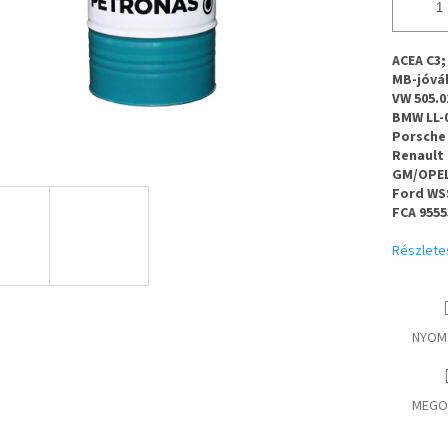
ACEA C3;
MB-jóváh
VW 505.01
BMW LL-
Porsche
Renault 
GM/OPEL
Ford WS
FCA 9555
Részlete
NYOM
MEGO