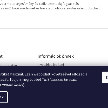
zott motorteljesítmény és csökkentett olajfogyasztás.
s szintű kopásvédelmet és hosszabb olajcsere-intervallumot biztosít.
at
Információk önnek
A vásárlás lépései
motorolaj.hu
Üzleti feltételek (ÁSZF)
sütiket használ. Ezen weboldalt követésével elfogadja
Adatkezelési tájékoztató
E
latát. Tudjon meg többet *
itt
(*
illessze be a süti
a mutató linket
).
ok