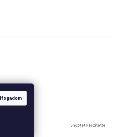
lfogadom
Shoptet készítette