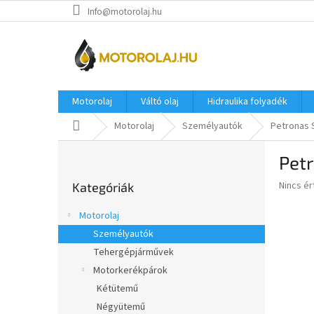
Ugrás
Info@motorolaj.hu
a
fő
tartalomhoz
Motorolaj
Váltó olaj
Hidraulika folyadék
Kezdőlap
Motorolaj
Személyautók
Petronas 
O
Pet
l
Kategóriák
d
A
Nincs é
Kategóriák
átugrása
a
termék
l
átlagos
Motorolaj
s
értékel
Személyautók
5-
ó
ből
Tehergépjárművek
p
0,0
a
Motorkerékpárok
csillag.
n
Kétütemű
e
Négyütemű