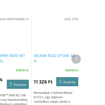
Kód:
MSUP3000XE1 K
Kód:
7542
UPER 3000 XE1
SELENA ECO2 CP 0W-30
Következő
0L
1L
termék
Raktáron
Raktáron
4
11 326 Ft
Kosárba
Kosárba
Bemutatjuk a Selenia Mopar
PER™ 3000 XE1 5W-
ECO2-t, egy teljesen
csony hamutartalmú,
szintetikus olajat, amely a
sítményű szintetikus