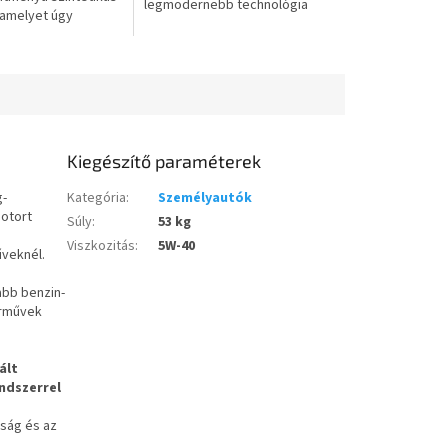
legmodernebb technológia
 amelyet úgy
eredménye, és amelyet
 hogy segítsen
kifejezetten a legújabb
bbítani a
generációs dízel (EURO 6) és...
k...
Kiegészítő paraméterek
g-
Kategória
:
Személyautók
motort
Súly
:
53 kg
Viszkozitás
:
5W-40
űveknél.
abb benzin-
árművek
ált
ndszerrel
iság és az