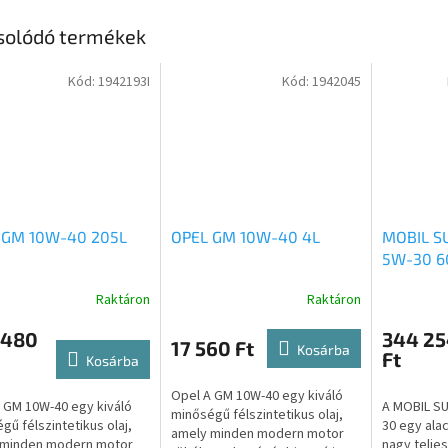
solódó termékek
Kód:
1942193I
Kód:
1942045
 GM 10W-40 205L
OPEL GM 10W-40 4L
MOBIL S
5W-30 6
Raktáron
Raktáron
 480
344 25
17 560 Ft
Kosárba
Ft
Kosárba
Opel A GM 10W-40 egy kiváló
 GM 10W-40 egy kiváló
A MOBIL SU
minőségű félszintetikus olaj,
gű félszintetikus olaj,
30 egy ala
amely minden modern motor
 minden modern motor
nagy telje