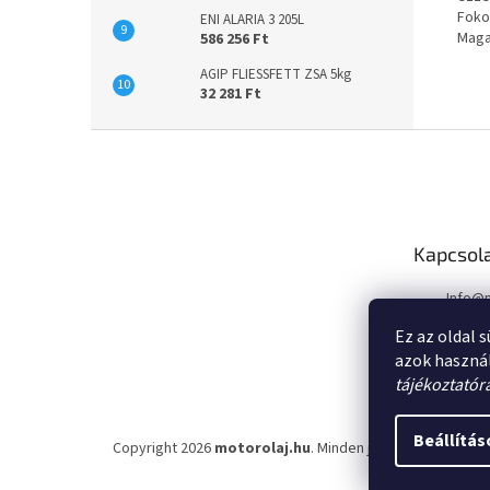
Foko
ENI ALARIA 3 205L
Maga
586 256 Ft
AGIP FLIESSFETT ZSA 5kg
32 281 Ft
L
á
b
l
é
Kapcsol
c
Info
@
Ez az oldal 
azok haszná
tájékoztatór
Beállítás
Copyright 2026
motorolaj.hu
. Minden jog fenntartva.