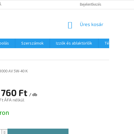
TÁJÉKOZTATÓ
Bejelentkezés
KOSÁR
Üres kosár
polás
Szerszámok
Izzók és ablaktörlők
Téli termékek
000 AV 5W-40 K
 760 Ft
/ db
Ft ÁFA nélkül
:
ron