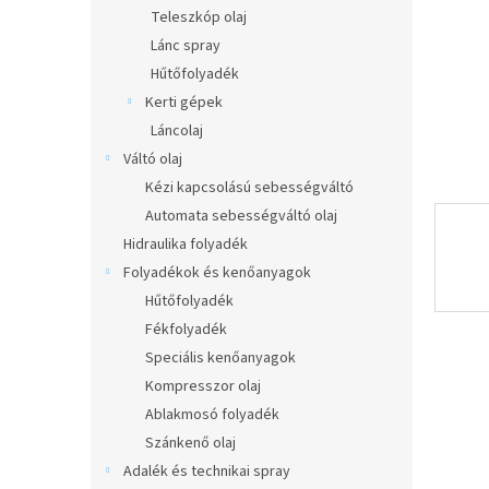
l
Teleszkóp olaj
Lánc spray
Hűtőfolyadék
Kerti gépek
Láncolaj
Váltó olaj
Kézi kapcsolású sebességváltó
Automata sebességváltó olaj
Hidraulika folyadék
Folyadékok és kenőanyagok
Hűtőfolyadék
Fékfolyadék
Speciális kenőanyagok
Kompresszor olaj
Ablakmosó folyadék
Szánkenő olaj
Adalék és technikai spray