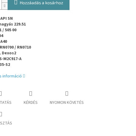
Hozzáadás a kosárhoz
 API SN
agyás 229.51
 / 505 00
04
 A40
RN0700 / RN0710
 Dexos2
S-M2C917-A
35
-
S2
s információ
TATÁS
KÉRDÉS
NYOMON KÖVETÉS
SZTÁS