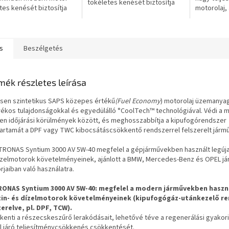
tökéletes kenését biztosítja
tes kenését biztosítja
motorolaj,
bármilyen üzemi körülmények
yen üzemi körülmények
terveztek,
között. Ez a motorolaj
. Ez a motorolaj
meghossza
különösen...
sen...
gépjárműve
s
Beszélgetés
mék részletes leírása
esen szintetikus SAPS közepes értékű
(Fuel Economy
) motorolaj üzemanya
rékos tulajdonságokkal és egyedülálló °CoolTech™ technológiával. Védi a 
en időjárási körülmények között, és meghosszabbítja a kipufogórendszer
tartamát a DPF vagy TWC kibocsátáscsökkentő rendszerrel felszerelt járm
TRONAS Syntium 3000 AV 5W-40 megfelel a gépjárművekben használt legúj
ízelmotorok követelményeinek, ajánlott a BMW, Mercedes-Benz és OPEL j
rjaiban való használatra.
ONAS Syntium 3000 AV 5W-40: megfelel a modern járművekben haszn
in- és dízelmotorok követelményeinek (kipufogógáz-utánkezelő re
zerelve, pl. DPF, TCW).
kenti a részecskeszűrő lerakódásait, lehetővé téve a regenerálási gyakor
l járó teljesítménycsökkenés csökkentését.