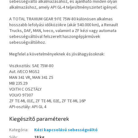
sebességváltó alkalmazásához, és ajánlható minden olyan
alkalmazáshoz, amely API GL-4 teljesítményszintet igényel.
A TOTAL TRAXIUM GEAR 9 FE 75W-80 különösen alkalmas
hosszabb lefolyási időközökre (akár 540.000 km), a Renault
Trucks, DAF, MAN, Iveco, valamint a ZF kézi vagy automata
sebességváltóval felszerelt haszongépjárművek
sebességváltóihoz.
Megfelel a követelményeknek és jóváhagyásoknak:
Viszkozitás: SAE 75W-80
Aut. iVECO MGS2
MAN 341 VR, MAN 341 Z5
MB 235.29
VOITH C OSZTÁLY
VOLVO 97307
ZF TE-ML 01E, ZF TE-ML 02E, ZF TE-ML 16P
API-osztály: API GL 4
Kiegészítő paraméterek
Kategória
:
Kézi kapcsolású sebességváltó
Súly
:
18 kg