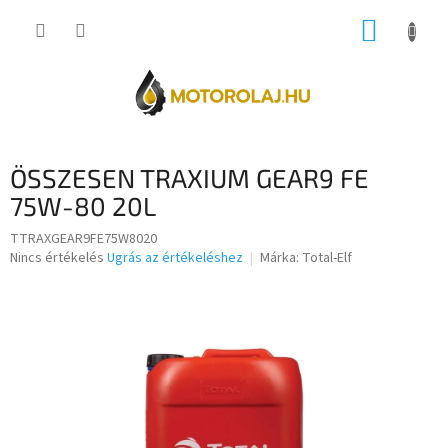
Ugrás
KOSÁR
a
fő
tartalomhoz
ÖSSZESEN TRAXIUM GEAR9 FE
75W-80 20L
TTRAXGEAR9FE75W8020
A
Nincs értékelés
Ugrás az értékeléshez
Márka:
Total-Elf
termék
átlagos
értékelése
5-
ből
0,0
csillag.