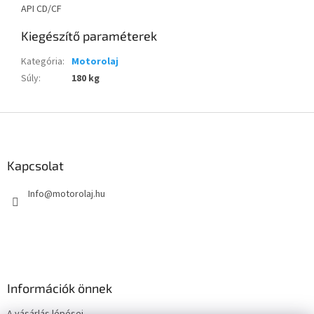
API CD/CF
Kiegészítő paraméterek
Kategória
:
Motorolaj
Súly
:
180 kg
L
á
b
l
Kapcsolat
é
Info
@
motorolaj.hu
c
Információk önnek