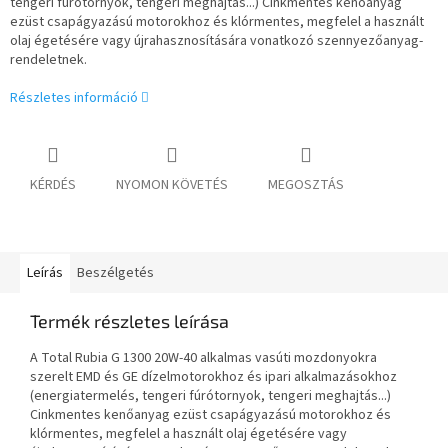
tengeri fúrótornyok, tengeri meghajtás...) Cinkmentes kenőanyag
ezüst csapágyazású motorokhoz és klórmentes, megfelel a használt
olaj égetésére vagy újrahasznosítására vonatkozó szennyezőanyag-
rendeletnek.
Részletes információ
KÉRDÉS
NYOMON KÖVETÉS
MEGOSZTÁS
Leírás
Beszélgetés
Termék részletes leírása
A Total Rubia G 1300 20W-40 alkalmas vasúti mozdonyokra
szerelt EMD és GE dízelmotorokhoz és ipari alkalmazásokhoz
(energiatermelés, tengeri fúrótornyok, tengeri meghajtás...)
Cinkmentes kenőanyag ezüst csapágyazású motorokhoz és
klórmentes, megfelel a használt olaj égetésére vagy