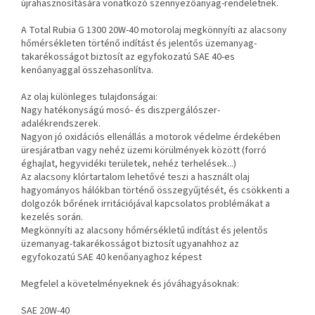
újrahasznosítására vonatkozó szennyezőanyag-rendeletnek.
A Total Rubia G 1300 20W-40 motorolaj megkönnyíti az alacsony
hőmérsékleten történő indítást és jelentős üzemanyag-
takarékosságot biztosít az egyfokozatú SAE 40-es
kenőanyaggal összehasonlítva.
Az olaj különleges tulajdonságai:
Nagy hatékonyságú mosó- és diszpergálószer-
adalékrendszerek.
Nagyon jó oxidációs ellenállás a motorok védelme érdekében
üresjáratban vagy nehéz üzemi körülmények között (forró
éghajlat, hegyvidéki területek, nehéz terhelések...)
Az alacsony klórtartalom lehetővé teszi a használt olaj
hagyományos hálókban történő összegyűjtését, és csökkenti a
dolgozók bőrének irritációjával kapcsolatos problémákat a
kezelés során.
Megkönnyíti az alacsony hőmérsékletű indítást és jelentős
üzemanyag-takarékosságot biztosít ugyanahhoz az
egyfokozatú SAE 40 kenőanyaghoz képest
Megfelel a követelményeknek és jóváhagyásoknak:
SAE 20W-40