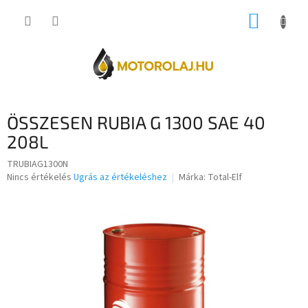
Ugrás
KOSÁR
a
fő
tartalomhoz
ÖSSZESEN RUBIA G 1300 SAE 40
208L
TRUBIAG1300N
A
Nincs értékelés
Ugrás az értékeléshez
Márka:
Total-Elf
termék
átlagos
értékelése
5-
ből
0,0
csillag.