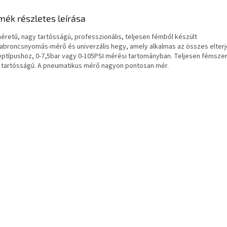
mék részletes leírása
méretű, nagy tartósságú, professzionális, teljesen fémből készült
abroncsnyomás-mérő és univerzális hegy, amely alkalmas az összes elterj
eptípushoz, 0-7,5bar vagy 0-105PSI mérési tartományban. Teljesen fémsze
 tartósságú. A pneumatikus mérő nagyon pontosan mér.