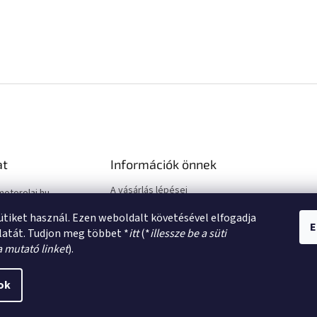
at
Információk önnek
A vásárlás lépései
motorolaj.hu
Üzleti feltételek (ÁSZF)
sütiket használ. Ezen weboldalt követésével elfogadja
Adatkezelési tájékoztató
E
latát. Tudjon meg többet *
itt
(*
illessze be a süti
a mutató linket
).
ok