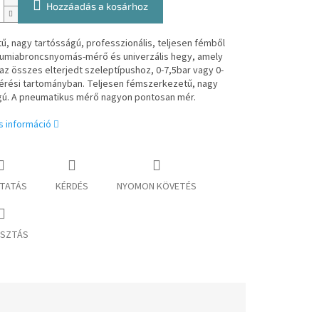
Hozzáadás a kosárhoz
ű, nagy tartósságú, professzionális, teljesen fémből
gumiabroncsnyomás-mérő és univerzális hegy, amely
az összes elterjedt szeleptípushoz, 0-7,5bar vagy 0-
érési tartományban. Teljesen fémszerkezetű, nagy
gú. A pneumatikus mérő nagyon pontosan mér.
s információ
TATÁS
KÉRDÉS
NYOMON KÖVETÉS
SZTÁS