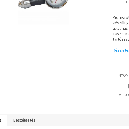
Kis méret
készült 
alkalmas 
105PSI m
tartóssá
Részlete
NYOM
MEGO
s
Beszélgetés