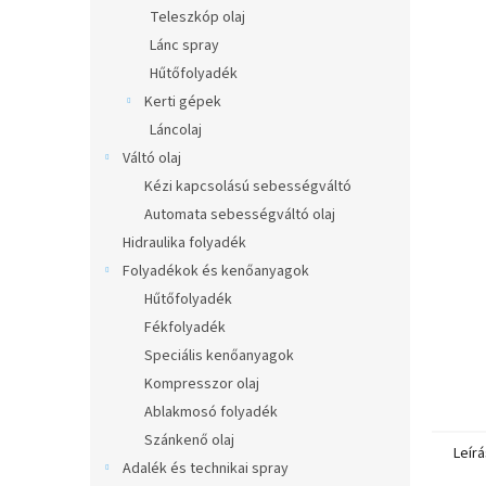
l
Teleszkóp olaj
Lánc spray
Hűtőfolyadék
Kerti gépek
Láncolaj
Váltó olaj
Kézi kapcsolású sebességváltó
Automata sebességváltó olaj
Hidraulika folyadék
Folyadékok és kenőanyagok
Hűtőfolyadék
Fékfolyadék
Speciális kenőanyagok
Kompresszor olaj
Ablakmosó folyadék
Szánkenő olaj
Leírá
Adalék és technikai spray