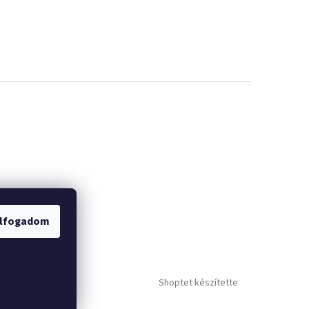
lfogadom
Shoptet készítette