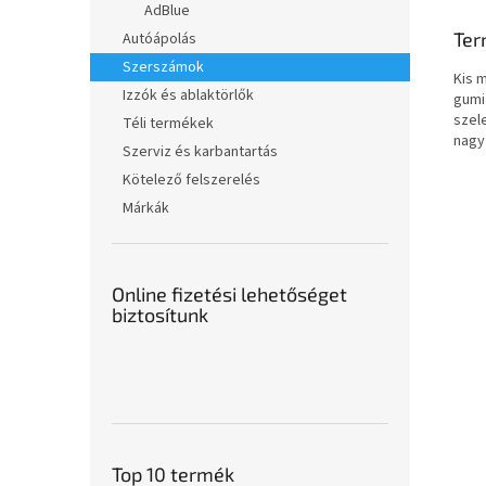
AdBlue
Ter
Autóápolás
Szerszámok
Kis 
Izzók és ablaktörlők
gumi
szel
Téli termékek
nagy
Szerviz és karbantartás
Kötelező felszerelés
Márkák
Online fizetési lehetőséget
biztosítunk
Top 10 termék