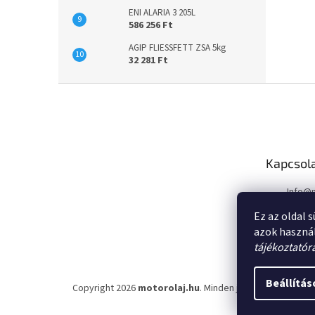
ENI ALARIA 3 205L
586 256 Ft
AGIP FLIESSFETT ZSA 5kg
32 281 Ft
L
á
b
l
é
Kapcsol
c
Info
@
Ez az oldal 
azok haszná
tájékoztatór
Beállítás
Copyright 2026
motorolaj.hu
. Minden jog fenntartva.