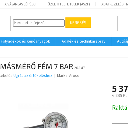
A VÁSÁRLÁS LÉPÉSEI
ÜZLETI FELTÉTELEK (ÁSZF)
ADATKEZELÉSI 
KERESÉS
Folyadékok és kenőanyagok
Adalék és technikai spray
Autóá
MÁSMÉRŐ FÉM 7 BAR
20.147
rtékelés
Ugrás az értékeléshez
Márka:
Aroso
5 3
ése
4 235 Ft
Egységár
Raktá