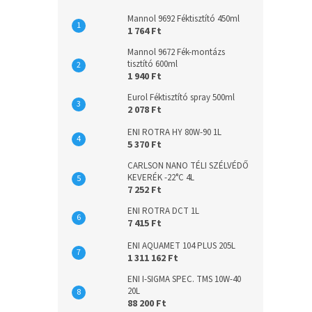
Mannol 9692 Féktisztító 450ml
1 764 Ft
Mannol 9672 Fék-montázs
tisztító 600ml
1 940 Ft
Eurol Féktisztító spray 500ml
2 078 Ft
ENI ROTRA HY 80W-90 1L
5 370 Ft
CARLSON NANO TÉLI SZÉLVÉDŐ
KEVERÉK -22°C 4L
7 252 Ft
ENI ROTRA DCT 1L
7 415 Ft
ENI AQUAMET 104 PLUS 205L
1 311 162 Ft
ENI I-SIGMA SPEC. TMS 10W-40
20L
88 200 Ft