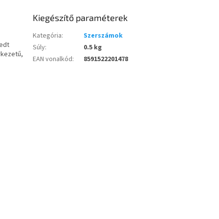
Kiegészítő paraméterek
Kategória
:
Szerszámok
edt
Súly
:
0.5 kg
rkezetű,
EAN vonalkód
:
8591522201478