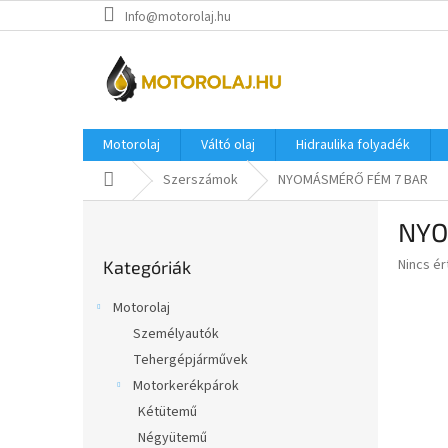
Ugrás
Info@motorolaj.hu
a
fő
tartalomhoz
Motorolaj
Váltó olaj
Hidraulika folyadék
Kezdőlap
Szerszámok
NYOMÁSMÉRŐ FÉM 7 BAR
O
NYO
l
Kategóriák
d
A
Nincs é
Kategóriák
átugrása
a
termék
l
átlagos
Motorolaj
s
értékel
Személyautók
5-
ó
ből
Tehergépjárművek
p
0,0
a
Motorkerékpárok
csillag.
n
Kétütemű
e
Négyütemű