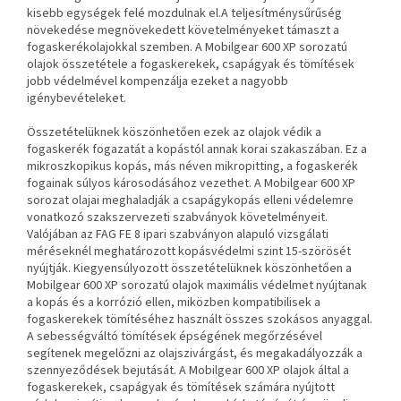
kisebb egységek felé mozdulnak el.A teljesítménysűrűség
növekedése megnövekedett követelményeket támaszt a
fogaskerékolajokkal szemben. A Mobilgear 600 XP sorozatú
olajok összetétele a fogaskerekek, csapágyak és tömítések
jobb védelmével kompenzálja ezeket a nagyobb
igénybevételeket.
Összetételüknek köszönhetően ezek az olajok védik a
fogaskerék fogazatát a kopástól annak korai szakaszában. Ez a
mikroszkopikus kopás, más néven mikropitting, a fogaskerék
fogainak súlyos károsodásához vezethet. A Mobilgear 600 XP
sorozat olajai meghaladják a csapágykopás elleni védelemre
vonatkozó szakszervezeti szabványok követelményeit.
Valójában az FAG FE 8 ipari szabványon alapuló vizsgálati
méréseknél meghatározott kopásvédelmi szint 15-szörösét
nyújtják. Kiegyensúlyozott összetételüknek köszönhetően a
Mobilgear 600 XP sorozatú olajok maximális védelmet nyújtanak
a kopás és a korrózió ellen, miközben kompatibilisek a
fogaskerekek tömítéséhez használt összes szokásos anyaggal.
A sebességváltó tömítések épségének megőrzésével
segítenek megelőzni az olajszivárgást, és megakadályozzák a
szennyeződések bejutását. A Mobilgear 600 XP olajok által a
fogaskerekek, csapágyak és tömítések számára nyújtott