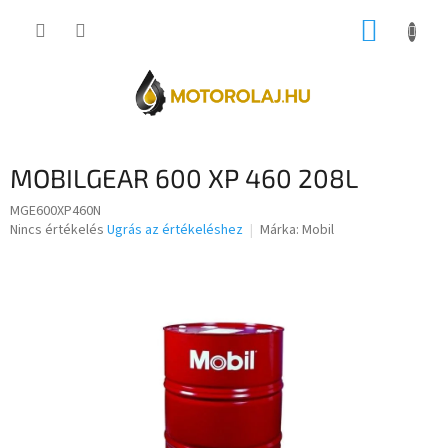
Ugrás
KOSÁR
a
fő
tartalomhoz
MOBILGEAR 600 XP 460 208L
MGE600XP460N
A
Nincs értékelés
Ugrás az értékeléshez
Márka:
Mobil
termék
átlagos
értékelése
5-
ből
0,0
csillag.