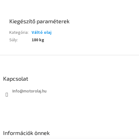
Kiegészítő paraméterek
Kategória
:
Váltó olaj
Súly
:
180 kg
L
á
b
l
Kapcsolat
é
Info
@
motorolaj.hu
c
Információk önnek