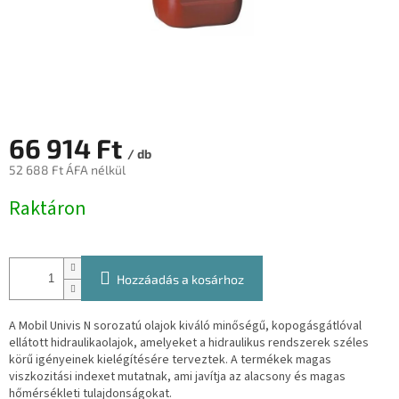
66 914 Ft
/ db
52 688 Ft ÁFA nélkül
Egységár:
Raktáron
Hozzáadás a kosárhoz
A Mobil Univis N sorozatú olajok kiváló minőségű, kopogásgátlóval
ellátott hidraulikaolajok, amelyeket a hidraulikus rendszerek széles
körű igényeinek kielégítésére terveztek. A termékek magas
viszkozitási indexet mutatnak, ami javítja az alacsony és magas
hőmérsékleti tulajdonságokat.