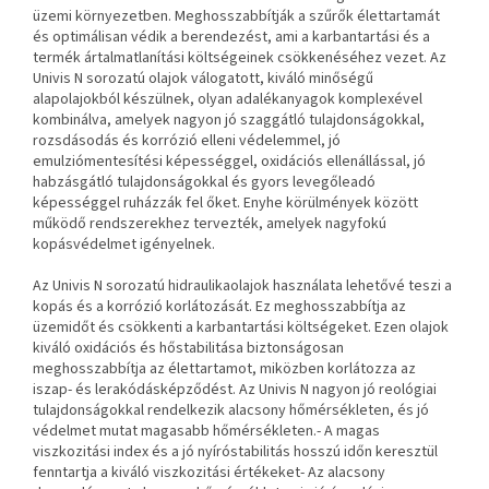
üzemi környezetben. Meghosszabbítják a szűrők élettartamát
és optimálisan védik a berendezést, ami a karbantartási és a
termék ártalmatlanítási költségeinek csökkenéséhez vezet. Az
Univis N sorozatú olajok válogatott, kiváló minőségű
alapolajokból készülnek, olyan adalékanyagok komplexével
kombinálva, amelyek nagyon jó szaggátló tulajdonságokkal,
rozsdásodás és korrózió elleni védelemmel, jó
emulziómentesítési képességgel, oxidációs ellenállással, jó
habzásgátló tulajdonságokkal és gyors levegőleadó
képességgel ruházzák fel őket. Enyhe körülmények között
működő rendszerekhez tervezték, amelyek nagyfokú
kopásvédelmet igényelnek.
Az Univis N sorozatú hidraulikaolajok használata lehetővé teszi a
kopás és a korrózió korlátozását. Ez meghosszabbítja az
üzemidőt és csökkenti a karbantartási költségeket. Ezen olajok
kiváló oxidációs és hőstabilitása biztonságosan
meghosszabbítja az élettartamot, miközben korlátozza az
iszap- és lerakódásképződést. Az Univis N nagyon jó reológiai
tulajdonságokkal rendelkezik alacsony hőmérsékleten, és jó
védelmet mutat magasabb hőmérsékleten.- A magas
viszkozitási index és a jó nyíróstabilitás hosszú időn keresztül
fenntartja a kiváló viszkozitási értékeket- Az alacsony