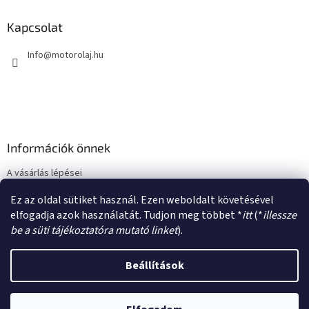
b
l
Kapcsolat
é
Info
@
motorolaj.hu
c
Információk önnek
A vásárlás lépései
Üzleti feltételek (ÁSZF)
Ez az oldal sütiket használ. Ezen weboldalt követésével
Adatkezelési tájékoztató
elfogadja azok használatát. Tudjon meg többet *
itt
(*
illessze
be a süti tájékoztatóra mutató linket
).
Beállítások
Shoptet készítette