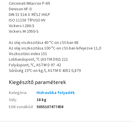
Cincinnati Milacron P-69
Denison HF-0
DIN 51 524-3. RÉSZ HVLP
ISO 11158 TÍPUSÚ HV
Vickers I-286-S
Vickers M-2950-S
Az olaj viszkozitása 40 °C-on cSt-ban 68
Az olaj viszkozitása 100 °C-on cSt-ban kifejezve 11,0
Viszkozitási index 151
Lobbanáspont, ºC (ASTM D92) 222
Folyáspont, ºC, ASTM D 97 -42
Sűrűség 15ºC-on kg/l, ASTM D 4052 0,879
Kiegészítő paraméterek
Kategória
:
Hidraulika folyadék
Súly
:
18 kg
EAN vonalkód
:
5055107477458
L
á