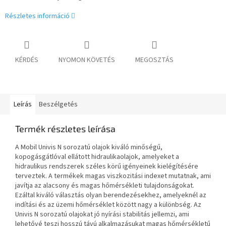
Részletes információ
KÉRDÉS
NYOMON KÖVETÉS
MEGOSZTÁS
Leírás
Beszélgetés
Termék részletes leírása
A Mobil Univis N sorozatú olajok kiváló minőségű,
kopogásgátlóval ellátott hidraulikaolajok, amelyeket a
hidraulikus rendszerek széles körű igényeinek kielégítésére
terveztek. A termékek magas viszkozitási indexet mutatnak, ami
javítja az alacsony és magas hőmérsékleti tulajdonságokat.
Ezáltal kiváló választás olyan berendezésekhez, amelyeknél az
indítási és az üzemi hőmérséklet között nagy a különbség. Az
Univis N sorozatú olajokat jó nyírási stabilitás jellemzi, ami
lehetővé teszi hosszú távú alkalmazásukat magas hőmérsékletű