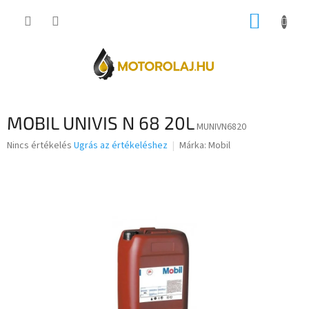
Ugrás
KOSÁR
a
fő
tartalomhoz
MOBIL UNIVIS N 68 20L
MUNIVN6820
A
Nincs értékelés
Ugrás az értékeléshez
Márka:
Mobil
termék
átlagos
értékelése
5-
ből
0,0
csillag.