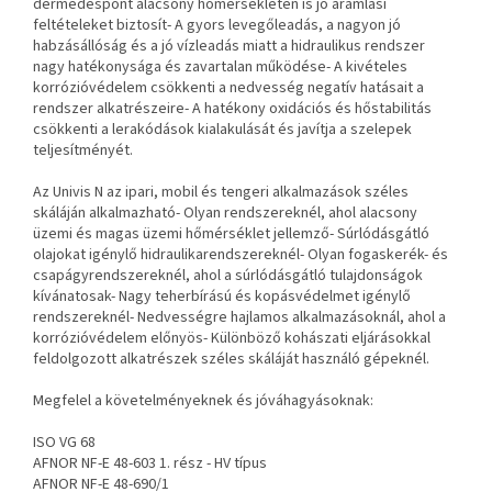
dermedéspont alacsony hőmérsékleten is jó áramlási
feltételeket biztosít- A gyors levegőleadás, a nagyon jó
habzásállóság és a jó vízleadás miatt a hidraulikus rendszer
nagy hatékonysága és zavartalan működése- A kivételes
korrózióvédelem csökkenti a nedvesség negatív hatásait a
rendszer alkatrészeire- A hatékony oxidációs és hőstabilitás
csökkenti a lerakódások kialakulását és javítja a szelepek
teljesítményét.
Az Univis N az ipari, mobil és tengeri alkalmazások széles
skáláján alkalmazható- Olyan rendszereknél, ahol alacsony
üzemi és magas üzemi hőmérséklet jellemző- Súrlódásgátló
olajokat igénylő hidraulikarendszereknél- Olyan fogaskerék- és
csapágyrendszereknél, ahol a súrlódásgátló tulajdonságok
kívánatosak- Nagy teherbírású és kopásvédelmet igénylő
rendszereknél- Nedvességre hajlamos alkalmazásoknál, ahol a
korrózióvédelem előnyös- Különböző kohászati eljárásokkal
feldolgozott alkatrészek széles skáláját használó gépeknél.
Megfelel a követelményeknek és jóváhagyásoknak:
ISO VG 68
AFNOR NF-E 48-603 1. rész - HV típus
AFNOR NF-E 48-690/1