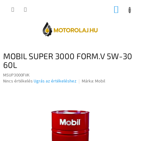
Ugrás
KOSÁR
a
fő
tartalomhoz
MOBIL SUPER 3000 FORM.V 5W-30
60L
MSUP3000FVK
A
Nincs értékelés
Ugrás az értékeléshez
Márka:
Mobil
termék
átlagos
értékelése
5-
ből
0,0
csillag.