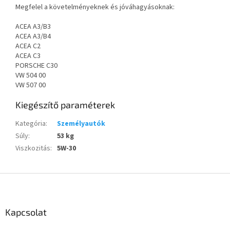
Megfelel a követelményeknek és jóváhagyásoknak:
ACEA A3/B3
ACEA A3/B4
ACEA C2
ACEA C3
PORSCHE C30
VW 504 00
VW 507 00
Kiegészítő paraméterek
Kategória
:
Személyautók
Súly
:
53 kg
Viszkozitás
:
5W-30
L
á
b
l
Kapcsolat
é