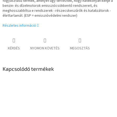
fogyasztású termék, amelyet úgy terveztek, hogy hatékonyan kenje a
benzin- és dízelmotorok emissziócsökkentő rendszereit, és
meghosszabbítsa e rendszerek - részecskeszűrők és katalizátorok -
élettartamát. (ESP = emisszióvédelmi rendszer)
Részletes információ
KÉRDÉS
NYOMON KÖVETÉS
MEGOSZTÁS
Kapcsolódó termékek