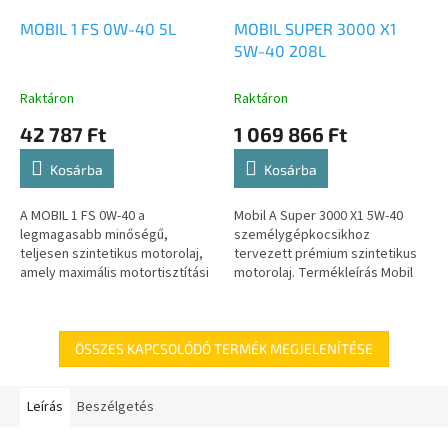
MOBIL 1 FS 0W-40 5L
MOBIL SUPER 3000 X1
5W-40 208L
Raktáron
Raktáron
42 787 Ft
1 069 866 Ft
Kosárba
Kosárba
A MOBIL 1 FS 0W-40 a
Mobil A Super 3000 X1 5W-40
legmagasabb minőségű,
személygépkocsikhoz
teljesen szintetikus motorolaj,
tervezett prémium szintetikus
amely maximális motortisztítási
motorolaj. Termékleírás Mobil
képességet, kopásvédelmet és
Super 3000 sorozatú
összességében jobb
kenőanyagok prémium
motorteljesítményt...
szintetikus motorolajok,...
ÖSSZES KAPCSOLÓDÓ TERMÉK MEGJELENÍTÉSE
Leírás
Beszélgetés