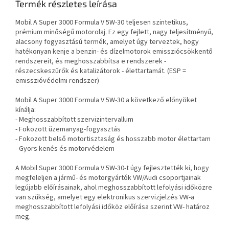
Termék részletes leírása
Mobil A Super 3000 Formula V 5W-30 teljesen szintetikus,
prémium minőségű motorolaj. Ez egy fejlett, nagy teljesítményű,
alacsony fogyasztású termék, amelyet úgy terveztek, hogy
hatékonyan kenje a benzin- és dízelmotorok emissziócsökkentő
rendszereit, és meghosszabbítsa e rendszerek -
részecskeszűrők és katalizátorok - élettartamát. (ESP =
emisszióvédelmi rendszer)
Mobil A Super 3000 Formula V 5W-30 a következő előnyöket
kínálja:
- Meghosszabbított szervizintervallum
- Fokozott üzemanyag-fogyasztás
- Fokozott belső motortisztaság és hosszabb motor élettartam
- Gyors kenés és motorvédelem
A Mobil Super 3000 Formula V 5W-30-t úgy fejlesztették ki, hogy
megfeleljen a jármű- és motorgyártók VW/Audi csoportjainak
legújabb előírásainak, ahol meghosszabbított lefolyási időközre
van szükség, amelyet egy elektronikus szervizjelzés VW-a
meghosszabbított lefolyási időköz előírása szerint VW- határoz
meg.