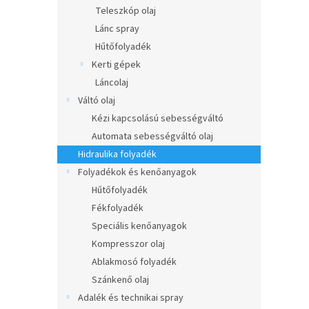
l
Teleszkóp olaj
Lánc spray
Hűtőfolyadék
Kerti gépek
Láncolaj
Váltó olaj
Kézi kapcsolású sebességváltó
Automata sebességváltó olaj
Hidraulika folyadék
Folyadékok és kenőanyagok
Hűtőfolyadék
Fékfolyadék
Speciális kenőanyagok
Kompresszor olaj
Ablakmosó folyadék
Szánkenő olaj
Adalék és technikai spray