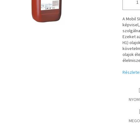
A Mobil S
képvisel
szolgáln
Ezeket az
H1) olajo
követelm
olajok él
élelmisze
Részlete
NYOM
MEGO