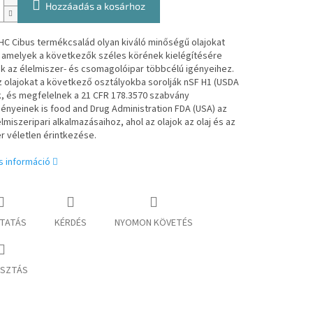
Hozzáadás a kosárhoz
HC Cibus termékcsalád olyan kiváló minőségű olajokat
, amelyek a következők széles körének kielégítésére
ak
az élelmiszer- és csomagolóipar többcélú igényeihez.
 olajokat a következő osztályokba sorolják
nSF H1 (USDA
k, és megfelelnek a 21 CFR 178.3570 szabvány
ényeinek is
food and Drug Administration FDA (USA) az
elmiszeripari alkalmazásaihoz, ahol az olajok
az olaj és az
r véletlen érintkezése.
s információ
TATÁS
KÉRDÉS
NYOMON KÖVETÉS
SZTÁS