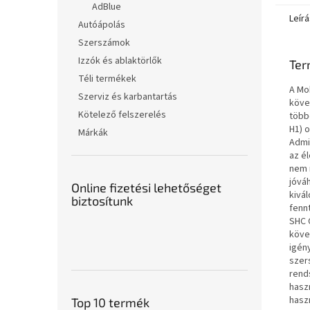
AdBlue
Leírá
Autóápolás
Szerszámok
Izzók és ablaktörlők
Ter
Téli termékek
A Mo
Szerviz és karbantartás
köve
Kötelező felszerelés
több
H1) 
Márkák
Admin
az é
nem 
jóvá
Online fizetési lehetőséget
kivá
biztosítunk
fenn
SHC 
köve
igén
szer
rend
hasz
haszn
Top 10 termék