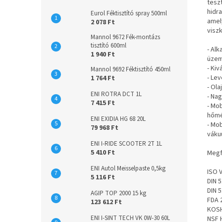
tesz
hidr
Eurol Féktisztító spray 500ml
amel
2 078 Ft
viszk
Mannol 9672 Fék-montázs
tisztító 600ml
- Al
1 940 Ft
üzem
- Kiv
Mannol 9692 Féktisztító 450ml
- Le
1 764 Ft
- Ol
ENI ROTRA DCT 1L
- Na
7 415 Ft
- Mo
hőmé
ENI EXIDIA HG 68 20L
- Mob
79 968 Ft
váku
ENI I-RIDE SCOOTER 2T 1L
5 410 Ft
Megf
ENI Autol Meisselpaste 0,5kg
ISO 
5 116 Ft
DIN 
DIN 
AGIP TOP 2000 15 kg
FDA 
123 612 Ft
KOSH
ENI I-SINT TECH VK 0W-30 60L
NSF 