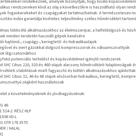
tértékekkel rendelkeznek, amelyek bizonyítják, hogy
kiváló kopásvédelem.
aulikus rendszereken kívül az olaj a következőkre is használható
olyan rend
yek fogaskerekeket és csapágyakat tartalmazhatnak. A természetesen m
ozitási index garantálja
kivételes teljesítmény széles hőmérséklet-tartom
kalmas többcélú alkalmazásokhoz az élelmiszeripar, a halfeldolgozó és hús
ek minden területén használt gépek kenésére
áló hajtómű-, csapágy-, keringtető- és hidraulikaolajok
vegővel és inert gázokkal dolgozó kompresszorok és vákuumszivattyúk
ajok légcsatornákhoz
gyfokú potenciális terhelést és kopásvédelmet igénylő rendszerek
bil SHC Cibus 220, 320 és 460 olajok alacsony hőmérsékleti tulajdonságaik 
rsékleti stabilitásuk miatt fagyasztó és kültéri alkalmazásokhoz ajánlottak
il SHC Cibus 32, 46 és 68 olajok elsősorban hidraulikus, keringtető, kompr
umszivattyú olajként használatosak
elel a követelményeknek és jóváhagyásoknak:
VG 46
51 524-2. RÉSZ HLP
51506 VD-L
21 CFR 178.3570
ER / HALAL
H1