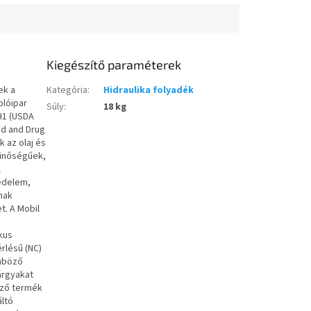
Kiegészítő paraméterek
ek a
Kategória
:
Hidraulika folyadék
olóipar
Súly
:
18 kg
H1 (USDA
d and Drug
ok
az olaj és
minőségűek,
l
édelem,
nak
et.
A Mobil
kus
rlésű (NC)
nböző
árgyakat
ező termék
ltó