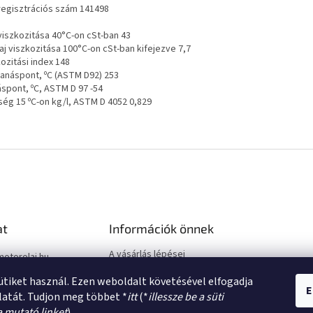
regisztrációs szám 141498
 viszkozitása 40°C-on cSt-ban 43
aj viszkozitása 100°C-on cSt-ban kifejezve 7,7
ozitási index 148
anáspont, ºC (ASTM D92) 253
áspont, ºC, ASTM D 97 -54
ség 15 ºC-on kg/l, ASTM D 4052 0,829
at
Információk önnek
A vásárlás lépései
motorolaj.hu
Üzleti feltételek (ÁSZF)
sütiket használ. Ezen weboldalt követésével elfogadja
Adatkezelési tájékoztató
E
latát. Tudjon meg többet *
itt
(*
illessze be a süti
a mutató linket
).