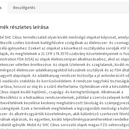
s
Beszélgetés
mék részletes leírása
bil SHC Cibus termékcsalád olyan kiváló minőségű olajokat képvisel, amely
tkezők széles körének kielégítésére szolgálnak
az élelmiszer- és csomag
célú igényeihez. Ezeket az olajokat a következő osztályokba sorolják
nSF 
olajok, és megfelelnek a 21 CFR 178.3570 szabvány követelményeinek is
foo
istration FDA (USA) az olajok élelmiszeripari alkalmazásaihoz, ahol az olaj
lelmiszer véletlen érintkezése.
Az olajok íztelenek és szagtalanok, kiváló 
mérgező élelmiszer-adalékanyagokból készülnek
osztályok és az FDA álta
hagyott alapolajok. Az adalékanyag-rendszer biztosítja a jó antioderációt
v
ló oxidációs stabilitás és korrózióvédelem. A rendszer nagyfokú tisztaságá
tartása, hosszú
az olaj és a szűrő élettartama. Optimálisan védi a készülék
Cibus olajok kiváló hajtómű-, csapágy- és keringtetőolajok. Alkalmasak a
tkezőkhöz is
a hidraulikus rendszerelemek, például a szervószelepek kriti
ybevételének kezelése keskeny
meghatározott távolság és számjegyvezé
számgépek. Ezek a termékek megfelelnek a legszigorúbb minőségi
a külö
szer- és alkatrészgyártók követelményei, akik különböző szerkezeti fémt
nálnak
eljárások, és egyetlen, kiváló teljesítményparaméterekkel rendelk
álatát igénylik.
Mobil Az SHC Cibus sorozatú olajok magas FZG sebességvá