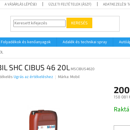
A VÁSÁRLÁS LÉPÉSEI
ÜZLETI FELTÉTELEK (ÁSZF)
ADATKEZELÉSI 
KERESÉS
Folyadékok és kenőanyagok
Adalék és technikai spray
Autóá
0L
IL SHC CIBUS 46 20L
MSCIBUS4620
rtékelés
Ugrás az értékeléshez
Márka:
Mobil
200
ése
158 081 
Egységár
Raktá