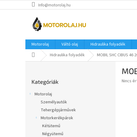
Ugrás
Info@motorolaj.hu
a
fő
tartalomhoz
Motorolaj
Váltó olaj
Hidraulika folyadék
Kezdőlap
Hidraulika folyadék
MOBIL SHC CIBUS 46 2
O
MOB
l
Kategóriák
d
A
Nincs é
Kategóriák
átugrása
a
termék
l
átlagos
Motorolaj
s
értékel
Személyautók
5-
ó
ből
Tehergépjárművek
p
0,0
a
Motorkerékpárok
csillag.
n
Kétütemű
e
Négyütemű