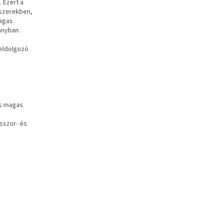
 Ezért a
szerekben,
agas
ányban.
feldolgozó
és magas
esszor- és