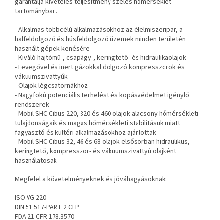
garantálja
kivételes teljesítmény széles hőmérséklet-
tartományban.
- Alkalmas többcélú alkalmazásokhoz az élelmiszeripar, a
halfeldolgozó és húsfeldolgozó üzemek minden területén
használt gépek kenésére
- Kiváló hajtómű-, csapágy-, keringtető- és hidraulikaolajok
- Levegővel és inert gázokkal dolgozó kompresszorok és
vákuumszivattyúk
- Olajok légcsatornákhoz
- Nagyfokú potenciális terhelést és kopásvédelmet igénylő
rendszerek
- Mobil SHC Cibus 220, 320 és 460 olajok alacsony hőmérsékleti
tulajdonságaik és magas hőmérsékleti stabilitásuk miatt
fagyasztó és kültéri alkalmazásokhoz ajánlottak
- Mobil SHC Cibus 32, 46 és 68 olajok elsősorban hidraulikus,
keringtető, kompresszor- és vákuumszivattyú olajként
használatosak
Megfelel a követelményeknek és jóváhagyásoknak:
ISO VG 220
DIN 51 517-PART 2 CLP
FDA 21 CFR 178.3570