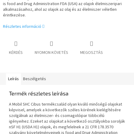
is
food and Drug Administration FDA (USA) az olajok élelmiszeripari
alkalmazásaihoz, ahol az olajok
az olaj és az élelmiszer véletlen
érintkezése.
Részletes információ
KÉRDÉS
NYOMON KÖVETÉS
MEGOSZTÁS
Leírás
Beszélgetés
Termék részletes leírása
A Mobil SHC Cibus termékcsalád olyan kiváló minőségű olajokat
képvisel, amelyek a következők széles körének kielégítésére
szolgálnak
az élelmiszer- és csomagolóipar többcélú
igényeihez. Ezeket az olajokat a következő osztályokba sorolják
nSF H1 (USDA H1) olajok, és megfelelnek a 21 CFR 178.3570
szabvány követelményeinek is
food and Drug Administration