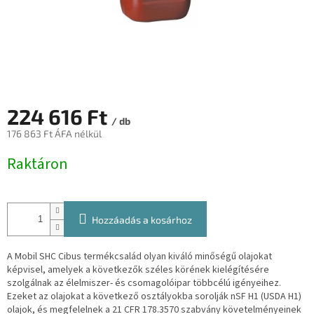
224 616 Ft
/ db
176 863 Ft ÁFA nélkül
Egységár:
Raktáron
Hozzáadás a kosárhoz
A Mobil SHC Cibus termékcsalád olyan kiváló minőségű olajokat
képvisel, amelyek a következők széles körének kielégítésére
szolgálnak
az élelmiszer- és csomagolóipar többcélú igényeihez.
Ezeket az olajokat a következő osztályokba sorolják
nSF H1 (USDA H1)
olajok, és megfelelnek a 21 CFR 178.3570 szabvány követelményeinek