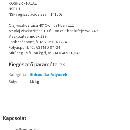
KOSHER / HALAL
NSF H1
NSF regisztrációs szám 141503
Olaj viszkozitása 40°C-on cSt-ban 222
Az olaj viszkozitása 100°C-on cSt-ban kifejezve 24,5
Viszkozitási index 139
Lobbanáspont, ºC (ASTM D92) 274
Folyáspont, ºC, ASTM D 97 -24
Sűrűség 15 ºC-on kg/l, ASTM D 4052 0,843
Kiegészítő paraméterek
Kategória
:
Hidraulika folyadék
Súly
:
18 kg
L
á
b
l
Kapcsolat
é
Info
@
motorolaj.hu