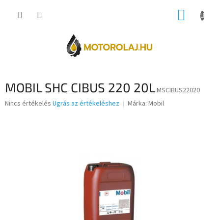
Ugrás
KOSÁR
a
fő
tartalomhoz
MOBIL SHC CIBUS 220 20L
MSCIBUS22020
A
Nincs értékelés
Ugrás az értékeléshez
Márka:
Mobil
termék
átlagos
értékelése
5-
ből
0,0
csillag.