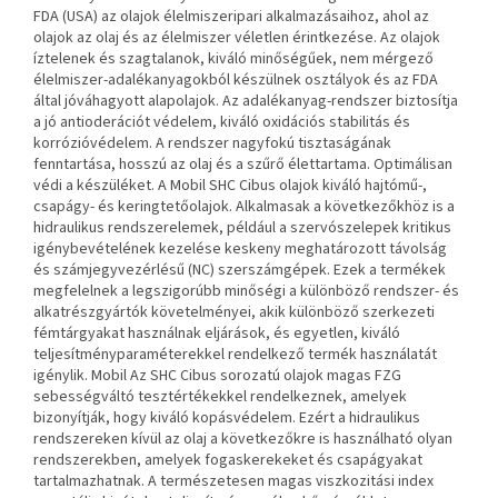
FDA (USA) az olajok élelmiszeripari alkalmazásaihoz, ahol az
olajok
az olaj és az élelmiszer véletlen érintkezése.
Az olajok
íztelenek és szagtalanok, kiváló minőségűek, nem mérgező
élelmiszer-adalékanyagokból készülnek
osztályok és az FDA
által jóváhagyott alapolajok. Az adalékanyag-rendszer biztosítja
a jó antioderációt
védelem, kiváló oxidációs stabilitás és
korrózióvédelem. A rendszer nagyfokú tisztaságának
fenntartása, hosszú
az olaj és a szűrő élettartama. Optimálisan
védi a készüléket.
A Mobil SHC Cibus olajok kiváló hajtómű-,
csapágy- és keringtetőolajok. Alkalmasak a következőkhöz is
a
hidraulikus rendszerelemek, például a szervószelepek kritikus
igénybevételének kezelése keskeny
meghatározott távolság
és számjegyvezérlésű (NC) szerszámgépek. Ezek a termékek
megfelelnek a legszigorúbb minőségi
a különböző rendszer- és
alkatrészgyártók követelményei, akik különböző szerkezeti
fémtárgyakat használnak
eljárások, és egyetlen, kiváló
teljesítményparaméterekkel rendelkező termék használatát
igénylik.
Mobil Az SHC Cibus sorozatú olajok magas FZG
sebességváltó tesztértékekkel rendelkeznek, amelyek
bizonyítják, hogy
kiváló kopásvédelem. Ezért a hidraulikus
rendszereken kívül az olaj a következőkre is használható
olyan
rendszerekben, amelyek fogaskerekeket és csapágyakat
tartalmazhatnak. A természetesen magas viszkozitási index