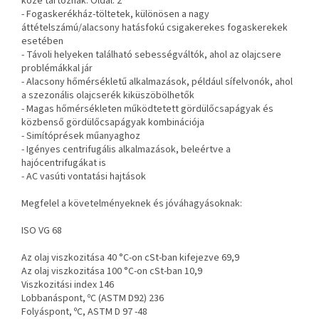
közé tartoznak: Oldal: 2
- Fogaskerékház-töltetek, különösen a nagy
áttételszámú/alacsony hatásfokú csigakerekes fogaskerekek
esetében
- Távoli helyeken található sebességváltók, ahol az olajcsere
problémákkal jár
- Alacsony hőmérsékletű alkalmazások, például sífelvonók, ahol
a szezonális olajcserék kiküszöbölhetők
- Magas hőmérsékleten működtetett gördülőcsapágyak és
közbenső gördülőcsapágyak kombinációja
- Simítóprések műanyaghoz
- Igényes centrifugális alkalmazások, beleértve a
hajócentrifugákat is
- AC vasúti vontatási hajtások
Megfelel a követelményeknek és jóváhagyásoknak:
ISO VG 68
Az olaj viszkozitása 40 °C-on cSt-ban kifejezve 69,9
Az olaj viszkozitása 100 °C-on cSt-ban 10,9
Viszkozitási index 146
Lobbanáspont, ºC (ASTM D92) 236
Folyáspont, ºC, ASTM D 97 -48