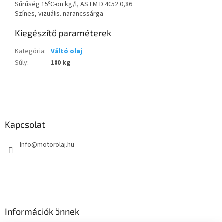
Sűrűség 15ºC-on kg/l, ASTM D 4052 0,86
Színes, vizuális. narancssárga
Kiegészítő paraméterek
Kategória
:
Váltó olaj
Súly
:
180 kg
L
á
b
l
Kapcsolat
é
Info
@
motorolaj.hu
c
Információk önnek