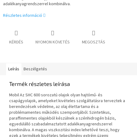
adalékanyagrendszerrel kombinálva.
Részletes információ
KÉRDÉS
NYOMON KÖVETÉS
MEGOSZTÁS
Leírás
Beszélgetés
Termék részletes leírása
Mobil Az SHC 600 sorozatú olajok olyan hajtómű- és
csapágyolajok, amelyeket kivételes szolgáltatásra terveztek
a
berendezések védelme, az olaj élettartama és a
problémamentes működés szempontjából. Szintetikus,
paraffinmentes olajokból készülnek a
szénhidrogén bázis,
egyedülálló szabadalmaztatott adalékanyagrendszerrel
kombinálva. A magas viszkozitási index lehetővé teszi, hogy
ezek a termékek
kivételes teljesítmény extrém üzemi