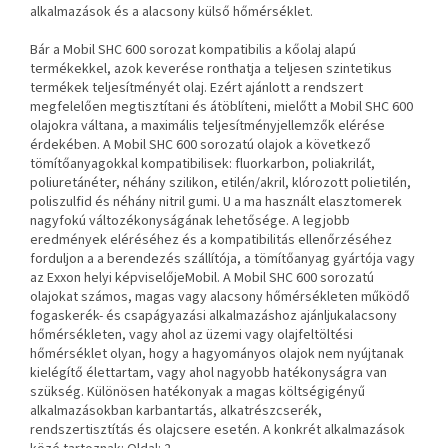
alkalmazások és a
alacsony külső hőmérséklet.
Bár a Mobil SHC 600 sorozat kompatibilis a kőolaj alapú
termékekkel, azok keverése ronthatja a teljesen szintetikus
termékek teljesítményét
olaj. Ezért ajánlott a rendszert
megfelelően megtisztítani és átöblíteni, mielőtt a Mobil SHC 600
olajokra váltana,
a maximális teljesítményjellemzők elérése
érdekében. A Mobil SHC 600 sorozatú olajok a következő
tömítőanyagokkal kompatibilisek:
fluorkarbon, poliakrilát,
poliuretánéter, néhány szilikon, etilén/akril, klórozott polietilén,
poliszulfid és néhány nitril gumi. U
a ma használt elasztomerek
nagyfokú változékonyságának lehetősége. A legjobb
eredmények eléréséhez és a kompatibilitás ellenőrzéséhez
forduljon a
a berendezés szállítója, a tömítőanyag gyártója vagy
az Exxon helyi képviselőjeMobil.
A Mobil SHC 600 sorozatú
olajokat számos, magas vagy alacsony hőmérsékleten működő
fogaskerék- és csapágyazási alkalmazáshoz ajánljuk
alacsony
hőmérsékleten, vagy ahol az üzemi vagy olajfeltöltési
hőmérséklet olyan, hogy a hagyományos olajok nem nyújtanak
kielégítő élettartam, vagy ahol nagyobb hatékonyságra van
szükség. Különösen hatékonyak a magas költségigényű
alkalmazásokban
karbantartás, alkatrészcserék,
rendszertisztítás és olajcsere esetén. A konkrét alkalmazások