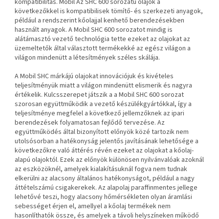
kompatibilitás. Mobil Az SHC 600 sorozatú olajok a
következőkkel is kompatibilisek
tömítő- és szerkezeti anyagok,
például a rendszerint kőolajjal kenhető berendezésekben
használt anyagok.
A Mobil SHC 600 sorozatot mindig is
alátámasztó vezető technológia tette ezeket az olajokat az
üzemeltetők által választott termékekké az egész világon
a
világon mindenütt a létesítmények széles skálája.
A Mobil SHC márkájú olajokat innovációjuk és kivételes
teljesítményük miatt a világon mindenütt elismerik és nagyra
értékelik. Kulcsszerepet játszik a
a Mobil SHC 600 sorozat
szorosan együttműködik a vezető készülékgyártókkal, így a
teljesítménye megfelel a következő jellemzőknek
az ipari
berendezések folyamatosan fejlődő tervezése.
Az
együttműködés által bizonyított előnyök közé tartozik nem
utolsósorban a hatékonyság jelentős javításának lehetősége a
következőkre való áttérés révén
ezeket az olajokat a kőolaj-
alapú olajoktól. Ezek az előnyök különösen nyilvánvalóak azoknál
az eszközöknél, amelyek kialakításuknál fogva nem tudnak
elkerülni az alacsony általános hatékonyságot, például a nagy
áttételszámú csigakerekek.
Az alapolaj paraffinmentes jellege
lehetővé teszi, hogy alacsony hőmérsékleten olyan áramlási
sebességet érjen el, amellyel a kőolaj
termékek nem
hasonlíthatók össze, és amelyek a távoli helyszíneken működő