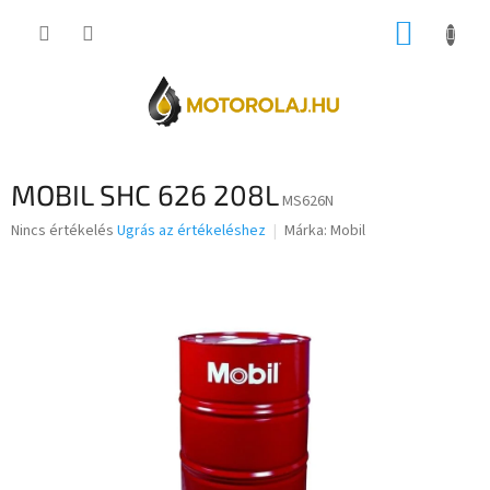
Ugrás
KOSÁR
a
fő
tartalomhoz
MOBIL SHC 626 208L
MS626N
A
Nincs értékelés
Ugrás az értékeléshez
Márka:
Mobil
termék
átlagos
értékelése
5-
ből
0,0
csillag.