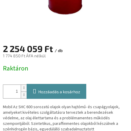
2 254 059 Ft
/ db
1 774 850 Ft ÁFA nélkül
Egységár:
Raktáron
Hozzáadás a kosárhoz
Mobil Az SHC 600 sorozatú olajok olyan hajtómű- és csapágyolajok,
amelyeket kivételes szolgáltatásra terveztek
a berendezések
védelme, az olaj élettartama és a problémamentes működés
szempontjából. Szintetikus, paraffinmentes olajokból készülnek a
szénhidrogén bázis, egyedülálló szabadalmaztatott