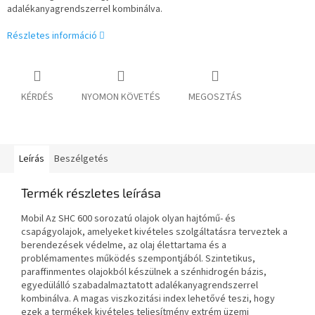
adalékanyagrendszerrel kombinálva.
Részletes információ
KÉRDÉS
NYOMON KÖVETÉS
MEGOSZTÁS
Leírás
Beszélgetés
Termék részletes leírása
Mobil Az SHC 600 sorozatú olajok olyan hajtómű- és
csapágyolajok, amelyeket kivételes szolgáltatásra terveztek
a
berendezések védelme, az olaj élettartama és a
problémamentes működés szempontjából. Szintetikus,
paraffinmentes olajokból készülnek a
szénhidrogén bázis,
egyedülálló szabadalmaztatott adalékanyagrendszerrel
kombinálva. A magas viszkozitási index lehetővé teszi, hogy
ezek a termékek
kivételes teljesítmény extrém üzemi