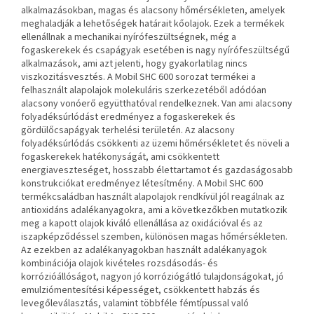
alkalmazásokban, magas és alacsony hőmérsékleten, amelyek
meghaladják a lehetőségek határait
kőolajok. Ezek a termékek
ellenállnak a mechanikai nyírófeszültségnek, még a
fogaskerekek és csapágyak esetében is
nagy nyírófeszültségű
alkalmazások, ami azt jelenti, hogy gyakorlatilag nincs
viszkozitásvesztés.
A Mobil SHC 600 sorozat termékei a
felhasznált alapolajok molekuláris szerkezetéből adódóan
alacsony vonóerő együtthatóval rendelkeznek. Van
ami alacsony
folyadéksúrlódást eredményez a fogaskerekek és
gördülőcsapágyak terhelési területén. Az alacsony
folyadéksúrlódás csökkenti az üzemi hőmérsékletet és
növeli a
fogaskerekek hatékonyságát, ami csökkentett
energiaveszteséget, hosszabb élettartamot és gazdaságosabb
konstrukciókat eredményez
létesítmény. A Mobil SHC 600
termékcsaládban használt alapolajok rendkívül jól reagálnak az
antioxidáns adalékanyagokra, ami a következőkben mutatkozik
meg
a kapott olajok kiváló ellenállása az oxidációval és az
iszapképződéssel szemben, különösen magas hőmérsékleten.
Az ezekben az adalékanyagokban használt adalékanyagok
kombinációja
olajok kivételes rozsdásodás- és
korrózióállóságot, nagyon jó korróziógátló tulajdonságokat, jó
emulziómentesítési képességet, csökkentett
habzás és
levegőleválasztás, valamint többféle fémtípussal való