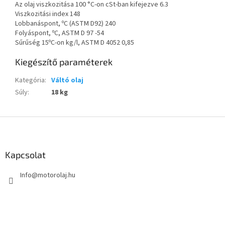
Az olaj viszkozitása 100 °C-on cSt-ban kifejezve 6.3
Viszkozitási index 148
Lobbanáspont, ºC (ASTM D92) 240
Folyáspont, ºC, ASTM D 97 -54
Sűrűség 15ºC-on kg/l, ASTM D 4052 0,85
Kiegészítő paraméterek
Kategória
:
Váltó olaj
Súly
:
18 kg
L
á
b
l
Kapcsolat
é
Info
@
motorolaj.hu
c