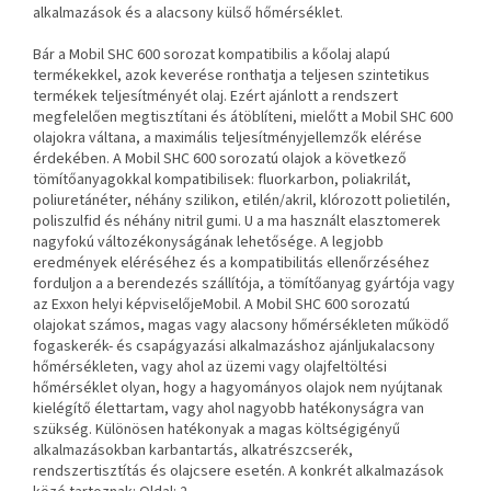
alkalmazások és a
alacsony külső hőmérséklet.
Bár a Mobil SHC 600 sorozat kompatibilis a kőolaj alapú
termékekkel, azok keverése ronthatja a teljesen szintetikus
termékek teljesítményét
olaj. Ezért ajánlott a rendszert
megfelelően megtisztítani és átöblíteni, mielőtt a Mobil SHC 600
olajokra váltana,
a maximális teljesítményjellemzők elérése
érdekében. A Mobil SHC 600 sorozatú olajok a következő
tömítőanyagokkal kompatibilisek:
fluorkarbon, poliakrilát,
poliuretánéter, néhány szilikon, etilén/akril, klórozott polietilén,
poliszulfid és néhány nitril gumi. U
a ma használt elasztomerek
nagyfokú változékonyságának lehetősége. A legjobb
eredmények eléréséhez és a kompatibilitás ellenőrzéséhez
forduljon a
a berendezés szállítója, a tömítőanyag gyártója vagy
az Exxon helyi képviselőjeMobil.
A Mobil SHC 600 sorozatú
olajokat számos, magas vagy alacsony hőmérsékleten működő
fogaskerék- és csapágyazási alkalmazáshoz ajánljuk
alacsony
hőmérsékleten, vagy ahol az üzemi vagy olajfeltöltési
hőmérséklet olyan, hogy a hagyományos olajok nem nyújtanak
kielégítő élettartam, vagy ahol nagyobb hatékonyságra van
szükség. Különösen hatékonyak a magas költségigényű
alkalmazásokban
karbantartás, alkatrészcserék,
rendszertisztítás és olajcsere esetén. A konkrét alkalmazások