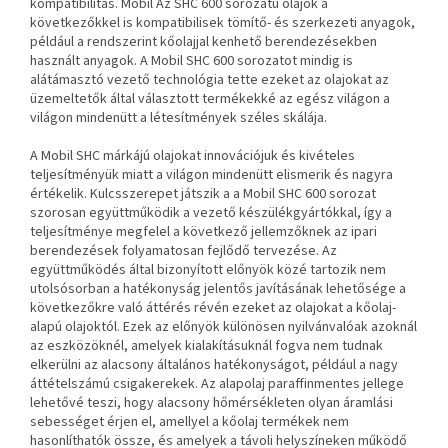
kompatibilitás. Mobil Az SHC 600 sorozatú olajok a
következőkkel is kompatibilisek
tömítő- és szerkezeti anyagok,
például a rendszerint kőolajjal kenhető berendezésekben
használt anyagok.
A Mobil SHC 600 sorozatot mindig is
alátámasztó vezető technológia tette ezeket az olajokat az
üzemeltetők által választott termékekké az egész világon
a
világon mindenütt a létesítmények széles skálája.
A Mobil SHC márkájú olajokat innovációjuk és kivételes
teljesítményük miatt a világon mindenütt elismerik és nagyra
értékelik. Kulcsszerepet játszik a
a Mobil SHC 600 sorozat
szorosan együttműködik a vezető készülékgyártókkal, így a
teljesítménye megfelel a következő jellemzőknek
az ipari
berendezések folyamatosan fejlődő tervezése.
Az
együttműködés által bizonyított előnyök közé tartozik nem
utolsósorban a hatékonyság jelentős javításának lehetősége a
következőkre való áttérés révén
ezeket az olajokat a kőolaj-
alapú olajoktól. Ezek az előnyök különösen nyilvánvalóak azoknál
az eszközöknél, amelyek kialakításuknál fogva nem tudnak
elkerülni az alacsony általános hatékonyságot, például a nagy
áttételszámú csigakerekek.
Az alapolaj paraffinmentes jellege
lehetővé teszi, hogy alacsony hőmérsékleten olyan áramlási
sebességet érjen el, amellyel a kőolaj
termékek nem
hasonlíthatók össze, és amelyek a távoli helyszíneken működő