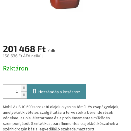
201 468 Ft
/ db
158 636 Ft ÁFA nélkül
Egységár:
Raktáron
Hozzáadás a kosárhoz
Mobil Az SHC 600 sorozatú olajok olyan hajtómű- és csapágyolajok,
amelyeket kivételes szolgáltatásra terveztek
a berendezések
védelme, az olaj élettartama és a problémamentes működés
szempontjából. Szintetikus, paraffinmentes olajokból készülnek a
szénhidrogén bázis, egyedülálló szabadalmaztatott