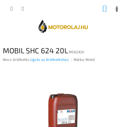
Ugrás
KOSÁR
a
fő
tartalomhoz
MOBIL SHC 624 20L
MS62420
A
Nincs értékelés
Ugrás az értékeléshez
Márka:
Mobil
termék
átlagos
értékelése
5-
ből
0,0
csillag.