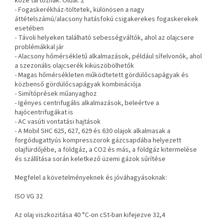
közé tartoznak: Oldal: 2
- Fogaskerékház-töltetek, különösen a nagy
áttételszámú/alacsony hatásfokú csigakerekes fogaskerekek
esetében
- Távoli helyeken található sebességváltók, ahol az olajcsere
problémákkal jár
- Alacsony hőmérsékletű alkalmazások, például sífelvonók, ahol
a szezonális olajcserék kiküszöbölhetők
- Magas hőmérsékleten működtetett gördülőcsapágyak és
közbenső gördülőcsapágyak kombinációja
- Simítóprések műanyaghoz
- Igényes centrifugális alkalmazások, beleértve a
hajócentrifugákat is
- AC vasúti vontatási hajtások
- A Mobil SHC 625, 627, 629 és 630 olajok alkalmasak a
forgódugattyús kompresszorok gázcsapdába helyezett
olajfürdőjébe,
a földgáz, a CO2 és más, a földgáz kitermelése
és szállítása során keletkező üzemi gázok sűrítése
Megfelel a követelményeknek és jóváhagyásoknak:
ISO VG 32
Az olaj viszkozitása 40 °C-on cSt-ban kifejezve 32,4