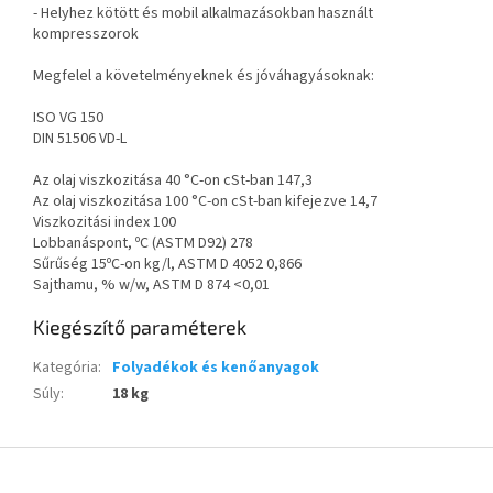
- Helyhez kötött és mobil alkalmazásokban használt
kompresszorok
Megfelel a követelményeknek és jóváhagyásoknak:
ISO VG 150
DIN 51506 VD-L
Az olaj viszkozitása 40 °C-on cSt-ban 147,3
Az olaj viszkozitása 100 °C-on cSt-ban kifejezve 14,7
Viszkozitási index 100
Lobbanáspont, ºC (ASTM D92) 278
Sűrűség 15ºC-on kg/l, ASTM D 4052 0,866
Sajthamu, % w/w, ASTM D 874 <0,01
Kiegészítő paraméterek
Kategória
:
Folyadékok és kenőanyagok
Súly
:
18 kg
L
á