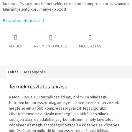
közepes és közepes hőmérsékleten működő kompresszorok számára
kihívást jelentő körülmények között.
Részletes információ
KÉRDÉS
NYOMON KÖVETÉS
MEGOSZTÁS
Leírás
Beszélgetés
Termék részletes leírása
A Mobil Rarus 400 termékcsalád egy prémium minőségű,
töltetlen kompresszorolaj, amelyet a következőkre terveztek
megfelelnek a főbb kompresszorgyártók legszigorúbb
követelményeinek. Kiváló minőségű olajokból készülnek
kőolajon
alap- és adalékanyag-komplexum, amely kivételes
védelmet és megbízhatóságot biztosít a közepes és közepes
hőmérsékleten működő kompresszorok számára
kihívást