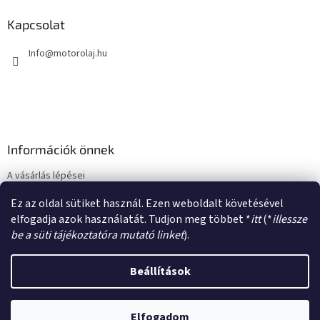
b
l
Kapcsolat
é
Info
@
motorolaj.hu
c
Információk önnek
A vásárlás lépései
Üzleti feltételek (ÁSZF)
Ez az oldal sütiket használ. Ezen weboldalt követésével
Adatkezelési tájékoztató
elfogadja azok használatát. Tudjon meg többet *
itt
(*
illessze
be a süti tájékoztatóra mutató linket
).
Beállítások
Shoptet készítette
Elfogadom
Copyright 2026
motorolaj.hu
. Minden jog fenntartva.