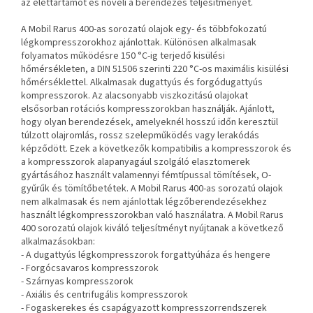
az élettartamot és növeli a berendezés teljesítményét.
A Mobil Rarus 400-as sorozatú olajok egy- és többfokozatú
légkompresszorokhoz ajánlottak. Különösen alkalmasak
folyamatos működésre 150 °C-ig terjedő kisülési
hőmérsékleten, a DIN 51506 szerinti 220 °C-os maximális kisülési
hőmérséklettel. Alkalmasak dugattyús és forgódugattyús
kompresszorok. Az alacsonyabb viszkozitású olajokat
elsősorban rotációs kompresszorokban használják. Ajánlott,
hogy
olyan berendezések, amelyeknél hosszú időn keresztül
túlzott olajromlás, rossz szelepműködés vagy lerakódás
képződött. Ezek a következők
kompatibilis a kompresszorok és
a kompresszorok alapanyagául szolgáló elasztomerek
gyártásához használt valamennyi fémtípussal
tömítések, O-
gyűrűk és tömítőbetétek.
A Mobil Rarus 400-as sorozatú olajok
nem alkalmasak és nem ajánlottak légzőberendezésekhez
használt légkompresszorokban való használatra.
A Mobil Rarus
400 sorozatú olajok kiváló teljesítményt nyújtanak a következő
alkalmazásokban:
- A dugattyús légkompresszorok forgattyúháza és hengere
- Forgócsavaros kompresszorok
- Szárnyas kompresszorok
- Axiális és centrifugális kompresszorok
- Fogaskerekes és csapágyazott kompresszorrendszerek