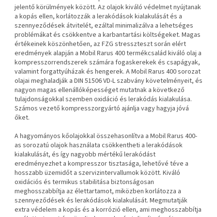
jelentő körülmények között. Az olajok kiváló védelmet nyújtanak
a kopás ellen, korlátozzák a lerakódások kialakulását és a
szennyeződések átvitelét,
ezáltal minimalizálva a lehetséges
problémákat és csökkentve a karbantartási költségeket. Magas
értékeinek köszönhetően,
az FZG stresszteszt során elért
eredmények alapján a Mobil Rarus 400 termékcsalád kiváló olaj a
kompresszorrendszerek számára
fogaskerekek és csapágyak,
valamint forgattyúházak és hengerek.
A Mobil Rarus 400 sorozat
olajai meghaladják a DIN 51506 VD-L szabvány követelményeit, és
nagyon magas ellenállóképességet mutatnak a következő
tulajdonságokkal szemben
oxidáció és lerakódás kialakulása.
Számos vezető kompresszorgyártó ajánlja vagy hagyja jóvá
őket.
A hagyományos kőolajokkal összehasonlítva a Mobil Rarus 400-
as sorozatú olajok használata csökkentheti a lerakódások
kialakulását, és így nagyobb mértékű lerakódást
eredményezhet
a kompresszor tisztasága, lehetővé téve a
hosszabb üzemidőt a szervizintervallumok között. Kiváló
oxidációs és termikus stabilitása biztonságosan
meghosszabbítja az élettartamot, miközben korlátozza a
szennyeződések és lerakódások kialakulását. Megmutatják
extra védelem a kopás és a korrózió ellen, ami meghosszabbítja