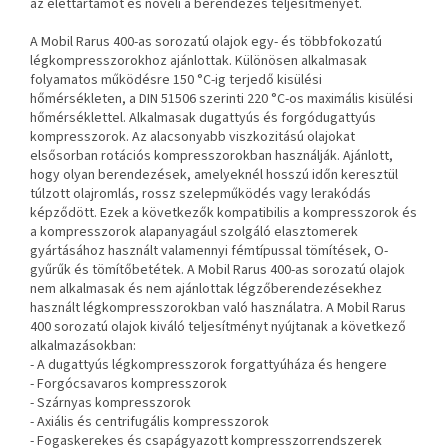
az élettartamot és növeli a berendezés teljesítményét.
A Mobil Rarus 400-as sorozatú olajok egy- és többfokozatú
légkompresszorokhoz ajánlottak. Különösen alkalmasak
folyamatos működésre 150 °C-ig terjedő kisülési
hőmérsékleten, a DIN 51506 szerinti 220 °C-os maximális kisülési
hőmérséklettel. Alkalmasak dugattyús és forgódugattyús
kompresszorok. Az alacsonyabb viszkozitású olajokat
elsősorban rotációs kompresszorokban használják. Ajánlott,
hogy
olyan berendezések, amelyeknél hosszú időn keresztül
túlzott olajromlás, rossz szelepműködés vagy lerakódás
képződött. Ezek a következők
kompatibilis a kompresszorok és
a kompresszorok alapanyagául szolgáló elasztomerek
gyártásához használt valamennyi fémtípussal
tömítések, O-
gyűrűk és tömítőbetétek.
A Mobil Rarus 400-as sorozatú olajok
nem alkalmasak és nem ajánlottak légzőberendezésekhez
használt légkompresszorokban való használatra.
A Mobil Rarus
400 sorozatú olajok kiváló teljesítményt nyújtanak a következő
alkalmazásokban:
- A dugattyús légkompresszorok forgattyúháza és hengere
- Forgócsavaros kompresszorok
- Szárnyas kompresszorok
- Axiális és centrifugális kompresszorok
- Fogaskerekes és csapágyazott kompresszorrendszerek