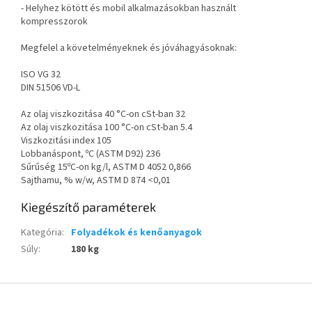
- Helyhez kötött és mobil alkalmazásokban használt
kompresszorok
Megfelel a követelményeknek és jóváhagyásoknak:
ISO VG 32
DIN 51506 VD-L
Az olaj viszkozitása 40 °C-on cSt-ban 32
Az olaj viszkozitása 100 °C-on cSt-ban 5.4
Viszkozitási index 105
Lobbanáspont, ºC (ASTM D92) 236
Sűrűség 15ºC-on kg/l, ASTM D 4052 0,866
Sajthamu, % w/w, ASTM D 874 <0,01
Kiegészítő paraméterek
Kategória
:
Folyadékok és kenőanyagok
Súly
:
180 kg
L
á