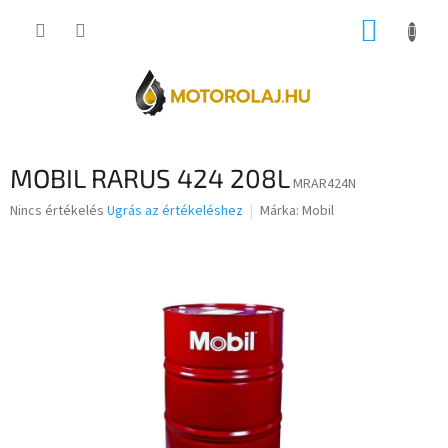
Ugrás
KOSÁR
a
fő
tartalomhoz
MOBIL RARUS 424 208L
MRAR424N
A
Nincs értékelés
Ugrás az értékeléshez
Márka:
Mobil
termék
átlagos
értékelése
5-
ből
0,0
csillag.