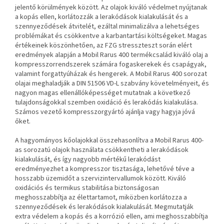
jelentő körülmények között. Az olajok kiváló védelmet nyújtanak
a kopás ellen, korlátozzák a lerakódások kialakulását és a
szennyeződések átvitelét,
ezáltal minimalizálva a lehetséges
problémákat és csökkentve a karbantartási költségeket. Magas
értékeinek köszönhetően,
az FZG stresszteszt során elért
eredmények alapján a Mobil Rarus 400 termékcsalád kiváló olaj a
kompresszorrendszerek számára
fogaskerekek és csapágyak,
valamint forgattyúházak és hengerek.
A Mobil Rarus 400 sorozat
olajai meghaladják a DIN 51506 VD-L szabvány követelményeit, és
nagyon magas ellenállóképességet mutatnak a következő
tulajdonságokkal szemben
oxidáció és lerakódás kialakulása.
Számos vezető kompresszorgyártó ajánlja vagy hagyja jóvá
őket.
A hagyományos kőolajokkal összehasonlítva a Mobil Rarus 400-
as sorozatú olajok használata csökkentheti a lerakódások
kialakulását, és így nagyobb mértékű lerakódást
eredményezhet
a kompresszor tisztasága, lehetővé téve a
hosszabb üzemidőt a szervizintervallumok között. Kiváló
oxidációs és termikus stabilitása biztonságosan
meghosszabbítja az élettartamot, miközben korlátozza a
szennyeződések és lerakódások kialakulását. Megmutatják
extra védelem a kopás és a korrózió ellen, ami meghosszabbítja