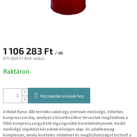
1 106 283 Ft
/ db
871 089 Ft ÁFA nélkül
Egységár:
Raktáron
Hozzáadás a kosárhoz
A Mobil Rarus 400 termékcsalád egy prémium minőségű, töltetlen
kompresszorolaj, amelyet a következőkre terveztek
megfelelnek a
főbb kompresszorgyártók legszigorúbb követelményeinek. Kiváló
minőségű olajokból készülnek kőolajon
alap- és adalékanyag-
komplexum, amely kivételes védelmet és megbízhatóságot biztosít a