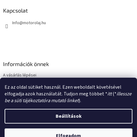
b
l
Kapcsolat
é
Info
@
motorolaj.hu
c
Információk önnek
A vásárlás lépései
Üzleti feltételek (ÁSZF)
Ez az oldal sütiket használ. Ezen weboldalt követésével
Adatkezelési tájékoztató
elfogadja azok használatát. Tudjon meg többet *
itt
(*
illessze
be a süti tájékoztatóra mutató linket
).
Beállítások
Shoptet készítette
Elfogadom
Copyright 2026
motorolaj.hu
. Minden jog fenntartva.