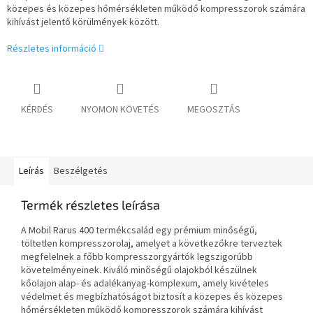
közepes és közepes hőmérsékleten működő kompresszorok számára
kihívást jelentő körülmények között.
Részletes információ
KÉRDÉS
NYOMON KÖVETÉS
MEGOSZTÁS
Leírás
Beszélgetés
Termék részletes leírása
A Mobil Rarus 400 termékcsalád egy prémium minőségű,
töltetlen kompresszorolaj, amelyet a következőkre terveztek
megfelelnek a főbb kompresszorgyártók legszigorúbb
követelményeinek. Kiváló minőségű olajokból készülnek
kőolajon
alap- és adalékanyag-komplexum, amely kivételes
védelmet és megbízhatóságot biztosít a közepes és közepes
hőmérsékleten működő kompresszorok számára
kihívást