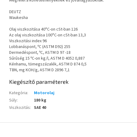
Megfelel a követelményeknek és jóváhagyásoknak:
DEUTZ
Waukesha
Olaj viszkozitása 40°C-on cSt-ban 126
Az olaj viszkozitása 100°C-on cSt-ban 13,3
Viszkozitási index 96
Lobbanáspont, ºC (ASTM D92) 255
Dermedéspont, ºC, ASTM D 97 -18
Sűrűség 15 ºC-on kg/l, ASTM D 4052 0,887
Kénhamu, tömegszázalék, ASTM D 874 0,5
TBN, mg KOH/g, ASTM D 2896 7,1
Kiegészítő paraméterek
Kategória
:
Motorolaj
Súly
:
180 kg
Viszkozitás
:
SAE 40
L
á