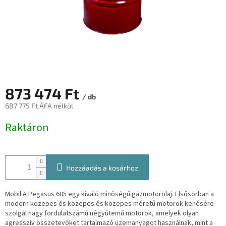
873 474 Ft
/ db
687 775 Ft ÁFA nélkül
Egységár:
Raktáron
Hozzáadás a kosárhoz
Mobil A Pegasus 605 egy kiváló minőségű gázmotorolaj. Elsősorban a
modern közepes és közepes és közepes méretű motorok kenésére
szolgál
nagy fordulatszámú négyütemű motorok, amelyek olyan
agresszív összetevőket tartalmazó üzemanyagot használnak, mint a