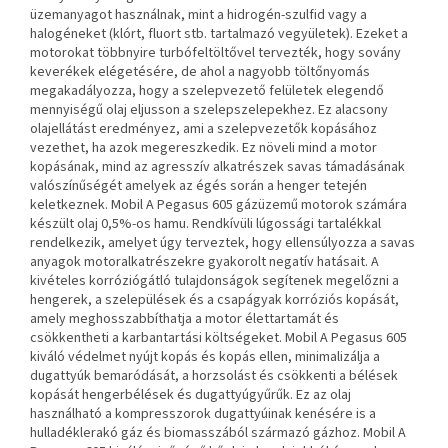
üzemanyagot használnak, mint a hidrogén-szulfid vagy a
halogéneket (klórt, fluort stb. tartalmazó vegyületek). Ezeket a
motorokat többnyire turbófeltöltővel tervezték, hogy
sovány
keverékek elégetésére, de ahol a nagyobb töltőnyomás
megakadályozza, hogy a szelepvezető felületek
elegendő
mennyiségű olaj eljusson a szelepszelepekhez. Ez alacsony
olajellátást eredményez, ami a szelepvezetők kopásához
vezethet, ha azok
megereszkedik. Ez növeli mind a motor
kopásának, mind az agresszív alkatrészek savas támadásának
valószínűségét
amelyek az égés során a henger tetején
keletkeznek. Mobil A Pegasus 605 gázüzemű motorok számára
készült olaj 0,5%-os
hamu. Rendkívüli lúgossági tartalékkal
rendelkezik, amelyet úgy terveztek, hogy ellensúlyozza a savas
anyagok motoralkatrészekre gyakorolt negatív hatásait.
A
kivételes korróziógátló tulajdonságok segítenek megelőzni a
hengerek, a szelepülések és a csapágyak korróziós kopását,
amely
meghosszabbíthatja a motor élettartamát és
csökkentheti a karbantartási költségeket. Mobil A Pegasus 605
kiváló védelmet nyújt
kopás és kopás ellen, minimalizálja a
dugattyúk bemaródását, a horzsolást és csökkenti a bélések
kopását
hengerbélések és dugattyúgyűrűk. Ez az olaj
használható a kompresszorok dugattyúinak kenésére is a
hulladéklerakó gáz és
biomasszából származó gázhoz.
Mobil A