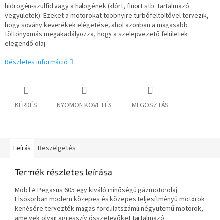
hidrogén-szulfid vagy a
halogének (klórt, fluort stb. tartalmazó
vegyületek). Ezeket a motorokat többnyire turbófeltöltővel tervezik,
hogy
sovány keverékek elégetése, ahol azonban a magasabb
töltőnyomás megakadályozza, hogy a szelepvezető felületek
elegendő olaj.
Részletes információ
KÉRDÉS
NYOMON KÖVETÉS
MEGOSZTÁS
Leírás
Beszélgetés
Termék részletes leírása
Mobil A Pegasus 605 egy kiváló minőségű gázmotorolaj.
Elsősorban modern közepes és közepes teljesítményű motorok
kenésére tervezték
magas fordulatszámú négyütemű motorok,
amelyek olyan agresszív összetevőket tartalmazó