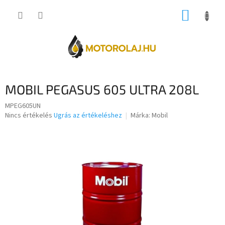
Ugrás
KOSÁR
a
fő
tartalomhoz
MOBIL PEGASUS 605 ULTRA 208L
MPEG605UN
A
Nincs értékelés
Ugrás az értékeléshez
Márka:
Mobil
termék
átlagos
értékelése
5-
ből
0,0
csillag.