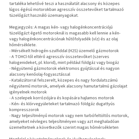
tartaléka lehetővé teszi a használatát alacsony és közepes
lúgos égésű motorokban
agresszív összetevőket tartalmazó
tüzelőgázt használó üzemanyagokat.
Megjegyzés: A magas kén- vagy halogénkoncentrációjú
tüzelőgázt égető motoroknál is magasabb kell lennie a kén-
vagy halogénkoncentrációnak
hűtőfolyadék (víz) és az olaj
hőmérséklete.
- Mérsékelt hidrogén-szulfiddal (H2S) üzemelő gázmotorok
- A TOHCl-től eltérő agresszív összetevőket (szerves
halogenideket, pl.
klorid), mint például földgáz vagy biogáz
- Négyütemű gázmotorok elektromos gyújtással és nagyon
alacsony kenőolaj-fogyasztással
- Katalizátorral felszerelt, közepes és nagy fordulatszámú
négyütemű motorok, amelyek alacsony hamutartalmú gázolajat
igényelnek
motorok
- A szelepek korróziójára és kopására hajlamos motorok
- Kén- és klórvegyületeket tartalmazó földgáz dugattyús
kompresszorok
- Nagy teljesítményű motorok vagy nem turbófeltöltős motorok,
amelyeket névleges teljesítményen vagy azt meghaladóan
üzemeltetnek a következők szerint
magas hőmérsékleten