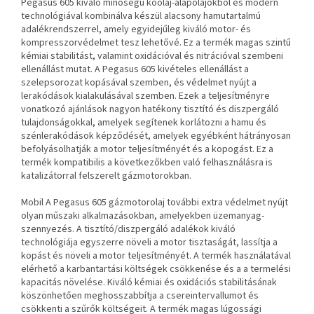
Pegasus 605 kiváló minőségű kőolaj-alapolajokból és modern
technológiával kombinálva készül
alacsony hamutartalmú
adalékrendszerrel, amely egyidejűleg kiváló motor- és
kompresszorvédelmet tesz lehetővé. Ez a termék
magas szintű
kémiai stabilitást, valamint oxidációval és nitrációval szembeni
ellenállást mutat. A Pegasus 605 kivételes
ellenállást a
szelepsorozat kopásával szemben, és védelmet nyújt a
lerakódások kialakulásával szemben. Ezek a teljesítményre
vonatkozó ajánlások nagyon
hatékony tisztító és diszpergáló
tulajdonságokkal, amelyek segítenek korlátozni a hamu és
szénlerakódások képződését, amelyek
egyébként hátrányosan
befolyásolhatják a motor teljesítményét és a kopogást. Ez a
termék kompatibilis a következőkben való felhasználásra is
katalizátorral felszerelt gázmotorokban.
Mobil A Pegasus 605 gázmotorolaj további extra védelmet nyújt
olyan műszaki alkalmazásokban, amelyekben
üzemanyag-
szennyezés. A tisztító/diszpergáló adalékok kiváló
technológiája egyszerre növeli a motor tisztaságát, lassítja a
kopást és növeli a motor teljesítményét. A termék használatával
elérhető a karbantartási költségek csökkenése és a
a termelési
kapacitás növelése. Kiváló kémiai és oxidációs stabilitásának
köszönhetően meghosszabbítja a csereintervallumot és
csökkenti a szűrők költségeit.
A termék magas lúgossági