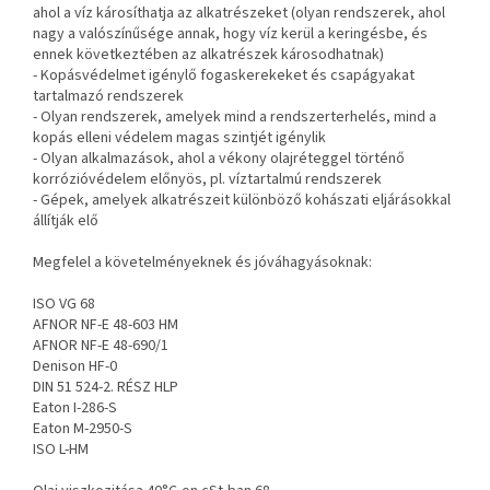
ahol a víz károsíthatja az alkatrészeket (olyan rendszerek, ahol
nagy a valószínűsége annak, hogy víz kerül a keringésbe, és
ennek következtében az alkatrészek károsodhatnak)
- Kopásvédelmet igénylő fogaskerekeket és csapágyakat
tartalmazó rendszerek
- Olyan rendszerek, amelyek mind a rendszerterhelés, mind a
kopás elleni védelem magas szintjét igénylik
- Olyan alkalmazások, ahol a vékony olajréteggel történő
korrózióvédelem előnyös, pl. víztartalmú rendszerek
- Gépek, amelyek alkatrészeit különböző kohászati eljárásokkal
állítják elő
Megfelel a követelményeknek és jóváhagyásoknak:
ISO VG 68
AFNOR NF-E 48-603 HM
AFNOR NF-E 48-690/1
Denison HF-0
DIN 51 524-2. RÉSZ HLP
Eaton I-286-S
Eaton M-2950-S
ISO L-HM