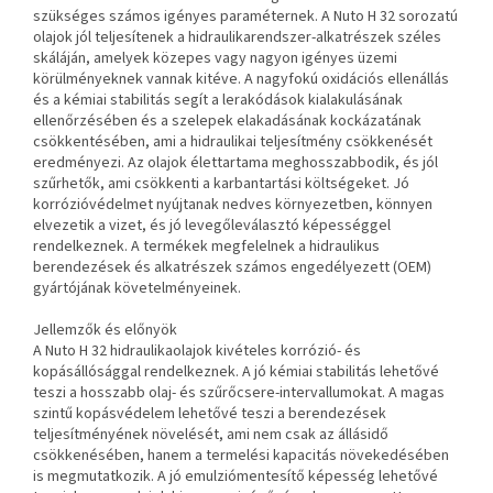
szükséges számos igényes paraméternek. A Nuto H 32 sorozatú
olajok jól teljesítenek a hidraulikarendszer-alkatrészek széles
skáláján, amelyek közepes vagy nagyon igényes üzemi
körülményeknek vannak kitéve. A nagyfokú oxidációs ellenállás
és a kémiai stabilitás segít a lerakódások kialakulásának
ellenőrzésében és a szelepek elakadásának kockázatának
csökkentésében, ami a hidraulikai teljesítmény csökkenését
eredményezi. Az olajok élettartama meghosszabbodik, és jól
szűrhetők, ami csökkenti a karbantartási költségeket. Jó
korrózióvédelmet nyújtanak nedves környezetben, könnyen
elvezetik a vizet, és jó levegőleválasztó képességgel
rendelkeznek. A termékek megfelelnek a hidraulikus
berendezések és alkatrészek számos engedélyezett (OEM)
gyártójának követelményeinek.
Jellemzők és előnyök
A Nuto H 32 hidraulikaolajok kivételes korrózió- és
kopásállósággal rendelkeznek. A jó kémiai stabilitás lehetővé
teszi a hosszabb olaj- és szűrőcsere-intervallumokat. A magas
szintű kopásvédelem lehetővé teszi a berendezések
teljesítményének növelését, ami nem csak az állásidő
csökkenésében, hanem a termelési kapacitás növekedésében
is megmutatkozik. A jó emulziómentesítő képesség lehetővé