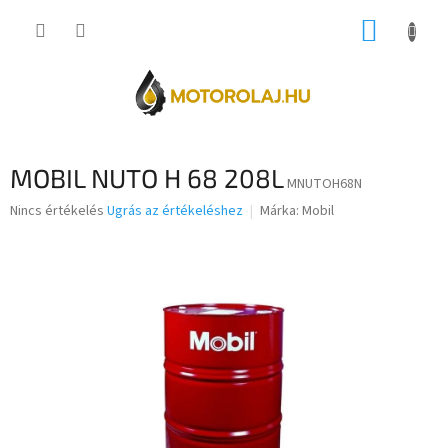
Ugrás
KOSÁR
a
fő
tartalomhoz
MOBIL NUTO H 68 208L
MNUTOH68N
A
Nincs értékelés
Ugrás az értékeléshez
Márka:
Mobil
termék
átlagos
értékelése
5-
ből
0,0
csillag.