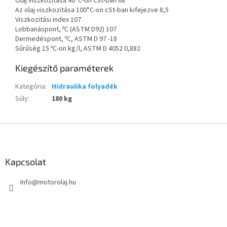
Olaj viszkozitása 40°C-on cSt-ban 68
Az olaj viszkozitása 100°C-on cSt-ban kifejezve 8,5
Viszkozitási index 107
Lobbanáspont, ºC (ASTM D92) 107
Dermedéspont, ºC, ASTM D 97 -18
Sűrűség 15 ºC-on kg/l, ASTM D 4052 0,882
Kiegészítő paraméterek
Kategória
:
Hidraulika folyadék
Súly
:
180 kg
L
á
b
l
Kapcsolat
é
Info
@
motorolaj.hu
c