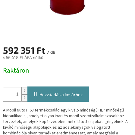
592 351 Ft
/ db
466 418 Ft ÁFA nélkül
Egységár:
Raktáron
Hozzáadás a kosárhoz
A Mobil Nuto H 68 termékcsalád egy kiváló minőségű HLP minőségű
hidraulikaolaj, amelyet olyan ipari és mobil szervizalkalmazásokhoz
terveztek, amelyek kopásvédelemmel ellátott olajokat igényelnek. A
kiváló minőségű alapolajok és az adalékanyagok válogatott
kombinációja olyan terméket eredményezett, amely megfelel a