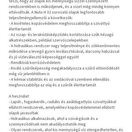
teszi, hogy az olajok kis mennyiségű vízzel szennyezett
rendszerekben is működjenek, és a vizet még mindig könnyen
eltávolítsák. A Nuto H 32 sorozatú olajok legfontosabb
teljesítményjellemzői a következők:
- A kivételes kopásvédelem meghosszabbítja a szivattyú
élettartamát
- Az iszap- és lerakódásképződés korlátozása szűk hézagú
alkatrészekben, például szervószelepekben
- A hidraulikus rendszer nagy teljesítménye és zökkenőmentes
működése a levegő gyors leválasztásával, alacsony habzással
és jó vízleválasztó képességgel együtt
- Rendkívüli korrózióvédelem
- Kiváló szűrőképesség megakadályozza a szűrő eltömődését
még víz jelenlétében is
- A kémiai stabilitás és az oxidációval szembeni ellenállás
meghosszabbítja az olaj és a szűrők élettartamát
A használat
- Lapát-, fogaskerék-, radiális és axiáldugattyús szivattyúkkal
ellátott rendszerek, amelyekhez kopásvédelemmel ellátott
olajok javasoltak
- Hidraulikus alkalmazások, ahol a szivárgások és a
szennyeződések nem akadályozhatók meg
- Olyan rendszerek, ahol kis mennyiségű víz elengedhetetlen, és