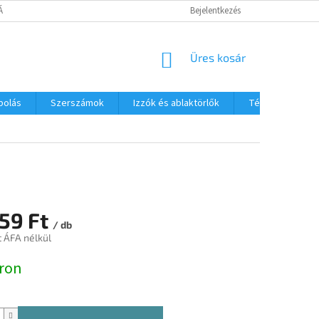
TÁJÉKOZTATÓ
Bejelentkezés
KOSÁR
Üres kosár
polás
Szerszámok
Izzók és ablaktörlők
Téli termékek
159 Ft
/ db
t ÁFA nélkül
:
ron