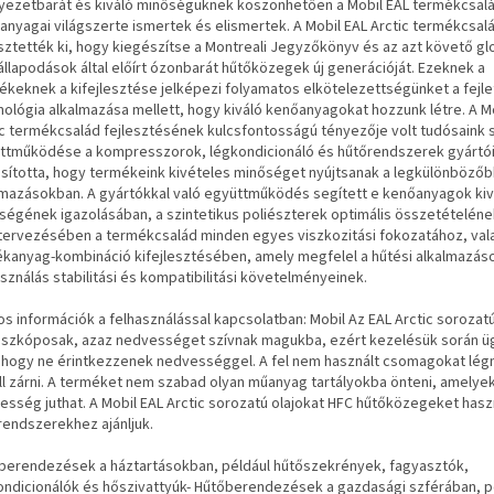
yezetbarát és kiváló minőségüknek köszönhetően a Mobil EAL termékcsal
anyagai világszerte ismertek és elismertek. A Mobil EAL Arctic termékcsal
esztették ki, hogy kiegészítse a Montreali Jegyzőkönyv és az azt követő gl
llapodások által előírt ózonbarát hűtőközegek új generációját. Ezeknek a
ékeknek a kifejlesztése jelképezi folyamatos elkötelezettségünket a fejle
nológia alkalmazása mellett, hogy kiváló kenőanyagokat hozzunk létre. A M
ic termékcsalád fejlesztésének kulcsfontosságú tényezője volt tudósaink 
ttműködése a kompresszorok, légkondicionáló és hűtőrendszerek gyártóiv
osította, hogy termékeink kivételes minőséget nyújtsanak a legkülönböző
lmazásokban. A gyártókkal való együttműködés segített e kenőanyagok ki
ségének igazolásában, a szintetikus poliészterek optimális összetételéne
ervezésében a termékcsalád minden egyes viszkozitási fokozatához, vala
ékanyag-kombináció kifejlesztésében, amely megfelel a hűtési alkalmazás
sználás stabilitási és kompatibilitási követelményeinek.
os információk a felhasználással kapcsolatban: Mobil Az EAL Arctic sorozatú
oszkóposak, azaz nedvességet szívnak magukba, ezért kezelésük során ügy
, hogy ne érintkezzenek nedvességgel. A fel nem használt csomagokat lé
ell zárni. A terméket nem szabad olyan műanyag tartályokba önteni, amelye
esség juthat. A Mobil EAL Arctic sorozatú olajokat HFC hűtőközegeket hasz
rendszerekhez ajánljuk.
berendezések a háztartásokban, például hűtőszekrények, fagyasztók,
ondicionálók és hőszivattyúk- Hűtőberendezések a gazdasági szférában, p