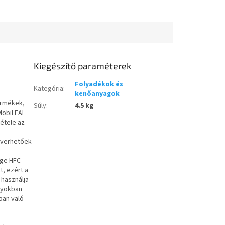
Kiegészítő paraméterek
Folyadékok és
Kategória
:
kenőanyagok
ermékek,
Súly
:
4.5 kg
Mobil EAL
tétele az
keverhetőek
ége HFC
, ezért a
 használja
ályokban
ban való