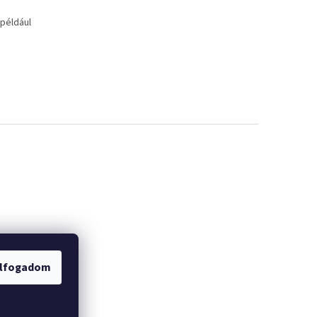
 például
lfogadom