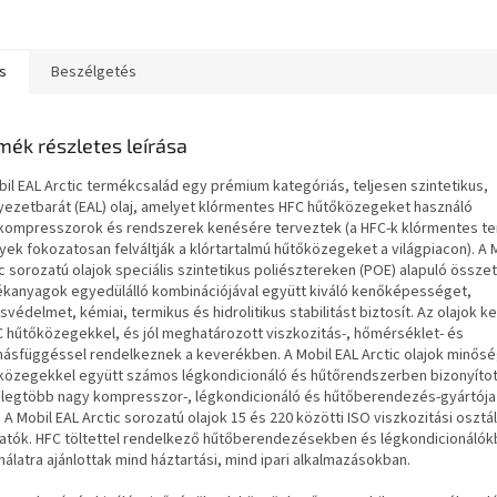
s
Beszélgetés
mék részletes leírása
bil EAL Arctic termékcsalád egy prémium kategóriás, teljesen szintetikus,
yezetbarát (EAL) olaj, amelyet klórmentes HFC hűtőközegeket használó
kompresszorok és rendszerek kenésére terveztek (a HFC-k klórmentes t
yek fokozatosan felváltják a klórtartalmú hűtőközegeket a világpiacon). A 
c sorozatú olajok speciális szintetikus poliésztereken (POE) alapuló össze
ékanyagok egyedülálló kombinációjával együtt kiváló kenőképességet,
védelmet, kémiai, termikus és hidrolitikus stabilitást biztosít. Az olajok 
C hűtőközegekkel, és jól meghatározott viszkozitás-, hőmérséklet- és
ásfüggéssel rendelkeznek a keverékben. A Mobil EAL Arctic olajok minős
közegekkel együtt számos légkondicionáló és hűtőrendszerben bizonyított
g legtöbb nagy kompresszor-, légkondicionáló és hűtőberendezés-gyártója
 A Mobil EAL Arctic sorozatú olajok 15 és 220 közötti ISO viszkozitási oszt
atók. HFC töltettel rendelkező hűtőberendezésekben és légkondicionálók
álatra ajánlottak mind háztartási, mind ipari alkalmazásokban.