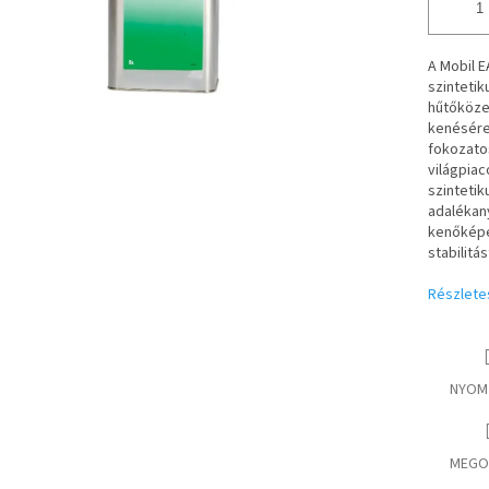
A Mobil E
szintetik
hűtőköze
kenésére
fokozatos
világpiac
szintetik
adalékany
kenőképe
stabilitás
Részlete
NYOM
MEGO