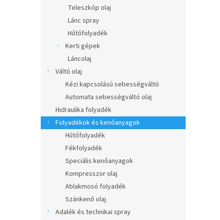
l
Teleszkóp olaj
Lánc spray
Hűtőfolyadék
Kerti gépek
Láncolaj
Váltó olaj
Kézi kapcsolású sebességváltó
Automata sebességváltó olaj
Hidraulika folyadék
Folyadékok és kenőanyagok
Hűtőfolyadék
Fékfolyadék
Speciális kenőanyagok
Kompresszor olaj
Ablakmosó folyadék
Szánkenő olaj
Adalék és technikai spray