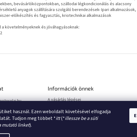
tekben, bevásárlóközpontokban, szállodai légkondicionálás és alacsony
rsékletű anyagok szállítására szolgáló berendezések- Ipari alkalmazások,
miszer-előkészítés és fagyasztás, kriotechnikai alkalmazások
l a követelményeknek és jóváhagyásoknak:
22
at
Információk önnek
A vásárlás lépései
motorolaj.hu
Üzleti feltételek (ÁSZF)
sütiket használ. Ezen weboldalt követésével elfogadja
Adatkezelési tájékoztató
E
latát. Tudjon meg többet *
itt
(*
illessze be a süti
a mutató linket
).