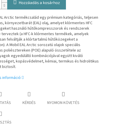
Hozzáadás a kosárhoz
AL Arctic termékcsalád egy prémium kategóriás, teljesen
us, környezetbarát (EAL) olaj, amelyet klórmentes HFC
geket használó hűtőkompresszorok és rendszerek
 terveztek (a HFC-k klórmentes termékek, amelyek
an felváltják a klórtartalmú hűtőközegeket a
on). A Mobil EAL Arctic sorozatú olajok speciális
us poliésztereken (POE) alapuló összetétele az
agok egyedülálló kombinációjával együtt kiváló
sséget, kopásvédelmet, kémiai, termikus és hidrolitikus
t biztosít.
s információ
TATÁS
KÉRDÉS
NYOMON KÖVETÉS
SZTÁS