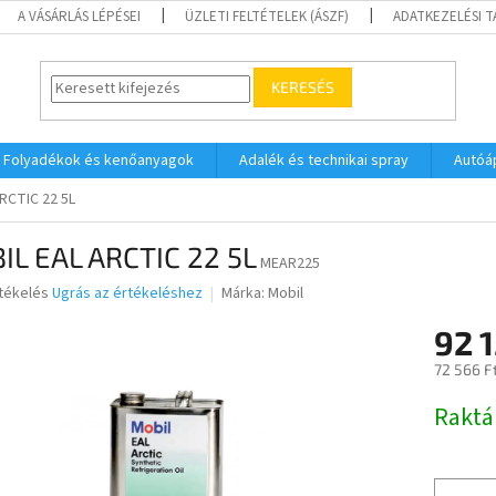
A VÁSÁRLÁS LÉPÉSEI
ÜZLETI FELTÉTELEK (ÁSZF)
ADATKEZELÉSI 
KERESÉS
Folyadékok és kenőanyagok
Adalék és technikai spray
Autóá
RCTIC 22 5L
IL EAL ARCTIC 22 5L
MEAR225
rtékelés
Ugrás az értékeléshez
Márka:
Mobil
92 
ése
72 566 F
Egységár
Raktá