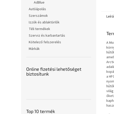
AdBlue
Autóápolás
Szerszámok
Leírá
Izzók és ablaktörlők
Téli termékek
Ter
Szerviz és karbantartás
Kötelező felszerelés
A Mo
körn
Márkák
hűtő
amel
Arcti
adal
Online fizetési lehetőséget
kopás
biztosítunk
a HF
nyom
hűtő
vilá
őket.
kaph
haszn
Top 10 termék