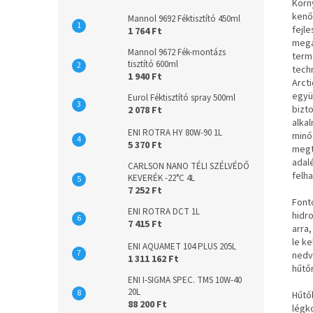
Körn
kenő
Mannol 9692 Féktisztító 450ml
fejl
1 764 Ft
megá
Mannol 9672 Fék-montázs
term
tisztító 600ml
tech
1 940 Ft
Arct
együ
Eurol Féktisztító spray 500ml
bizt
2 078 Ft
alka
ENI ROTRA HY 80W-90 1L
minő
5 370 Ft
megt
adal
CARLSON NANO TÉLI SZÉLVÉDŐ
felha
KEVERÉK -22°C 4L
7 252 Ft
Font
ENI ROTRA DCT 1L
hidr
7 415 Ft
arra
le k
ENI AQUAMET 104 PLUS 205L
nedv
1 311 162 Ft
hűtő
ENI I-SIGMA SPEC. TMS 10W-40
20L
Hűtő
88 200 Ft
légk