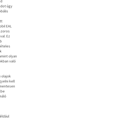
ád
ádot úgy
obális
tt
obil EAL
szoros
al. Ez
bb
vételes
k
mint olyan
okban való
 olajok
elni kell
gmentesen
kbe
náló
éldául