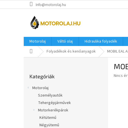
Ugrás
Info@motorolaj.hu
a
fő
tartalomhoz
Motorolaj
Váltó olaj
Hidraulika folyadék
Kezdőlap
Folyadékok és kenőanyagok
MOBIL EAL A
O
MOB
l
Kategóriák
d
A
Nincs é
Kategóriák
átugrása
a
termék
l
átlagos
Motorolaj
s
értékel
Személyautók
5-
ó
ből
Tehergépjárművek
p
0,0
a
Motorkerékpárok
csillag.
n
Kétütemű
e
Négyütemű