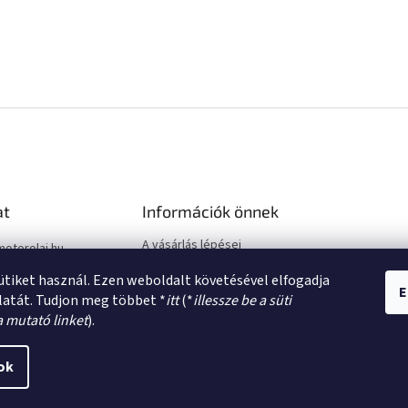
at
Információk önnek
A vásárlás lépései
motorolaj.hu
Üzleti feltételek (ÁSZF)
sütiket használ. Ezen weboldalt követésével elfogadja
Adatkezelési tájékoztató
E
latát. Tudjon meg többet *
itt
(*
illessze be a süti
a mutató linket
).
ok