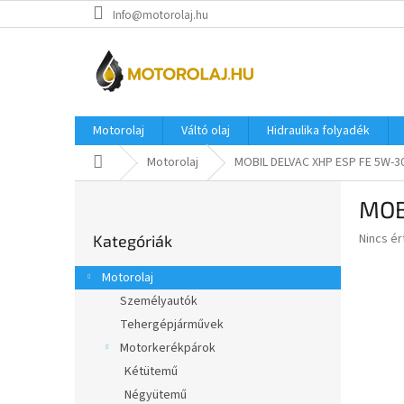
Ugrás
Info@motorolaj.hu
a
fő
tartalomhoz
Motorolaj
Váltó olaj
Hidraulika folyadék
Kezdőlap
Motorolaj
MOBIL DELVAC XHP ESP FE 5W-3
O
MOB
l
Kategóriák
d
A
Nincs é
Kategóriák
átugrása
a
termék
l
átlagos
Motorolaj
s
értékel
Személyautók
5-
ó
ből
Tehergépjárművek
p
0,0
a
Motorkerékpárok
csillag.
n
Kétütemű
e
Négyütemű