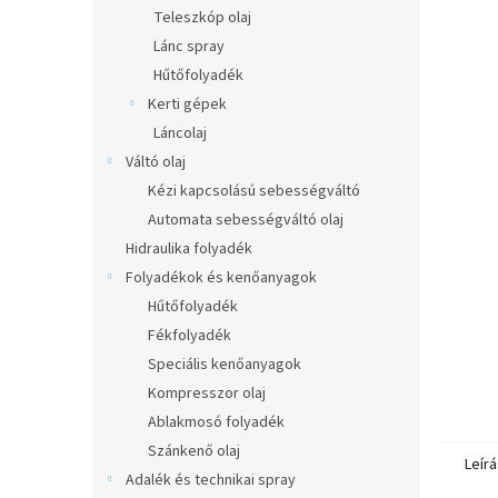
l
Teleszkóp olaj
Lánc spray
Hűtőfolyadék
Kerti gépek
Láncolaj
Váltó olaj
Kézi kapcsolású sebességváltó
Automata sebességváltó olaj
Hidraulika folyadék
Folyadékok és kenőanyagok
Hűtőfolyadék
Fékfolyadék
Speciális kenőanyagok
Kompresszor olaj
Ablakmosó folyadék
Szánkenő olaj
Leírá
Adalék és technikai spray