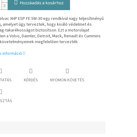
Hozzáadás a kosárhoz
elvac XHP ESP FE 5W-30 egy rendkívül nagy teljesítményű
, amelyet úgy terveztek, hogy kiváló védelmet és
g-takarékosságot biztosítson.
Ezt a motorolajat
ten a Volvo, Daimler, Detroit, Mack, Renault és Cummins
 követelményeinek megfelelően tervezték
.
s információ
TATÁS
KÉRDÉS
NYOMON KÖVETÉS
SZTÁS