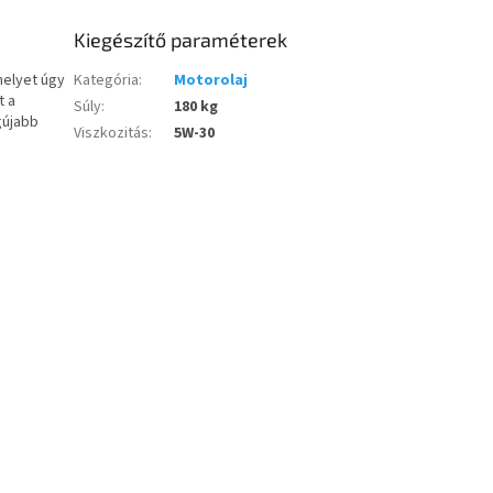
Kiegészítő paraméterek
melyet úgy
Kategória
:
Motorolaj
t a
Súly
:
180 kg
gújabb
Viszkozitás
:
5W-30