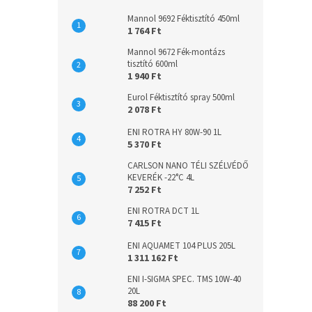
Mannol 9692 Féktisztító 450ml
1 764 Ft
Mannol 9672 Fék-montázs
tisztító 600ml
1 940 Ft
Eurol Féktisztító spray 500ml
2 078 Ft
ENI ROTRA HY 80W-90 1L
5 370 Ft
CARLSON NANO TÉLI SZÉLVÉDŐ
KEVERÉK -22°C 4L
7 252 Ft
ENI ROTRA DCT 1L
7 415 Ft
ENI AQUAMET 104 PLUS 205L
1 311 162 Ft
ENI I-SIGMA SPEC. TMS 10W-40
20L
88 200 Ft