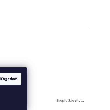
lfogadom
Shoptet készítette