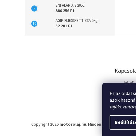
ENI ALARIA 3 205L
586 256 Ft
AGIP FLIESSFETT ZSA 5kg
32 281 Ft
L
á
b
l
é
Kapcsol
c
Info
@
Ez az oldal 
azok haszná
tájékoztatór
Beállítás
Copyright 2026
motorolaj.hu
. Minden jog fenntartva.