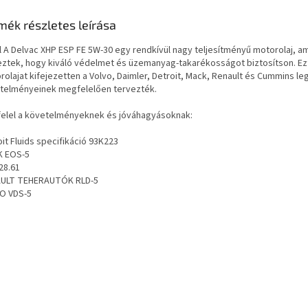
mék részletes leírása
l A Delvac XHP ESP FE 5W-30 egy rendkívül nagy teljesítményű motorolaj, a
eztek, hogy kiváló védelmet és üzemanyag-takarékosságot biztosítson.
Ez
rolajat kifejezetten a Volvo, Daimler, Detroit, Mack, Renault és Cummins le
telményeinek megfelelően tervezték
.
elel a követelményeknek és jóváhagyásoknak:
it Fluids specifikáció 93K223
 EOS-5
28.61
ULT TEHERAUTÓK RLD-5
O VDS-5