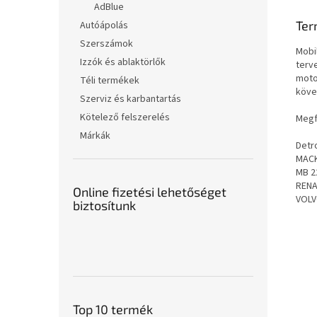
AdBlue
Ter
Autóápolás
Szerszámok
Mobi
Izzók és ablaktörlők
terv
moto
Téli termékek
köve
Szerviz és karbantartás
Kötelező felszerelés
Megf
Márkák
Detro
MACK
MB 2
RENA
Online fizetési lehetőséget
VOLV
biztosítunk
Top 10 termék