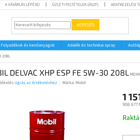
A VÁSÁRLÁS LÉPÉSEI
ÜZLETI FELTÉTELEK (ÁSZF)
ADATKEZELÉSI 
KERESÉS
Folyadékok és kenőanyagok
Adalék és technikai spray
Autóá
0 208L
IL DELVAC XHP ESP FE 5W-30 208L
MDXH
rtékelés
Ugrás az értékeléshez
Márka:
Mobil
1 15
ése
906 677 
Egységár
Raktá