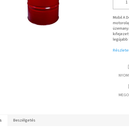
Mobil A D
motorolaj
üzemanya
kifejezet
legújabb
Részlete
NYOM
MEGO
s
Beszélgetés