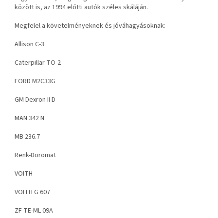
között is, az 1994 előtti autók széles skáláján.
Megfelel a követelményeknek és jóváhagyásoknak:
Allison C-3
Caterpillar TO-2
FORD M2C33G
GM Dexron II D
MAN 342 N
MB 236.7
Renk-Doromat
VOITH
VOITH G 607
ZF TE-ML 09A