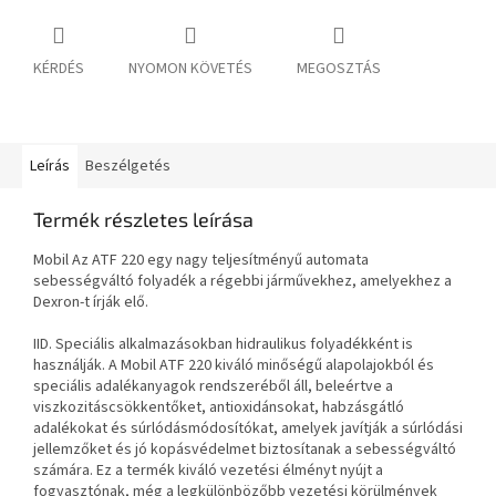
KÉRDÉS
NYOMON KÖVETÉS
MEGOSZTÁS
Leírás
Beszélgetés
Termék részletes leírása
Mobil Az ATF 220 egy nagy teljesítményű automata
sebességváltó folyadék a régebbi járművekhez, amelyekhez a
Dexron-t írják elő.
IID. Speciális alkalmazásokban hidraulikus folyadékként is
használják. A Mobil ATF 220 kiváló minőségű alapolajokból és
speciális adalékanyagok rendszeréből áll, beleértve a
viszkozitáscsökkentőket, antioxidánsokat, habzásgátló
adalékokat és súrlódásmódosítókat, amelyek javítják a súrlódási
jellemzőket és jó kopásvédelmet biztosítanak a sebességváltó
számára. Ez a termék kiváló vezetési élményt nyújt a
fogyasztónak, még a legkülönbözőbb vezetési körülmények