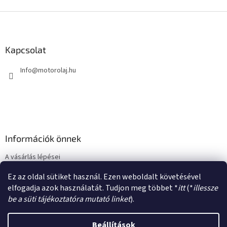
L
á
b
l
Kapcsolat
é
Info
@
motorolaj.hu
c
Információk önnek
A vásárlás lépései
Üzleti feltételek (ÁSZF)
Ez az oldal sütiket használ. Ezen weboldalt követésével
Adatkezelési tájékoztató
elfogadja azok használatát. Tudjon meg többet *
itt
(*
illessze
be a süti tájékoztatóra mutató linket
).
Beállítások