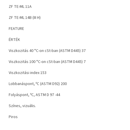
ZF TE-ML 11A
ZF TE-ML 14B (III H)
FEATURE
ÉRTÉK
Viszkozitás 40 °C-on cSt-ban (ASTM D445) 37
Viszkozitás 100 °C-on cSt-ban (ASTM D445) 7
Viszkozitási index 153
Lobbanáspont, ºC (ASTM D92) 200
Folyáspont, ºC, ASTM D 97 -44
Színes, vizuális.
Piros