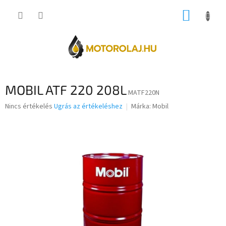
Ugrás
KOSÁR
a
fő
tartalomhoz
MOBIL ATF 220 208L
MATF220N
A
Nincs értékelés
Ugrás az értékeléshez
Márka:
Mobil
termék
átlagos
értékelése
5-
ből
0,0
csillag.