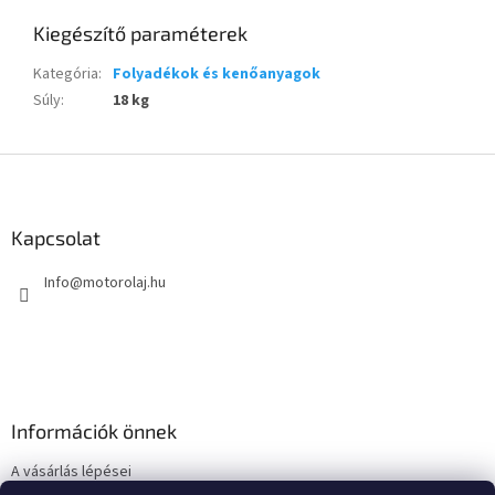
Kiegészítő paraméterek
Kategória
:
Folyadékok és kenőanyagok
Súly
:
18 kg
L
á
b
l
Kapcsolat
é
Info
@
motorolaj.hu
c
Információk önnek
A vásárlás lépései