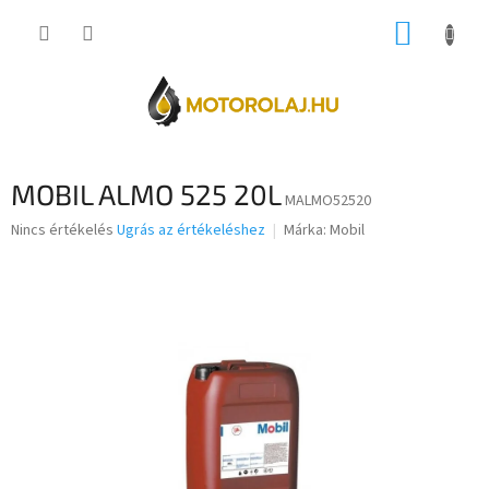
Ugrás
KOSÁR
a
fő
tartalomhoz
MOBIL ALMO 525 20L
MALMO52520
A
Nincs értékelés
Ugrás az értékeléshez
Márka:
Mobil
termék
átlagos
értékelése
5-
ből
0,0
csillag.