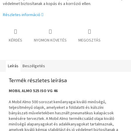
védelmet biztosítanak a kopás és a korrózió ellen.
Részletes információ
KÉRDÉS
NYOMON KÖVETÉS
MEGOSZTÁS
Leírás
Beszélgetés
Termék részletes leírása
MOBIL ALMO 525 ISO VG 46
A Mobil Almo 500 sorozat kenőanyagai kiváló minőségű,
teljesítményű olajok, amelyeket a földalatti és külszíni
bányászati műveletekben használt pneumatikus kalapácsok
kenésére terveztek. A Mobil Almo termékcsalád olajai kiváló
minőségű alapanyagokat és adalékanyagokat tartalmaznak,
amelyek kiváló kémiai stabilitást és jó védelmet biztosítanak a