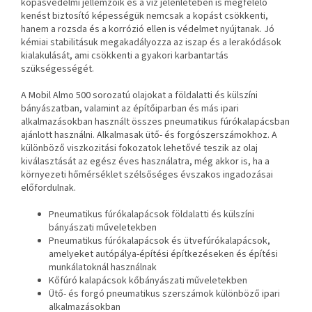
kopásvédelmi jellemzőik és a víz jelenlétében is megfelelő
kenést biztosító képességük nemcsak a kopást csökkenti,
hanem a rozsda és a korrózió ellen is védelmet nyújtanak. Jó
kémiai stabilitásuk megakadályozza az iszap és a lerakódások
kialakulását, ami csökkenti a gyakori karbantartás
szükségességét.
A Mobil Almo 500 sorozatú olajokat a földalatti és külszíni
bányászatban, valamint az építőiparban és más ipari
alkalmazásokban használt összes pneumatikus fúrókalapácsban
ajánlott használni. Alkalmasak ütő- és forgószerszámokhoz. A
különböző viszkozitási fokozatok lehetővé teszik az olaj
kiválasztását az egész éves használatra, még akkor is, ha a
környezeti hőmérséklet szélsőséges évszakos ingadozásai
előfordulnak.
Pneumatikus fúrókalapácsok földalatti és külszíni
bányászati műveletekben
Pneumatikus fúrókalapácsok és ütvefúrókalapácsok,
amelyeket autópálya-építési építkezéseken és építési
munkálatoknál használnak
Kőfúró kalapácsok kőbányászati műveletekben
Ütő- és forgó pneumatikus szerszámok különböző ipari
alkalmazásokban