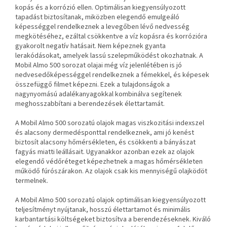
kopás és a korrózió ellen. Optimálisan kiegyensúlyozott
tapadást biztosítanak, miközben elegendő emulgeáló
képességgel rendelkeznek a levegőben lévő nedvesség
megkötéséhez, ezáltal csökkentve a víz kopásra és korrózióra
gyakorolt negatív hatásait. Nem képeznek gyanta
lerakódásokat, amelyek lassú szelepműködést okozhatnak. A
Mobil Almo 500 sorozat olajai még víz jelenlétében is jó
nedvesedőképességgel rendelkeznek a fémekkel, és képesek
összefüggő filmet képezni. Ezek a tulajdonságok a
nagynyomású adalékanyagokkal kombinálva segítenek
meghosszabbítani a berendezések élettartamát.
A Mobil Almo 500 sorozatú olajok magas viszkozitási indexszel
és alacsony dermedésponttal rendelkeznek, ami jó kenést
biztosít alacsony hőmérsékleten, és csökkenti a bányászat
fagyás miatti leállásait. Ugyanakkor azonban ezek az olajok
elegendő védőréteget képezhetnek a magas hőmérsékleten
működő fúrószárakon. Az olajok csak kis mennyiségű olajködöt
termelnek.
A Mobil Almo 500 sorozatú olajok optimálisan kiegyensúlyozott
teljesítményt nyújtanak, hosszú élettartamot és minimális
karbantartási költségeket biztosítva a berendezéseknek. Kiváló